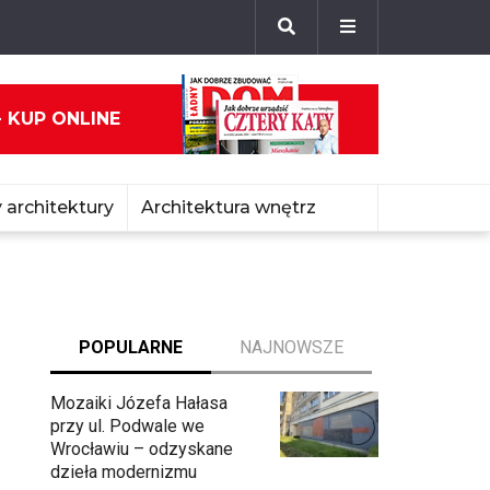
- KUP ONLINE
 architektury
Architektura wnętrz
POPULARNE
NAJNOWSZE
Mozaiki Józefa Hałasa
przy ul. Podwale we
Wrocławiu – odzyskane
dzieła modernizmu