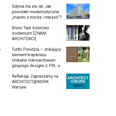
Gdynia ma sto lat. Jak
powstało modernistyczne
„miasto z morza i marzeń”?
Bruno Taut: kolorowy
modernizm [ZNANI
ARCHITEKCI]
.
Furtki Ponidzia — znikający
element krajobrazu.
Unikalne mikroarchiwum
ginącego designu z PRL-u
Refleksja. Zapraszamy na
ARCHITECT@WORK
Warsaw
Gdynia oczami "Kacha". Wystawa
Kazimierza Ostrowskiego w Muzeum
Miasta Gdyni