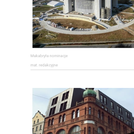
Makabryła nominacje
mat. redakcyjne