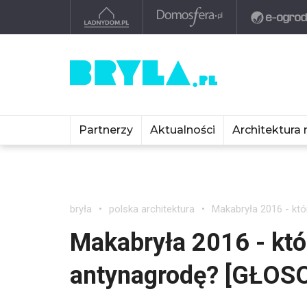
Partnerzy
Aktualności
Architektura 
bryła
polska architektura
Makabryła 2016 - kt
Makabryła 2016 - kt
antynagrodę? [GŁOS