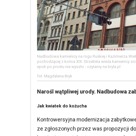
Nadbudowa kamienicy na rogu Ruskiej i Kazimierza Wie
pochodzącej z końca XIX. Strzelista wieża kamienicy z
epok po prostu nie wyszło - czytamy na bryla.pl
fot. Magdalena Bryk
Narośl wątpliwej urody. Nadbudowa za
Jak kwiatek do kożucha
Kontrowersyjna modernizacja zabytkowej
ze zgłoszonych przez was propozycji do 