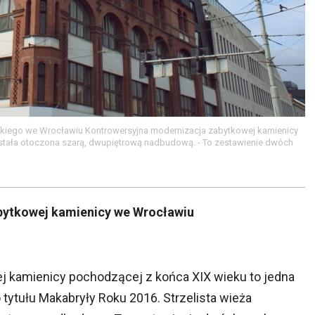
lkiego we Wrocławiu Kontrowersyjna modernizacja zabytkowej kamienicy
ostała otoczona szarą, dwupiętrową nadbudową. - To zestawienie dwóch
bytkowej kamienicy we Wrocławiu
 kamienicy pochodzącej z końca XIX wieku to jedna
tytułu Makabryły Roku 2016. Strzelista wieża