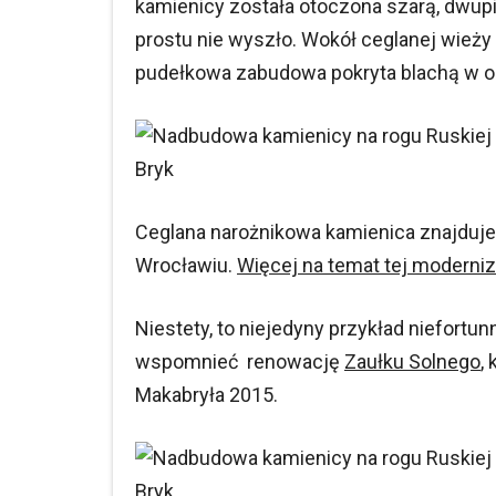
kamienicy została otoczona szarą, dwu
prostu nie wyszło. Wokół ceglanej wież
pudełkowa zabudowa pokryta blachą w odc
Bryk
Ceglana narożnikowa kamienica znajduje s
Wrocławiu.
Więcej na temat tej moderniz
Niestety, to niejedyny przykład niefort
wspomnieć renowację
Zaułku Solnego
,
Makabryła 2015.
Bryk