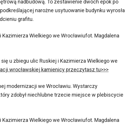
piętrową nadbudową. To zestawienie dwóch epok po
y podkreślającej narożne usytuowanie budynku wyrosła
ieniu grafitu.
fot. Magdalena
ię u zbiegu ulic Ruskiej i Kazimierza Wielkiego we
acji wrocławskiej kamienicy przeczytasz tu>>>
unnej modernizacji we Wrocławiu. Wystarczy
 który zdobył niechlubne trzecie miejsce w plebiscycie
fot. Magdalena