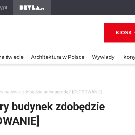
KIOSK 
na świecie
Architektura w Polsce
Wywiady
Ikony
óry budynek zdobędzie antynagrodę? [GŁOSOWANIE]
óry budynek zdobędzie
OWANIE]