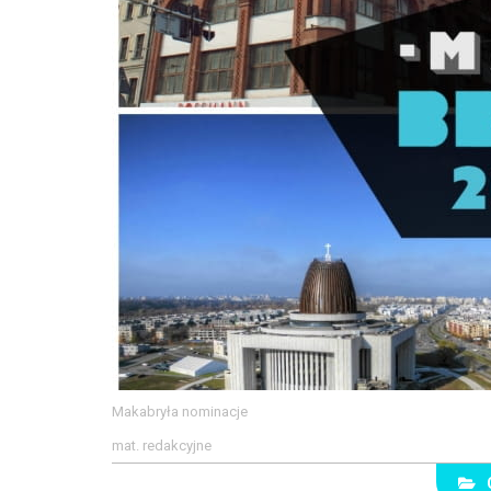
Makabryła nominacje
mat. redakcyjne