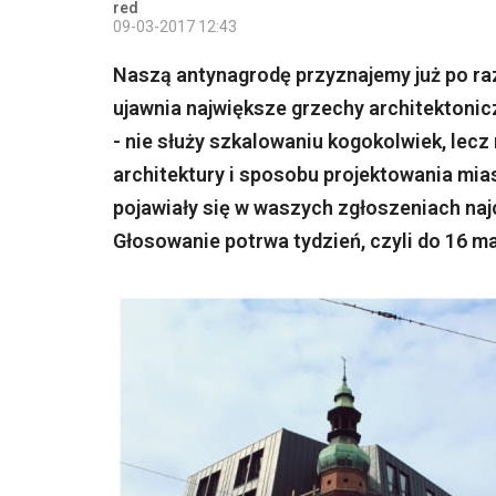
red
09-03-2017 12:43
Naszą antynagrodę przyznajemy już po raz 
ujawnia największe grzechy architektonicz
- nie służy szkalowaniu kogokolwiek, lecz
architektury i sposobu projektowania mia
pojawiały się w waszych zgłoszeniach naj
Głosowanie potrwa tydzień, czyli do 16 m