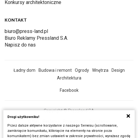
Konkursy architektoniczne
KONTAKT
biuro@press-land.pl
Biuro Reklamy Pressland S.A.
Napisz do nas
Ładny dom
Budowa i remont
Ogrody
Wnętrza
Design
Architektura
Facebook
Copyright © Pressland SA
Drogi użytkowniku!
O Nas
Reklama
Prywatność
Regulamin
Przez dalsze aktywne korzystanie z naszego Serwisu (scrollowanie,
Wszystkie artykuły
zamknięcie komunikatu, kliknięcie na elementy na stronie poza
komunikatem) bez zmian ustawień w zakresie prywatności, wyrażasz zgodę