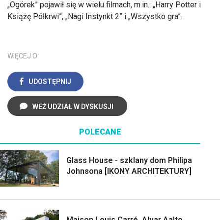
„Ogórek” pojawił się w wielu filmach, m.in.: „Harry Potter i
Książę Półkrwi”, „Nagi Instynkt 2” i „Wszystko gra”.
WIĘCEJ O:
UDOSTĘPNIJ
WEŹ UDZIAŁ W DYSKUSJI
POLECANE
Glass House - szklany dom Philipa
Johnsona [IKONY ARCHITEKTURY]
Maison Louis Carré. Alvar Aalto