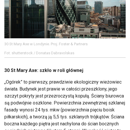
30 St Mary Axe w Londynie. Proj. Foster & Partners
Fot. shutterstock / Donatas Dabravolskas
30 St Mary Axe: szkło w roli głównej
„Ogórek” to pierwszy, prawdziwie ekologiczny wieżowiec
świata. Budynek jest prawie w całości przeszklony, jego
szczyt pokryty jest przezroczystą kopułą. Ściany biurowca
są podwójnie oszklone. Powierzchnia zewnętrznej szklanej
fasady wynosi 24 tys. mkw (powierzchnia pięciu boisk
piłkarskich), a tworzą ją 5,5 tys. szklanych trójkątów. Ściana
boczna każdego piętra jest nachylona do ścian bocznych