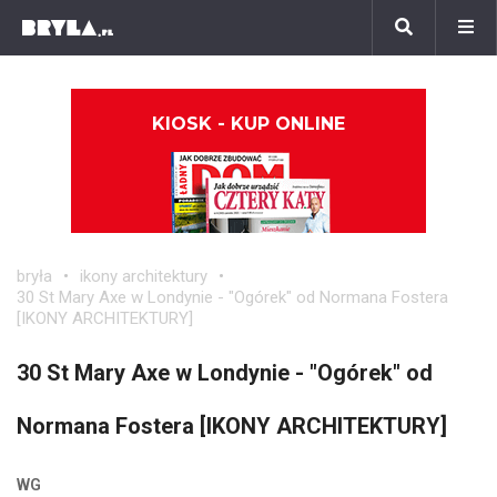
KIOSK - KUP ONLINE
bryła
ikony architektury
30 St Mary Axe w Londynie - "Ogórek" od Normana Fostera
[IKONY ARCHITEKTURY]
30 St Mary Axe w Londynie - "Ogórek" od
Normana Fostera [IKONY ARCHITEKTURY]
WG