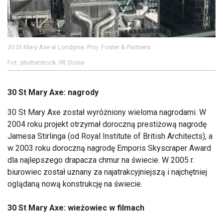
30 St Mary Axe w Londynie. Proj. Foster & Partners
Fot. shutterstock /IR Stone
30 St Mary Axe: nagrody
30 St Mary Axe został wyróżniony wieloma nagrodami. W
2004 roku projekt otrzymał doroczną prestiżową nagrodę
Jamesa Stirlinga (od Royal Institute of British Architects), a
w 2003 roku doroczną nagrodę Emporis Skyscraper Award
dla najlepszego drapacza chmur na świecie. W 2005 r.
biurowiec został uznany za najatrakcyjniejszą i najchętniej
oglądaną nową konstrukcję na świecie.
30 St Mary Axe: wieżowiec w filmach