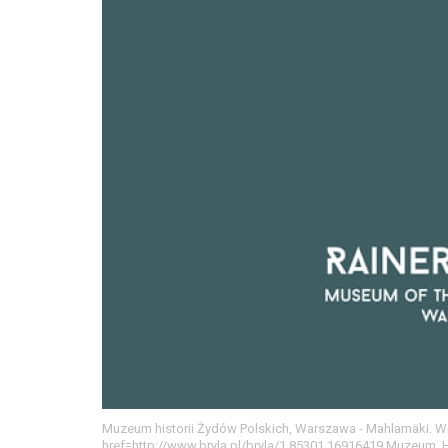
Muzeum historii Żydów Polskich, Warszawa - Mahlamäki. Wi
href=http://www.bryla.pl/bryla/1,85301,16916419,Muzeum