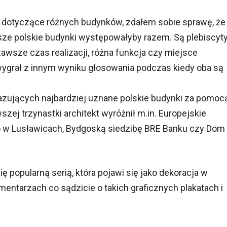
dotyczące różnych budynków, zdałem sobie sprawę, że
sze polskie budynki występowałyby razem. Są plebiscyty
 zawsze czas realizacji, różna funkcja czy miejsce
k wygrał z innym wyniku głosowania podczas kiedy oba są
kazujących najbardziej uznane polskie budynki za pomoc
zej trzynastki architekt wyróżnił m.in. Europejskie
 w Lusławicach, Bydgoską siedzibę BRE Banku czy Dom
 popularną serią, która pojawi się jako dekoracja w
entarzach co sądzicie o takich graficznych plakatach i