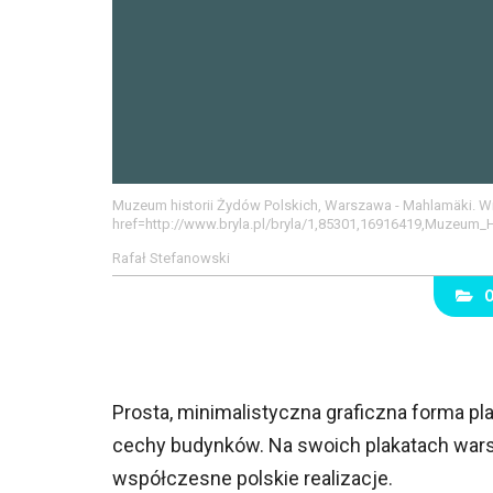
Muzeum historii Żydów Polskich, Warszawa - Mahlamäki. Wi
href=http://www.bryla.pl/bryla/1,85301,16916419,Muzeum
Rafał Stefanowski
Prosta, minimalistyczna graficzna forma p
cechy budynków. Na swoich plakatach warsz
współczesne polskie realizacje.