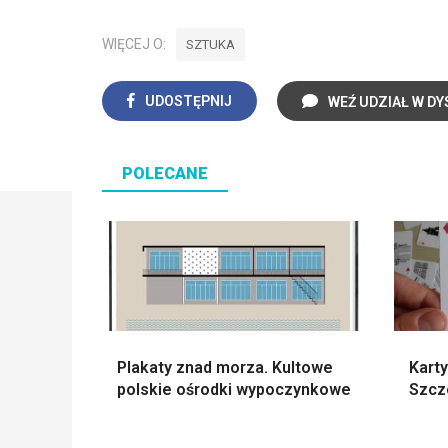
WIĘCEJ O:
SZTUKA
UDOSTĘPNIJ
WEŹ UDZIAŁ W DY
POLECANE
Plakaty znad morza. Kultowe
Karty
polskie ośrodki wypoczynkowe
Szcz