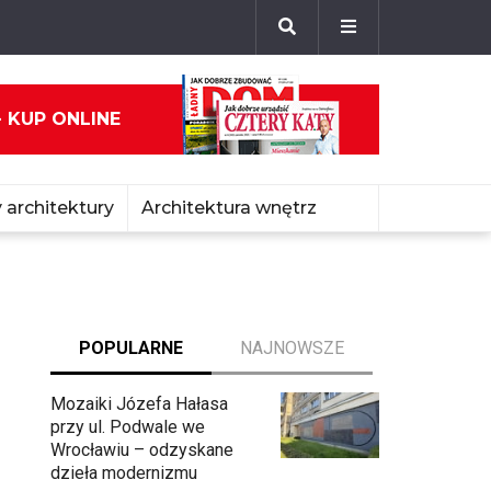
- KUP ONLINE
 architektury
Architektura wnętrz
POPULARNE
NAJNOWSZE
Mozaiki Józefa Hałasa
przy ul. Podwale we
Wrocławiu – odzyskane
dzieła modernizmu