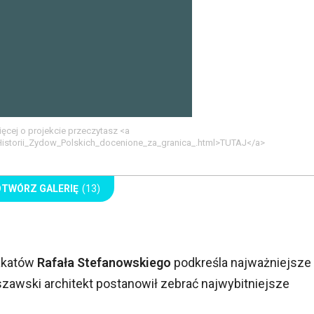
ęcej o projekcie przeczytasz <a
_Historii_Zydow_Polskich_docenione_za_granica_.html>TUTAJ</a>
OTWÓRZ GALERIĘ
(13)
lakatów
Rafała Stefanowskiego
podkreśla najważniejsze
awski architekt postanowił zebrać najwybitniejsze