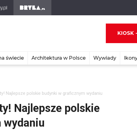
KIOSK 
na świecie
Architektura w Polsce
Wywiady
Ikony
aty! Najlepsze polskie budynki w graficznym wydaniu
ty! Najlepsze polskie
m wydaniu