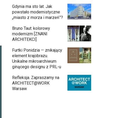
Gdynia ma sto lat. Jak
powstało modernistyczne
„miasto z morza i marzeń”?
Bruno Taut: kolorowy
modernizm [ZNANI
ARCHITEKCI]
Furtki Ponidzia — znikający
element krajobrazu.
Unikalne mikroarchiwum
ginącego designu z PRL-u
Refleksja. Zapraszamy na
ARCHITECT@WORK
Warsaw
Architekci zmierzą się z ikoną Warszawy.
Teatr Wielki – Opera Narodowa ogłasza
konkurs na modernizację wnętrz