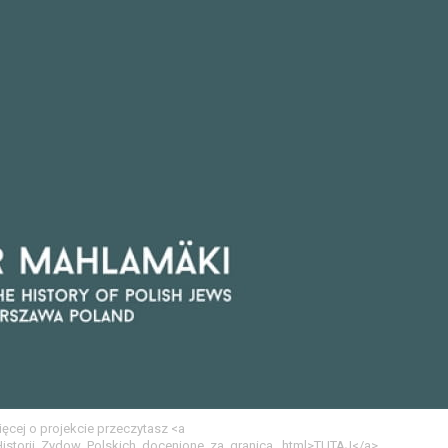
ęcej o projekcie przeczytasz <a
_Historii_Zydow_Polskich_docenione_za_granica_.html>TUTAJ</a>