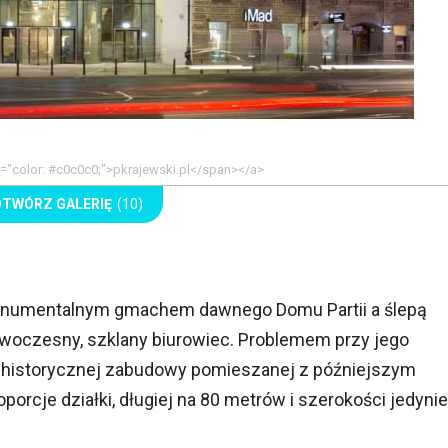
yle="color: #c0c0c0;">pkrajewski.pl</span></a>
OTWÓRZ GALERIĘ
(10)
monumentalnym gmachem dawnego Domu Partii a ślepą
woczesny, szklany biurowiec. Problemem przy jego
t historycznej zabudowy pomieszanej z późniejszym
orcje działki, długiej na 80 metrów i szerokości jedynie