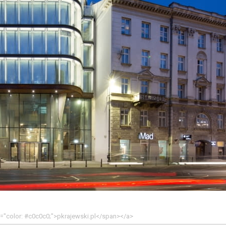
yle="color: #c0c0c0;">pkrajewski.pl</span></a>