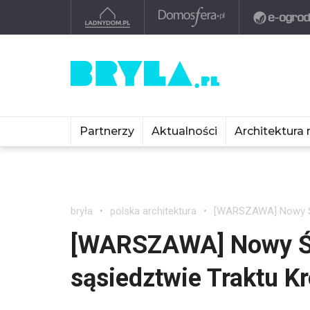
Partnerzy
Aktualności
Architektura 
bryła
polska architektura
[WARSZAWA] Nowy Świ
[WARSZAWA] Nowy Świ
sąsiedztwie Traktu K