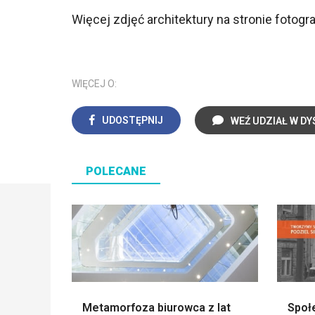
Więcej zdjęć architektury na stronie fotogr
WIĘCEJ O:
UDOSTĘPNIJ
WEŹ UDZIAŁ W DY
POLECANE
Metamorfoza biurowca z lat
Społ