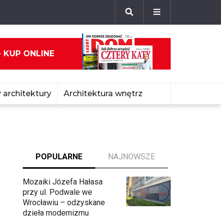
- KUP ONLINE
 architektury
Architektura wnętrz
POPULARNE
NAJNOWSZE
Mozaiki Józefa Hałasa
przy ul. Podwale we
Wrocławiu – odzyskane
dzieła modernizmu