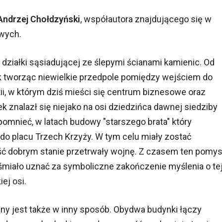
Andrzej Chołdzyński
, współautora znajdującego się w
wych.
działki sąsiadującej ze ślepymi ścianami kamienic. Od
lik tworząc niewielkie przedpole pomiędzy wejściem do
, w którym dziś mieści się centrum biznesowe oraz
znalazł się niejako na osi dziedzińca dawnej siedziby
omnieć, w latach budowy "starszego brata" który
 do placu Trzech Krzyży. W tym celu miały zostać
ść dobrym stanie przetrwały wojnę. Z czasem ten pomys
śmiało uznać za symboliczne zakończenie myślenia o te
ej osi.
ny jest także w inny sposób. Obydwa budynki łączy