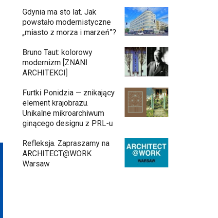
Gdynia ma sto lat. Jak
powstało modernistyczne
„miasto z morza i marzeń”?
Bruno Taut: kolorowy
modernizm [ZNANI
ARCHITEKCI]
Furtki Ponidzia — znikający
element krajobrazu.
Unikalne mikroarchiwum
ginącego designu z PRL-u
Refleksja. Zapraszamy na
ARCHITECT@WORK
Warsaw
Architekci zmierzą się z ikoną Warszawy.
Teatr Wielki – Opera Narodowa ogłasza
konkurs na modernizację wnętrz