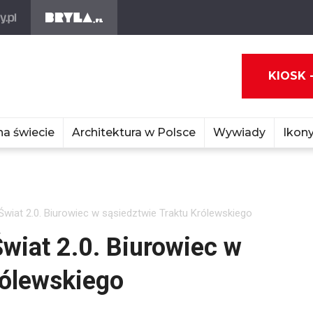
KIOSK 
na świecie
Architektura w Polsce
Wywiady
Ikony
at 2.0. Biurowiec w sąsiedztwie Traktu Królewskiego
at 2.0. Biurowiec w
rólewskiego