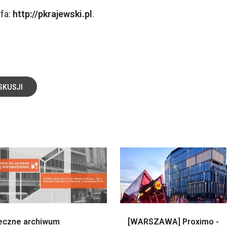
afa:
http://pkrajewski.pl
.
SKUSJI
eczne archiwum
[WARSZAWA] Proximo -