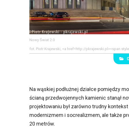
Nowy Świat 2.0
fot. Piotr Krajewski, <a href=http://pkrajewski.pl><span st
Na wąskiej podłużnej działce pomiędzy 
ścianą przedwojennych kamienic stanął no
projektowaniu był zarówno trudny konteks
modernizmem i socrealizmem, ale także prop
20 metrów.