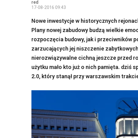
red
17-08-2016 09:43
Nowe inwestycje w historycznych rejonach
Plany nowej zabudowy budzą wielkie emo
rozpoczęcia budowy, jak i przeciwników p
zarzucających jej niszczenie zabytkowych
nierozwiązywalne cichną jeszcze przed r
użytku mało kto już o nich pamięta. dziś
2.0, który stanął przy warszawskim trakci