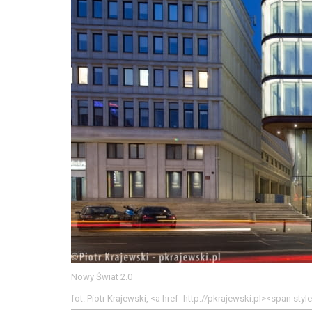
Nowy Świat 2.0
fot. Piotr Krajewski, <a href=http://pkrajewski.pl><span st