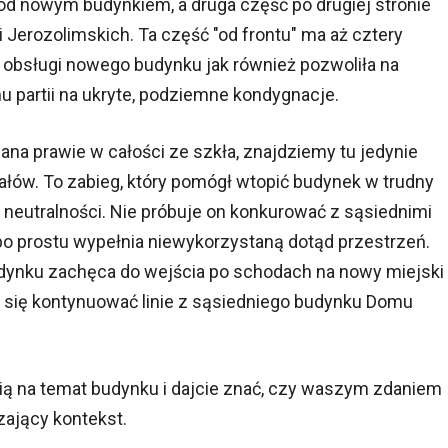
od nowym budynkiem, a druga część po drugiej stronie
i Jerozolimskich. Ta część "od frontu" ma aż cztery
 obsługi nowego budynku jak również pozwoliła na
u partii na ukryte, podziemne kondygnacje.
na prawie w całości ze szkła, znajdziemy tu jedynie
ałów. To zabieg, który pomógł wtopić budynek w trudny
 neutralności. Nie próbuje on konkurować z sąsiednimi
o prostu wypełnia niewykorzystaną dotąd przestrzeń.
udynku zachęca do wejścia po schodach na nowy miejski
ją się kontynuować linie z sąsiedniego budynku Domu
ią na temat budynku i dajcie znać, czy waszym zdaniem
zający kontekst.