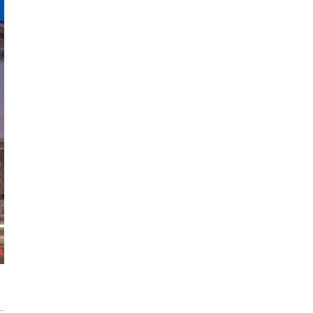
Max Berg - nie tylko Hala Stulecia.
Zrealizowane projekty i śmiałe wizje
[ZNANI ARCHITEKCI]
Gdynia oczami "Kacha". Wystawa
Kazimierza Ostrowskiego w Muzeum
Miasta Gdyni
Inwestycja Cystersów 19 w Krakowie
gotowa. Nowoczesna architektura i 182
lokale na Grzegórzkach
Trasa Kaszubska zmienia komunikację
regionu. Droga ekspresowa S6 to jedna z
najważniejszych inwestycji
infrastrukturalnych Pomorza