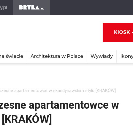
KIOSK 
na świecie
Architektura w Polsce
Wywiady
Ikony
woczesne apartamentowce w skandynawskim stylu [KRAKÓW]
oczesne apartamentowce w
u [KRAKÓW]