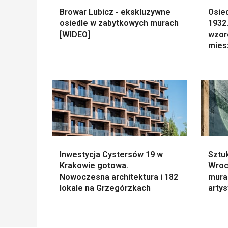
Browar Lubicz - ekskluzywne
Osie
osiedle w zabytkowych murach
1932
[WIDEO]
wzor
mies
Inwestycja Cystersów 19 w
Sztu
Krakowie gotowa.
Wroc
Nowoczesna architektura i 182
mural
lokale na Grzegórzkach
arty