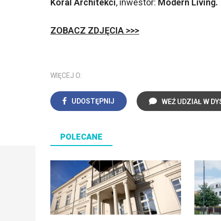
Koral Architekci
, inwestor:
Modern Living.
ZOBACZ ZDJĘCIA >>>
WIĘCEJ O:
UDOSTĘPNIJ
WEŹ UDZIAŁ W DY
POLECANE