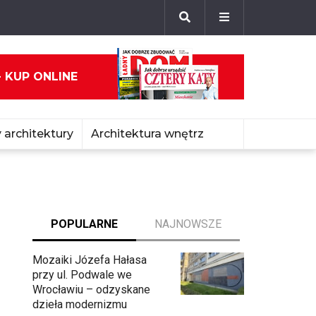
- KUP ONLINE
 architektury
Architektura wnętrz
POPULARNE
NAJNOWSZE
Mozaiki Józefa Hałasa
przy ul. Podwale we
Wrocławiu – odzyskane
dzieła modernizmu