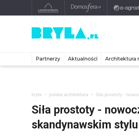
Partnerzy
Aktualności
Architektura 
bryła
polska architektura
Siła prostoty - no
Siła prostoty - now
skandynawskim styl