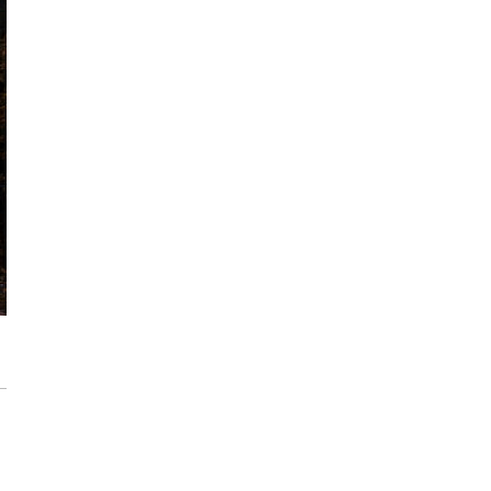
Max Berg - nie tylko Hala Stulecia.
Zrealizowane projekty i śmiałe wizje
[ZNANI ARCHITEKCI]
Gdynia oczami "Kacha". Wystawa
Kazimierza Ostrowskiego w Muzeum
Miasta Gdyni
Inwestycja Cystersów 19 w Krakowie
gotowa. Nowoczesna architektura i 182
lokale na Grzegórzkach
Trasa Kaszubska zmienia komunikację
regionu. Droga ekspresowa S6 to jedna z
najważniejszych inwestycji
infrastrukturalnych Pomorza