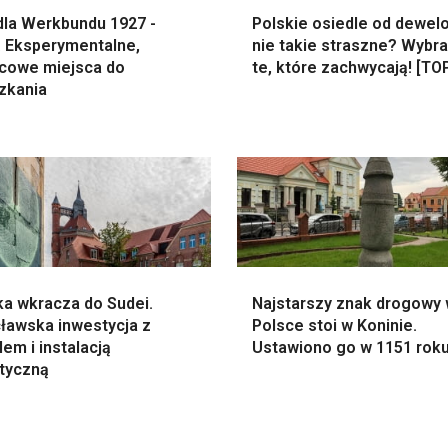
dla Werkbundu 1927 -
Polskie osiedle od dewel
. Eksperymentalne,
nie takie straszne? Wybra
cowe miejsca do
te, które zachwycają! [TO
zkania
ka wkracza do Sudei.
Najstarszy znak drogowy
ławska inwestycja z
Polsce stoi w Koninie.
em i instalacją
Ustawiono go w 1151 rok
styczną