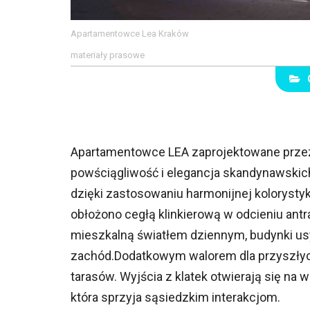
Apartamentowce Lea Kraków
materiały prasowe
Apartamentowce LEA zaprojektowane prze
powściągliwość i elegancja skandynawskich
dzięki zastosowaniu harmonijnej kolorysty
obłożono cegłą klinkierową w odcieniu antr
mieszkalną światłem dziennym, budynki usy
zachód.Dodatkowym walorem dla przyszłyc
tarasów. Wyjścia z klatek otwierają się na
która sprzyja sąsiedzkim interakcjom.