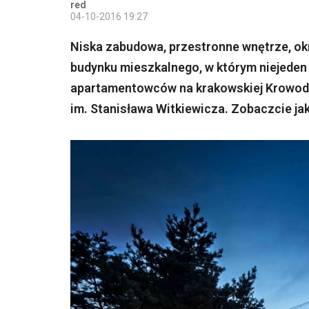
red
04-10-2016 19:27
Niska zabudowa, przestronne wnętrze, ok
budynku mieszkalnego, w którym niejeden
apartamentowców na krakowskiej Krowodr
im. Stanisława Witkiewicza. Zobaczcie ja