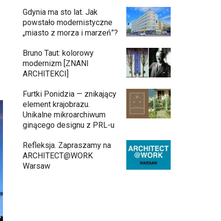
Gdynia ma sto lat. Jak
powstało modernistyczne
„miasto z morza i marzeń”?
Bruno Taut: kolorowy
modernizm [ZNANI
ARCHITEKCI]
Furtki Ponidzia — znikający
element krajobrazu.
Unikalne mikroarchiwum
ginącego designu z PRL-u
Refleksja. Zapraszamy na
ARCHITECT@WORK
Warsaw
Architekci zmierzą się z ikoną Warszawy.
Teatr Wielki – Opera Narodowa ogłasza
konkurs na modernizację wnętrz