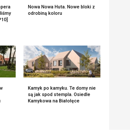
opera
Nowa Nowa Huta. Nowe bloki z
liśmy
odrobiną koloru
P10]
 w
Kamyk po kamyku. Te domy nie
są jak spod stempla. Osiedle
u
Kamykowa na Białołęce