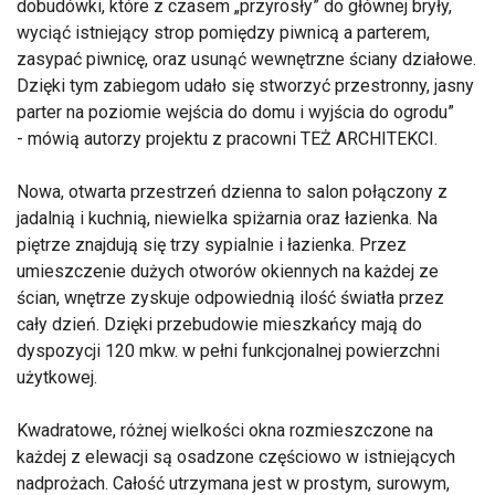
dobudówki, które z czasem „przyrosły” do głównej bryły,
wyciąć istniejący strop pomiędzy piwnicą a parterem,
zasypać piwnicę, oraz usunąć wewnętrzne ściany działowe.
Dzięki tym zabiegom udało się stworzyć przestronny, jasny
parter na poziomie wejścia do domu i wyjścia do ogrodu
- mówią autorzy projektu z pracowni TEŻ ARCHITEKCI.
Nowa, otwarta przestrzeń dzienna to salon połączony z
jadalnią i kuchnią, niewielka spiżarnia oraz łazienka. Na
piętrze znajdują się trzy sypialnie i łazienka. Przez
umieszczenie dużych otworów okiennych na każdej ze
ścian, wnętrze zyskuje odpowiednią ilość światła przez
cały dzień. Dzięki przebudowie mieszkańcy mają do
dyspozycji 120 mkw. w pełni funkcjonalnej powierzchni
użytkowej.
Kwadratowe, różnej wielkości okna rozmieszczone na
każdej z elewacji są osadzone częściowo w istniejących
nadprożach. Całość utrzymana jest w prostym, surowym,