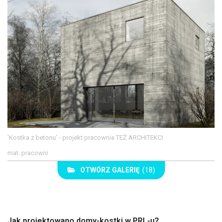
'Kostka z betonu' - projekt pracownia TEŻ ARCHITEKCI
mat. pracowni
OTWÓRZ GALERIĘ
(18)
Jak projektowano domy-kostki w PRL-u?