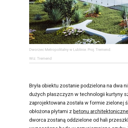
Dworzec Metropolitalny w Lublinie. Proj. Tremend.
Wiz. Tremend
Bryła obiektu zostanie podzielona na dwa ni
dużych płaszczyzn w technologii kurtyny s
zaprojektowana została w formie zielonej 
obłożona płytami z
betonu architektoniczn
dworca zostaną oddzielone od hali przesz