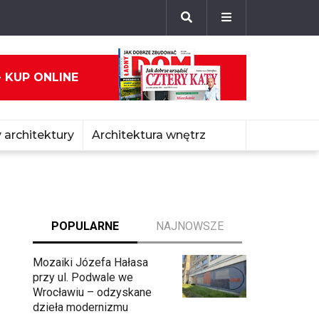
- KUP ONLINE
 architektury
Architektura wnętrz
POPULARNE
NAJNOWSZE
Mozaiki Józefa Hałasa
przy ul. Podwale we
Wrocławiu – odzyskane
dzieła modernizmu