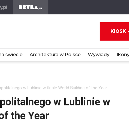
KIOSK 
na świecie
Architektura w Polsce
Wywiady
Ikony
olitalnego w Lublinie w finale World Building of the Year
politalnego w Lublinie w
of the Year