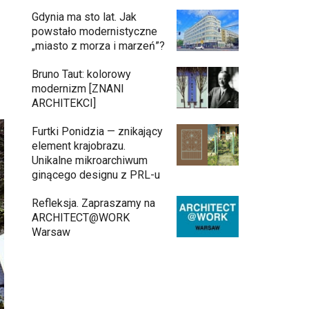
Gdynia ma sto lat. Jak
powstało modernistyczne
„miasto z morza i marzeń”?
Bruno Taut: kolorowy
modernizm [ZNANI
ARCHITEKCI]
Furtki Ponidzia — znikający
element krajobrazu.
Unikalne mikroarchiwum
ginącego designu z PRL-u
Refleksja. Zapraszamy na
ARCHITECT@WORK
Warsaw
Architekci zmierzą się z ikoną
11:34
Warszawy. Teatr Wielki – Opera
Narodowa ogłasza konkurs na