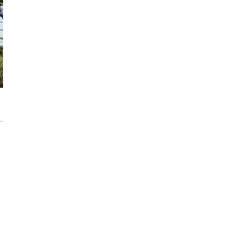
modernizację wnętrz
Max Berg - nie tylko Hala Stulecia.
08:52
Zrealizowane projekty i śmiałe wizje
[ZNANI ARCHITEKCI]
Gdynia oczami "Kacha". Wystawa
Kazimierza Ostrowskiego w Muzeum
Miasta Gdyni
Inwestycja Cystersów 19 w Krakowie
gotowa. Nowoczesna architektura i 182
lokale na Grzegórzkach
Trasa Kaszubska zmienia komunikację
regionu. Droga ekspresowa S6 to jedna z
najważniejszych inwestycji
infrastrukturalnych Pomorza