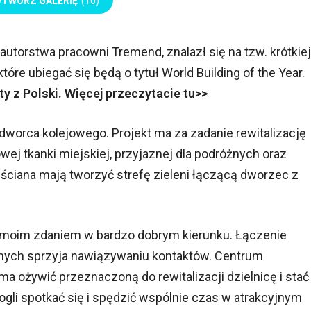
OTWÓRZ GALERIĘ
(10)
autorstwa pracowni Tremend, znalazł się na tzw. krótkiej
które ubiegać się będą o tytuł World Building of the Year.
ekty z Polski. Więcej przeczytacie tu>>
worca kolejowego. Projekt ma za zadanie rewitalizację
j tkanki miejskiej, przyjaznej dla podróżnych oraz
ściana mają tworzyć strefę zieleni łączącą dworzec z
e moim zdaniem w bardzo dobrym kierunku. Łączenie
lnych sprzyja nawiązywaniu kontaktów. Centrum
ma ożywić przeznaczoną do rewitalizacji dzielnicę i stać
gli spotkać się i spędzić wspólnie czas w atrakcyjnym