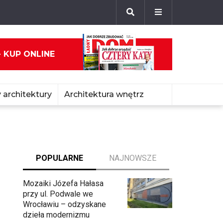
- KUP ONLINE
 architektury
Architektura wnętrz
POPULARNE
NAJNOWSZE
Mozaiki Józefa Hałasa
przy ul. Podwale we
Wrocławiu – odzyskane
dzieła modernizmu