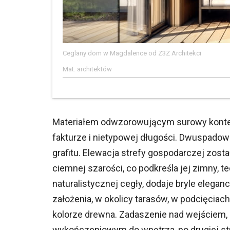
Ceglany dom w Magdalence od Z3Z Architekci
Mat. architektów
Materiałem odwzorowującym surowy kontek
fakturze i nietypowej długości. Dwuspado
grafitu. Elewacja strefy gospodarczej zo
ciemnej szarości, co podkreśla jej zimny, t
naturalistycznej cegły, dodaje bryle elega
założenia, w okolicy tarasów, w podcięcia
kolorze drewna. Zadaszenie nad wejściem,
wykończeniowym do wnętrza, po drugiej st