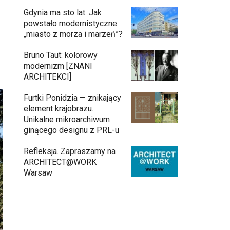
Gdynia ma sto lat. Jak
powstało modernistyczne
„miasto z morza i marzeń”?
Bruno Taut: kolorowy
modernizm [ZNANI
ARCHITEKCI]
Furtki Ponidzia — znikający
element krajobrazu.
Unikalne mikroarchiwum
ginącego designu z PRL-u
Refleksja. Zapraszamy na
ARCHITECT@WORK
Warsaw
Gdynia oczami "Kacha". Wystawa
11:26
Kazimierza Ostrowskiego w
Muzeum Miasta Gdyni