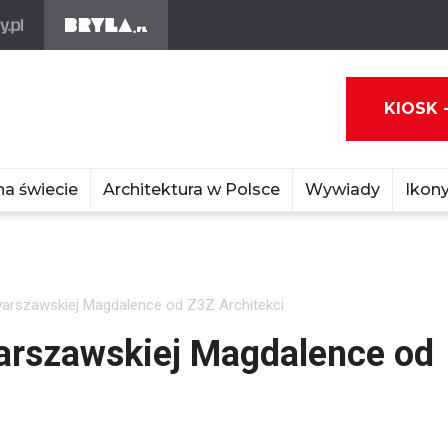
KIOSK 
na świecie
Architektura w Polsce
Wywiady
Ikony
rszawskiej Magdalence od Z3Z Architekci
rszawskiej Magdalence od