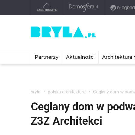
Partnerzy
Aktualności
Architektura 
bryła
polska architektura
Ceglany dom w podwa
Ceglany dom w podwa
Z3Z Architekci