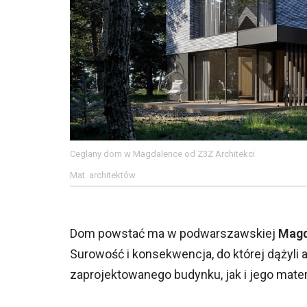
Ceglany dom w Magdalence od Z3Z Architekci
Mat. architektów
Dom powstać ma w podwarszawskiej
Magd
Surowość i konsekwencja, do której dążyli 
zaprojektowanego budynku, jak i jego mat