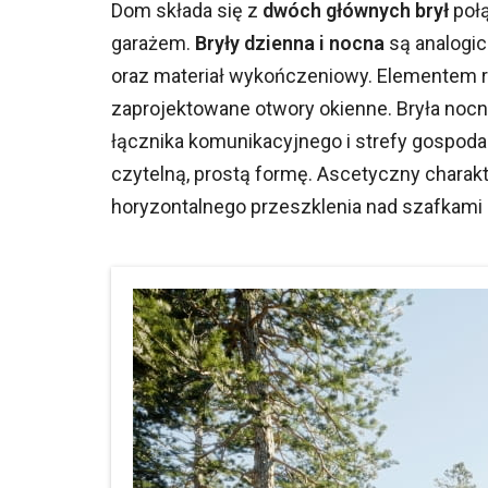
Dom składa się z
dwóch głównych brył
połą
garażem.
Bryły dzienna i nocna
są analogic
oraz materiał wykończeniowy. Elementem ró
zaprojektowane otwory okienne. Bryła noc
łącznika komunikacyjnego i strefy gospoda
czytelną, prostą formę. Ascetyczny charak
horyzontalnego przeszklenia nad szafkami