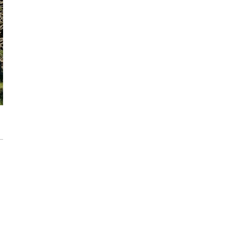
Inwestycja Cystersów 19 w Krakowie
gotowa. Nowoczesna architektura i 182
lokale na Grzegórzkach
Trasa Kaszubska zmienia komunikację
regionu. Droga ekspresowa S6 to jedna z
najważniejszych inwestycji
infrastrukturalnych Pomorza
Atomium w Brukseli. Miało zostać
rozebrane a stało się symbolem miasta
[IKONY ARCHITEKTURY]
Sztuka wkracza do Sudei. Wrocławska
inwestycja z muralem i instalacją
artystyczną