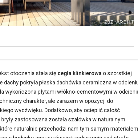
st otoczenia stała się
cegła klinkierowa
o szorstkiej
we dachy pokryła płaska dachówka ceramiczna w odcieni
stała wykończona płytami włókno-cementowymi w odcieni
echniczny charakter, ale zarazem w opozycji do
nckiego wydźwięku. Dodatkowo, aby ocieplić całość
ch bryły zastosowana została szalówka w naturalnym
 które naturalnie przechodzi nam tym samym materiałe
ronie budynku tworzy również zadaszenie nad strefą