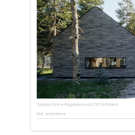
Ceglany dom w Magdalence od Z3Z Architekci
Mat. architektów