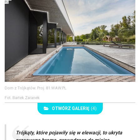
Dom z Trójkątów. Proj. 81.WAW.PL
Fot. Bartek Zaranek
OTWÓRZ GALERIĘ
(4)
Trójkąty, które pojawiły się w elewacji, to ukryta