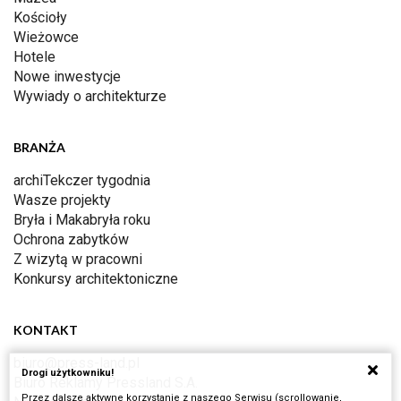
Kościoły
Wieżowce
Hotele
Nowe inwestycje
Wywiady o architekturze
BRANŻA
archiTekczer tygodnia
Wasze projekty
Bryła i Makabryła roku
Ochrona zabytków
Z wizytą w pracowni
Konkursy architektoniczne
KONTAKT
biuro@press-land.pl
Drogi użytkowniku!
Biuro Reklamy Pressland S.A.
Przez dalsze aktywne korzystanie z naszego Serwisu (scrollowanie,