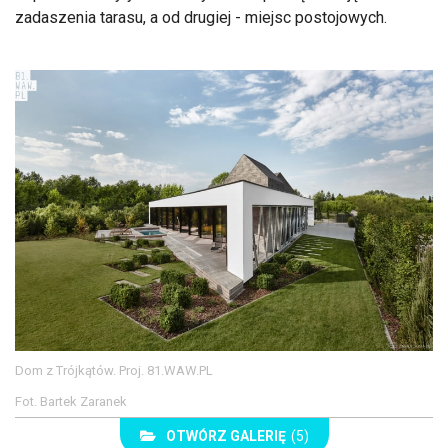
zadaszenia tarasu, a od drugiej - miejsc postojowych.
Dom z Trójkątów. Proj. 81.WAW.PL
Fot. Bartek Zaranek
OTWÓRZ GALERIĘ
(5)