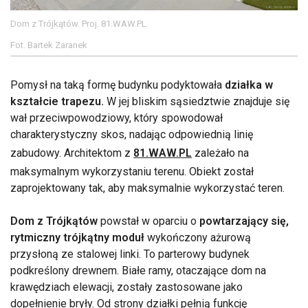
Dom z Trójkątów. Proj. 81.WAW.PL
Fot. Bartek Zaranek
Pomysł na taką formę budynku podyktowała
działka w
kształcie trapezu.
W jej bliskim sąsiedztwie znajduje się
wał przeciwpowodziowy, który spowodował
charakterystyczny skos, nadając odpowiednią linię
zabudowy. Architektom z
81.WAW.PL
zależało na
maksymalnym wykorzystaniu terenu. Obiekt został
zaprojektowany tak, aby maksymalnie wykorzystać teren.
Dom z Trójkątów
powstał w oparciu o
powtarzający się,
rytmiczny trójkątny moduł
wykończony ażurową
przysłoną ze stalowej linki. To parterowy budynek
podkreślony drewnem. Białe ramy, otaczające dom na
krawędziach elewacji, zostały zastosowane jako
dopełnienie bryły. Od strony działki pełnią funkcję