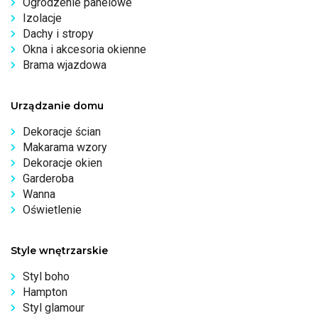
Ogrodzenie panelowe
Izolacje
Dachy i stropy
Okna i akcesoria okienne
Brama wjazdowa
Urządzanie domu
Dekoracje ścian
Makarama wzory
Dekoracje okien
Garderoba
Wanna
Oświetlenie
Style wnętrzarskie
Styl boho
Hampton
Styl glamour