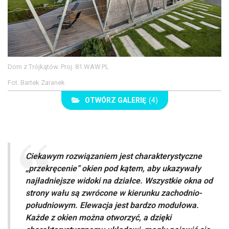
Dom z Trójkątów. Proj. 81.WAW.PL
Fot. Bartek Zaranek
OTWÓRZ GALERIĘ
(4)
Ciekawym rozwiązaniem jest charakterystyczne
„przekręcenie” okien pod kątem, aby ukazywały
najładniejsze widoki na działce. Wszystkie okna od
strony wału są zwrócone w kierunku zachodnio-
południowym. Elewacja jest bardzo modułowa.
Każde z okien można otworzyć, a dzięki