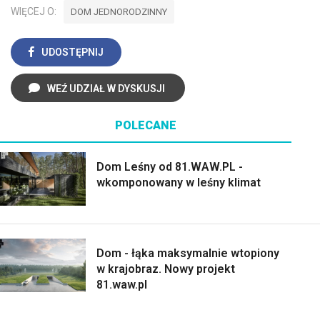
WIĘCEJ O:
DOM JEDNORODZINNY
UDOSTĘPNIJ
WEŹ UDZIAŁ W DYSKUSJI
POLECANE
Dom Leśny od 81.WAW.PL -
wkomponowany w leśny klimat
Dom - łąka maksymalnie wtopiony
w krajobraz. Nowy projekt
81.waw.pl