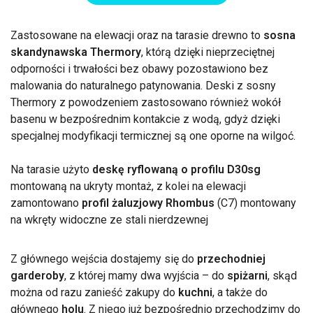
Zastosowane na elewacji oraz na tarasie drewno to
sosna
skandynawska Thermory
, którą dzięki nieprzeciętnej
odporności i trwałości bez obawy pozostawiono bez
malowania do naturalnego patynowania. Deski z sosny
Thermory z powodzeniem zastosowano również wokół
basenu w bezpośrednim kontakcie z wodą, gdyż dzięki
specjalnej modyfikacji termicznej są one oporne na wilgoć.
Na tarasie użyto
deskę ryflowaną o profilu D30sg
montowaną na ukryty montaż, z kolei na elewacji
zamontowano
profil żaluzjowy Rhombus
(C7) montowany
na wkręty widoczne ze stali nierdzewnej
Z głównego wejścia dostajemy się do
przechodniej
garderoby
, z której mamy dwa wyjścia – do
spiżarni
, skąd
można od razu zanieść zakupy do
kuchni
, a także do
głównego
holu
. Z niego już bezpośrednio przechodzimy do