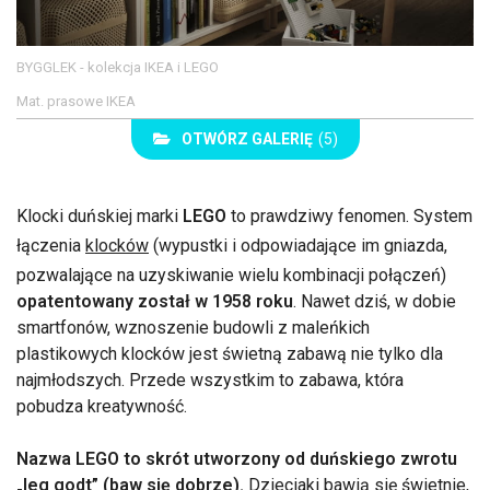
BYGGLEK - kolekcja IKEA i LEGO
Mat. prasowe IKEA
OTWÓRZ GALERIĘ
(5)
Klocki duńskiej marki
LEGO
to prawdziwy fenomen. System
łączenia
klocków
(wypustki i odpowiadające im gniazda,
pozwalające na uzyskiwanie wielu kombinacji połączeń)
opatentowany został w 1958 roku
. Nawet dziś, w dobie
smartfonów, wznoszenie budowli z maleńkich
plastikowych klocków jest świetną zabawą nie tylko dla
najmłodszych. Przede wszystkim to zabawa, która
pobudza kreatywność.
Nazwa LEGO to skrót utworzony od duńskiego zwrotu
„leg godt” (baw się dobrze).
Dzieciaki bawią się świetnie,