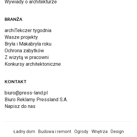
Wywiady o architekturze
BRANŻA
archiTekczer tygodnia
Wasze projekty
Bryła i Makabryła roku
Ochrona zabytków
Z wizytą w pracowni
Konkursy architektoniczne
KONTAKT
biuro@press-land.pl
Biuro Reklamy Pressland S.A.
Napisz do nas
Ładny dom
Budowa i remont
Ogrody
Wnętrza
Design