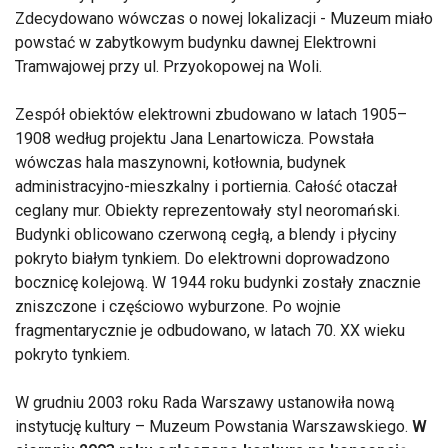
Zdecydowano wówczas o nowej lokalizacji - Muzeum miało
powstać w zabytkowym budynku dawnej Elektrowni
Tramwajowej przy ul. Przyokopowej na Woli.
Zespół obiektów elektrowni zbudowano w latach 1905–
1908 według projektu Jana Lenartowicza. Powstała
wówczas hala maszynowni, kotłownia, budynek
administracyjno-mieszkalny i portiernia. Całość otaczał
ceglany mur. Obiekty reprezentowały styl neoromański.
Budynki oblicowano czerwoną cegłą, a blendy i płyciny
pokryto białym tynkiem. Do elektrowni doprowadzono
bocznicę kolejową. W 1944 roku budynki zostały znacznie
zniszczone i częściowo wyburzone. Po wojnie
fragmentarycznie je odbudowano, w latach 70. XX wieku
pokryto tynkiem.
W grudniu 2003 roku Rada Warszawy ustanowiła nową
instytucję kultury – Muzeum Powstania Warszawskiego.
W