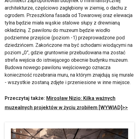
Architekci zaproponowali budynek o minimalistycznej
architekturze, częściowo zagłębiony w ziemię, o dachu z
ogrodem. Przeszklona fasada od Towarowej oraz elewacja
tylna będzie miała wąskie stalowe słupy z drewnianą
okładziną. Z pawilonu do muzeum będzie wiodło
podziemne przejście (poziom -1) przeprowadzone pod
dziedzińcem. Zakończone ma być schodami wiodącymi na
poziom „0”, gdzie gruntownie przebudowana ma zostać
strefa wejścia do istniejącego obecnie budynku muzeum.
Budowa nowego pawilonu wejściowego oznacza
konieczność rozebrania muru, na którym znajdują się murale
- wszystkie zostaną zdjęte i przeniesione w inne miejsce.
Przeczytaj także:
Mirosław Nizio: Kilka ważnych
muzealnych projektów w życiu zrobiłem [WYWIAD]>>