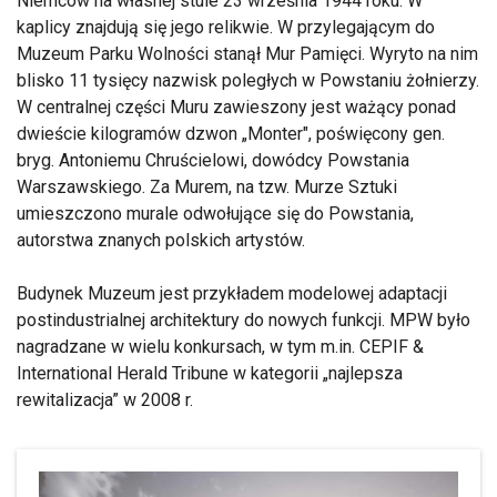
Niemców na własnej stule 23 września 1944 roku. W
kaplicy znajdują się jego relikwie. W przylegającym do
Muzeum Parku Wolności stanął Mur Pamięci. Wyryto na nim
blisko 11 tysięcy nazwisk poległych w Powstaniu żołnierzy.
W centralnej części Muru zawieszony jest ważący ponad
dwieście kilogramów dzwon „Monter", poświęcony gen.
bryg. Antoniemu Chruścielowi, dowódcy Powstania
Warszawskiego. Za Murem, na tzw. Murze Sztuki
umieszczono murale odwołujące się do Powstania,
autorstwa znanych polskich artystów.
Budynek Muzeum jest przykładem modelowej adaptacji
postindustrialnej architektury do nowych funkcji. MPW było
nagradzane w wielu konkursach, w tym m.in. CEPIF &
International Herald Tribune w kategorii „najlepsza
rewitalizacja” w 2008 r.