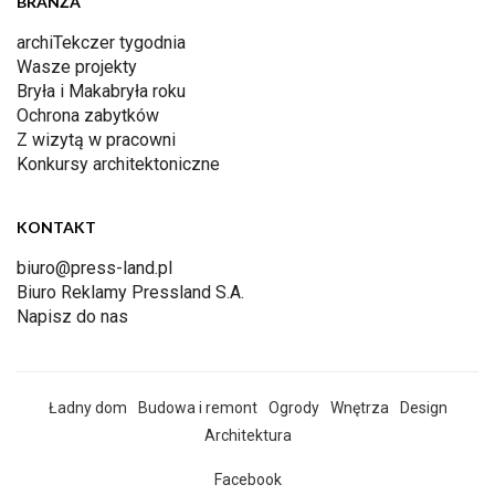
BRANŻA
archiTekczer tygodnia
Wasze projekty
Bryła i Makabryła roku
Ochrona zabytków
Z wizytą w pracowni
Konkursy architektoniczne
KONTAKT
biuro@press-land.pl
Biuro Reklamy Pressland S.A.
Napisz do nas
Ładny dom
Budowa i remont
Ogrody
Wnętrza
Design
Architektura
Facebook