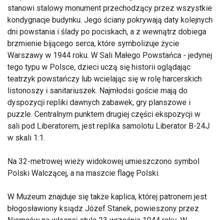
stanowi stalowy monument przechodzący przez wszystkie
kondygnacje budynku. Jego ściany pokrywają daty kolejnych
dni powstania i ślady po pociskach, a z wewnątrz dobiega
brzmienie bijącego serca, które symbolizuje życie
Warszawy w 1944 roku. W Sali Małego Powstańca - jedynej
tego typu w Polsce, dzieci uczą się historii oglądając
teatrzyk powstańczy lub wcielając się w rolę harcerskich
listonoszy i sanitariuszek. Najmłodsi goście mają do
dyspozycji repliki dawnych zabawek, gry planszowe i
puzzle. Centralnym punktem drugiej części ekspozycji w
sali pod Liberatorem, jest replika samolotu Liberator B-24J
w skali 1:1.
Na 32-metrowej wieży widokowej umieszczono symbol
Polski Walczącej, a na maszcie flagę Polski.
W Muzeum znajduje się także kaplica, której patronem jest
błogosławiony ksiądz Józef Stanek, powieszony przez