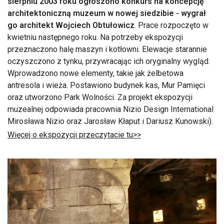
sierpniu 2003 roku ogłoszono konkurs na koncepcję
architektoniczną muzeum w nowej siedzibie - wygrał
go architekt Wojciech Obtułowicz
. Prace rozpoczęto w
kwietniu następnego roku. Na potrzeby ekspozycji
przeznaczono halę maszyn i kotłowni. Elewacje starannie
oczyszczono z tynku, przywracając ich oryginalny wygląd.
Wprowadzono nowe elementy, takie jak żelbetowa
antresola i wieża. Postawiono budynek kas, Mur Pamięci
oraz utworzono Park Wolności. Za projekt ekspozycji
muzealnej odpowiada pracownia Nizio Design International
Mirosława Nizio oraz Jarosław Kłaput i Dariusz Kunowski).
Więcej o ekspozycji przeczytacie tu>>