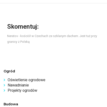
Skomentuj:
Neratov - kościół w Czechach ze szklanym dachem. Jest tuż przy
granicy z Polską
Ogród
Oświetlenie ogrodowe
Nawadnianie
Projekty ogrodów
Budowa