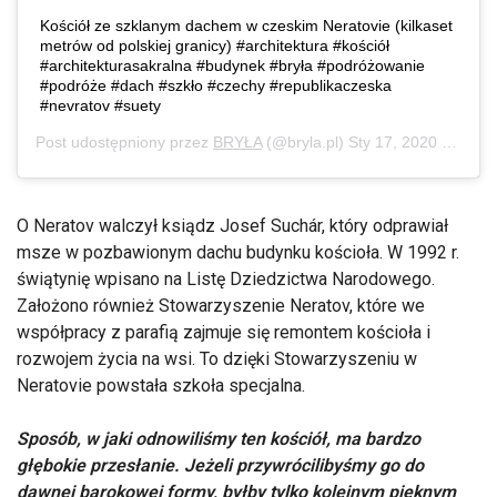
Kościół ze szklanym dachem w czeskim Neratovie (kilkaset
metrów od polskiej granicy) #architektura #kościół
#architekturasakralna #budynek #bryła #podróżowanie
#podróże #dach #szkło #czechy #republikaczeska
#nevratov #suety
Post udostępniony przez
BRYŁA
(@bryla.pl)
Sty 17, 2020 o 3:30 PST
O Neratov walczył ksiądz Josef Suchár, który odprawiał
msze w pozbawionym dachu budynku kościoła. W 1992 r.
świątynię wpisano na Listę Dziedzictwa Narodowego.
Założono również Stowarzyszenie Neratov, które we
współpracy z parafią zajmuje się remontem kościoła i
rozwojem życia na wsi. To dzięki Stowarzyszeniu w
Neratovie powstała szkoła specjalna.
Sposób, w jaki odnowiliśmy ten kościół, ma bardzo
głębokie przesłanie. Jeżeli przywrócilibyśmy go do
dawnej barokowej formy, byłby tylko kolejnym pięknym