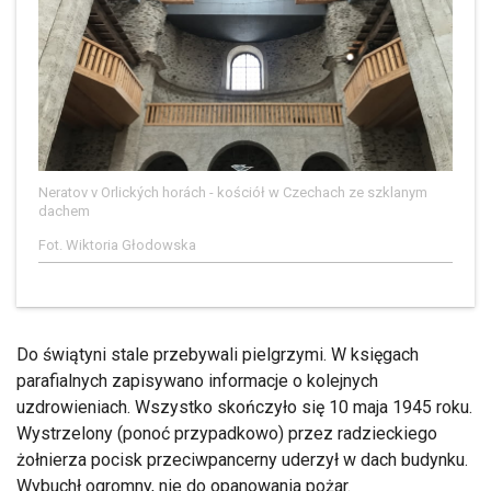
Neratov v Orlických horách - kościół w Czechach ze szklanym
dachem
Fot. Wiktoria Głodowska
Do świątyni stale przebywali pielgrzymi. W księgach
parafialnych zapisywano informacje o kolejnych
uzdrowieniach. Wszystko skończyło się 10 maja 1945 roku.
Wystrzelony (ponoć przypadkowo) przez radzieckiego
żołnierza pocisk przeciwpancerny uderzył w dach budynku.
Wybuchł ogromny, nie do opanowania pożar.