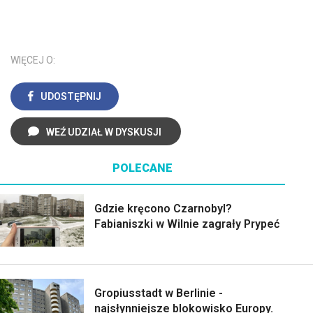
WIĘCEJ O:
UDOSTĘPNIJ
WEŹ UDZIAŁ W DYSKUSJI
POLECANE
Gdzie kręcono Czarnobyl?
Fabianiszki w Wilnie zagrały Prypeć
Gropiusstadt w Berlinie -
najsłynniejsze blokowisko Europy.