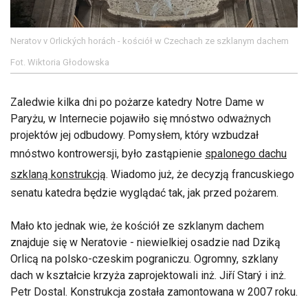
Neratov v Orlických horách - kościół w Czechach ze szklanym dachem
Fot. Wiktoria Głodowska
Zaledwie kilka dni po pożarze katedry Notre Dame w
Paryżu, w Internecie pojawiło się mnóstwo odważnych
projektów jej odbudowy. Pomysłem, który wzbudzał
mnóstwo kontrowersji, było zastąpienie
spalonego dachu
szklaną konstrukcją
. Wiadomo już, że decyzją francuskiego
senatu katedra będzie wyglądać tak, jak przed pożarem.
Mało kto jednak wie, że kościół ze szklanym dachem
znajduje się w Neratovie - niewielkiej osadzie nad Dziką
Orlicą na polsko-czeskim pograniczu. Ogromny, szklany
dach w kształcie krzyża zaprojektowali inż. Jiří Starý i inż.
Petr Dostal. Konstrukcja została zamontowana w 2007 roku.