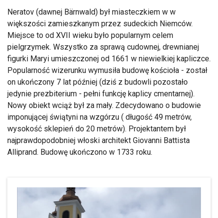
Neratov (dawnej Bärnwald) był miasteczkiem w w
większości zamieszkanym przez sudeckich Niemców.
Miejsce to od XVII wieku było popularnym celem
pielgrzymek. Wszystko za sprawą cudownej, drewnianej
figurki Maryi umieszczonej od 1661 w niewielkiej kapliczce.
Popularność wizerunku wymusiła budowę kościoła - został
on ukończony 7 lat później (dziś z budowli pozostało
jedynie prezbiterium - pełni funkcję kaplicy cmentarnej).
Nowy obiekt wciąż był za mały. Zdecydowano o budowie
imponującej świątyni na wzgórzu ( długość 49 metrów,
wysokość sklepień do 20 metrów). Projektantem był
najprawdopodobniej włoski architekt Giovanni Battista
Alliprand. Budowę ukończono w 1733 roku.