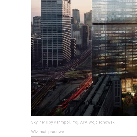
Skyliner II by Karimpol. Proj. APA Wojciechowski
Wiz. mat. prasowe