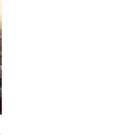
Inwestycja Cystersów 19 w Krakowie
gotowa. Nowoczesna architektura i 182
lokale na Grzegórzkach
Trasa Kaszubska zmienia komunikację
regionu. Droga ekspresowa S6 to jedna z
najważniejszych inwestycji
infrastrukturalnych Pomorza
Atomium w Brukseli. Miało zostać
rozebrane a stało się symbolem miasta
[IKONY ARCHITEKTURY]
Sztuka wkracza do Sudei. Wrocławska
inwestycja z muralem i instalacją
artystyczną