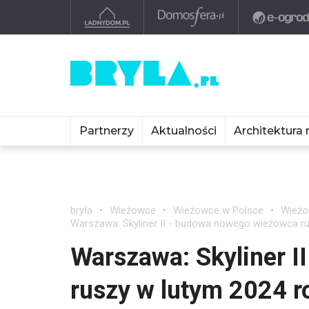
Partnerzy
Aktualności
Architektura 
bryła
Wieżowce
Wieżowce w Polsce
Wieżo
Warszawa: Skyliner II - budowa nowego wieżowca ru
Warszawa: Skyliner 
ruszy w lutym 2024 r