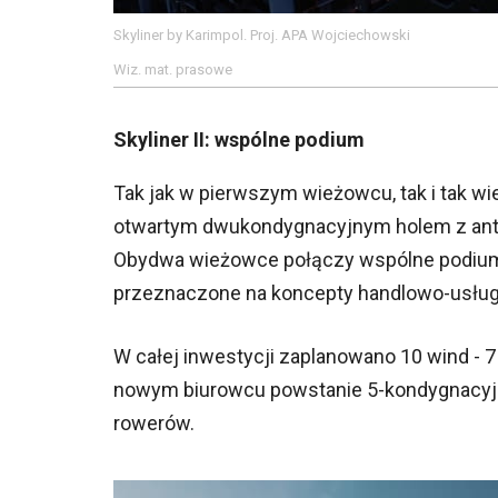
Skyliner by Karimpol. Proj. APA Wojciechowski
Wiz. mat. prasowe
Skyliner II: wspólne podium
Tak jak w pierwszym wieżowcu, tak i tak wi
otwartym dwukondygnacyjnym holem z antr
Obydwa wieżowce połączy wspólne podium o
przeznaczone na koncepty handlowo-usłu
W całej inwestycji zaplanowano 10 wind - 
nowym biurowcu powstanie 5-kondygnacyjn
rowerów.