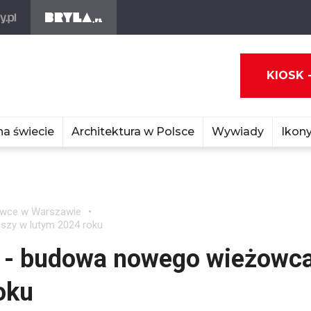
KIOSK 
na świecie
Architektura w Polsce
Wywiady
Ikony
wce w Warszawie
szy w lutym 2024 roku
II - budowa nowego wieżowc
oku