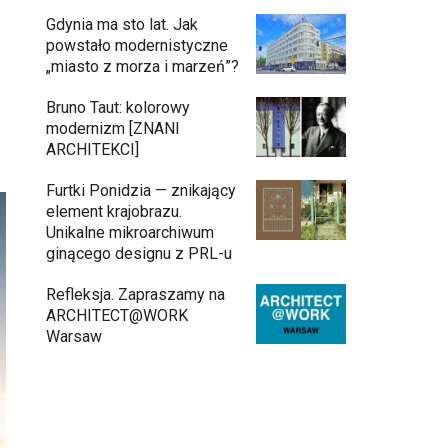
Gdynia ma sto lat. Jak
powstało modernistyczne
„miasto z morza i marzeń”?
Bruno Taut: kolorowy
modernizm [ZNANI
ARCHITEKCI]
Furtki Ponidzia — znikający
element krajobrazu.
Unikalne mikroarchiwum
ginącego designu z PRL-u
Refleksja. Zapraszamy na
ARCHITECT@WORK
Warsaw
Gdynia oczami "Kacha". Wystawa
Kazimierza Ostrowskiego w Muzeum
Miasta Gdyni