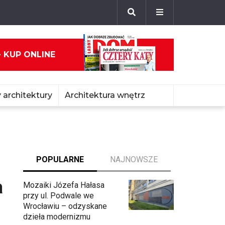
- KUP ONLINE
 architektury
Architektura wnętrz
POPULARNE
NAJNOWSZE
a
Mozaiki Józefa Hałasa
przy ul. Podwale we
Wrocławiu – odzyskane
dzieła modernizmu