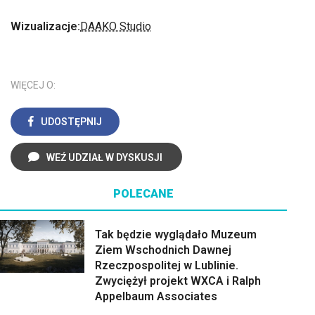
Wizualizacje:
DAAKO Studio
WIĘCEJ O:
UDOSTĘPNIJ
WEŹ UDZIAŁ W DYSKUSJI
POLECANE
Tak będzie wyglądało Muzeum
Ziem Wschodnich Dawnej
Rzeczpospolitej w Lublinie.
Zwyciężył projekt WXCA i Ralph
Appelbaum Associates