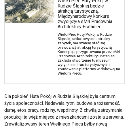
Wielki Piec Huty Pokój w
Rudzie Śląskiej będzie
atrakcją turystyczną.
Międzynarodowy konkurs
zwyciężyła eM4 Pracownia
Architektury Brataniec
Wielki Piec Huty Pokój w Rudzie
Śląskiej, unikatowy industrialny
zabytek, ma szansę stać się
prawdziwą atrakcją turystyczną.
Koncepcja przygotowana przez eM4
Pracownia Architektury Brataniec,
zakłada stworzenie tu muzeum,
wytyczenie tras turystycznych i
zbudowanie platformy widokowej na
Wielkim Piecu.
Dla pokoleń Huta Pokój w Rudzie Śląskiej była centrum
życia społeczności. Nadawała rytm, budowała tożsamość,
dumę, etos pracy, rodziny, wspólnoty. Z chwilą zatrzymania
produkcji ta więź miejsca z mieszkańcami została zerwana.
Zrewitalizowany teren Wielkiego Pieca byłby nową