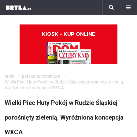
KIOSK - KUP ONLINE
bryła
polska architektura
Wielki Piec Huty Pokój w Rudzie Śląskiej porośnięty zielenią.
Wyróżniona koncepcja WXCA
Wielki Piec Huty Pokój w Rudzie Śląskiej
porośnięty zielenią. Wyróżniona koncepcja
WXCA