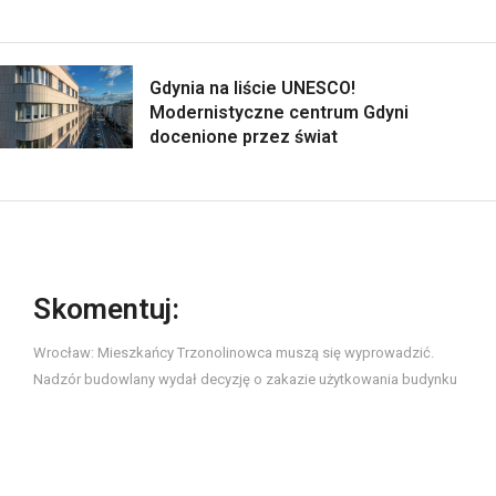
Gdynia na liście UNESCO!
Modernistyczne centrum Gdyni
docenione przez świat
Skomentuj:
Wrocław: Mieszkańcy Trzonolinowca muszą się wyprowadzić.
Nadzór budowlany wydał decyzję o zakazie użytkowania budynku