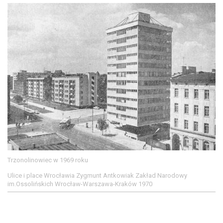
Trzonolinowiec w 1969 roku
Ulice i place Wrocławia Zygmunt Antkowiak Zakład Narodowy
im.Ossolińskich Wrocław-Warszawa-Kraków 1970