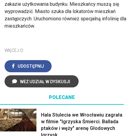
zakazie użytkowania budynku. Mieszkańcy muszą się
wyprowadzić. Miasto szuka dla lokatorów mieszkań
zastępczych. Uruchomiono również specjalną infolinię dla
mieszkańców.
WIĘCEJ O:
UDOSTĘPNIJ
WEŹ UDZIAŁ W DYSKUSJI
POLECANE
Hala Stulecia we Wrocławiu zagrała
w filmie "Igrzyska Śmierci. Ballada
ptaków i węży" arenę Głodowych
Igrzysk