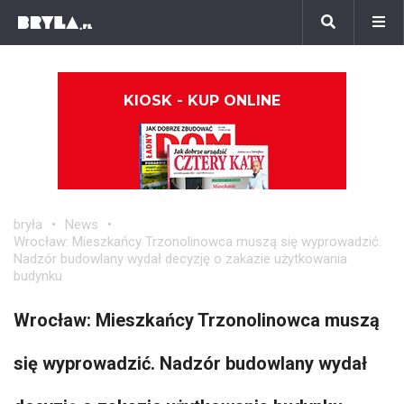
KIOSK - KUP ONLINE
bryła
News
Wrocław: Mieszkańcy Trzonolinowca muszą się wyprowadzić.
Nadzór budowlany wydał decyzję o zakazie użytkowania
budynku
Wrocław: Mieszkańcy Trzonolinowca muszą
się wyprowadzić. Nadzór budowlany wydał