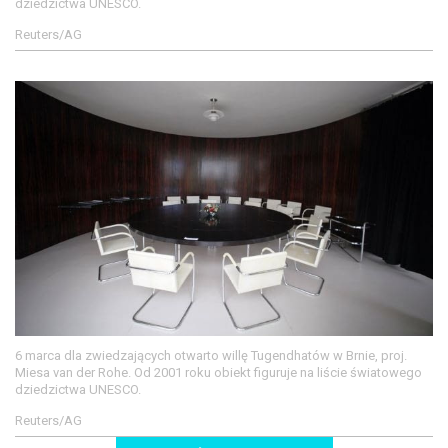
dziedzictwa UNESCO.
Reuters/AG
6 marca dla zwiedzających otwarto willę Tugendhatów w Brnie, proj.
Miesa van der Rohe. Od 2001 roku obiekt figuruje na liście światowego
dziedzictwa UNESCO.
Reuters/AG