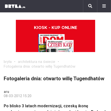
KIOSK - KUP ONLINE
bryła
architektura na świecie
Fotogaleria dnia: otwarto willę Tugendhatów
Fotogaleria dnia: otwarto willę Tugendhatów
aru
08-03-2012 15:20
Po blisko 3 latach modernizacji, czeską ikonę