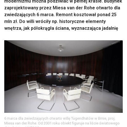
modernizmu można podziwiać w pełnej krasie. Budynek
zaprojektowany przez Miesa van der Rohe otwarto dla
zwiedzających 6 marca. Remont kosztował ponad 25
mln zł. Do willi wróciły np. historyczne elementy
wnętrza, jak półokrągła ściana, wyznaczająca jadalnię
6 marca dla zwiedzających otwarto willę Tugendhatów w Brnie, proj.
Miesa van der Rohe. Od 2001 roku obiekt figuruje na liście światowego