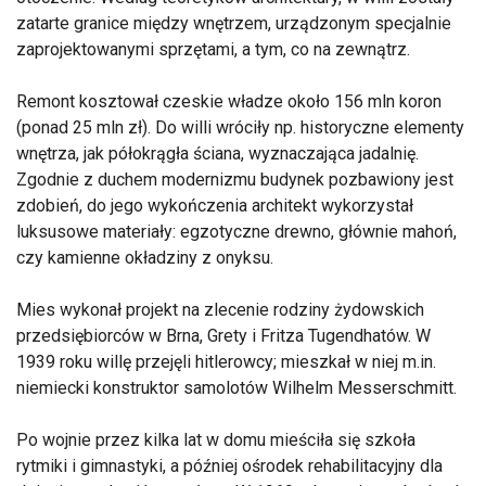
zatarte granice między wnętrzem, urządzonym specjalnie
zaprojektowanymi sprzętami, a tym, co na zewnątrz.
Remont kosztował czeskie władze około 156 mln koron
(ponad 25 mln zł). Do willi wróciły np. historyczne elementy
wnętrza, jak półokrągła ściana, wyznaczająca jadalnię.
Zgodnie z duchem modernizmu budynek pozbawiony jest
zdobień, do jego wykończenia architekt wykorzystał
luksusowe materiały: egzotyczne drewno, głównie mahoń,
czy kamienne okładziny z onyksu.
Mies wykonał projekt na zlecenie rodziny żydowskich
przedsiębiorców w Brna, Grety i Fritza Tugendhatów. W
1939 roku willę przejęli hitlerowcy; mieszkał w niej m.in.
niemiecki konstruktor samolotów Wilhelm Messerschmitt.
Po wojnie przez kilka lat w domu mieściła się szkoła
rytmiki i gimnastyki, a później ośrodek rehabilitacyjny dla