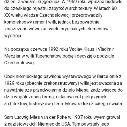
dzieci z wadami kręgosłupa. W 1969 roku wpisano budowlę
do czeskiego rejestru zabytków architektury. W latach 80.
XX wieku władze Czechosłowacji przeprowadziły
kompleksowy remont willi, jednak bezpowrotnie
zniszczono wówczas wiele oryginalnych elementów
wystroju.
Na początku czerwca 1992 roku Vaclav Klaus i Vladimir
Mecziar w willi Tugendhatów podjęli decyzję o podziale
Czechosłowacji.
Obok niemieckiego pawilonu wystawowego w Barcelonie z
1929 roku (obecnie zrekonstruowany) willa jest uważana za
najważniejsze przedwojenne dzieło Miesa, zadziwiające do
dziś współczesną formą, i stanowi cel pielgrzymek
architektów, historyków i teoretyków sztuki z całego świata.
Sam Ludwig Mies van der Rohe w 1937 roku wyemigrował
z nazistowskich Niemiec do USA. Tam powstały jego