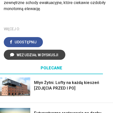
zewnętrzne schody ewakuacyjne, które ciekawie ozdobiły
monotonną elewację.
WIĘCEJ O:
UDOSTĘPNIJ
WEŹ UDZIAŁ W DYSKUSJI
POLECANE
Młyn Żytni. Lofty na każdą kieszeń
[ZDJĘCIA PRZED I PO]