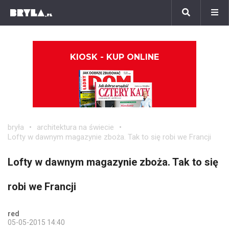
KIOSK - KUP ONLINE
bryła
architektura na świecie
Lofty w dawnym magazynie zboża. Tak to się robi we Francji
Lofty w dawnym magazynie zboża. Tak to się
robi we Francji
red
05-05-2015 14:40