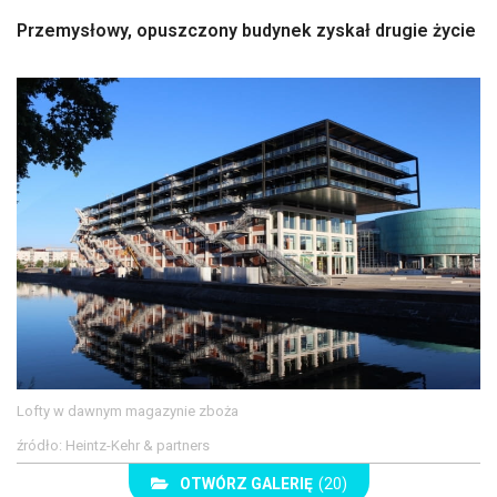
Przemysłowy, opuszczony budynek zyskał drugie życie
Lofty w dawnym magazynie zboża
źródło: Heintz-Kehr & partners
OTWÓRZ GALERIĘ
(20)