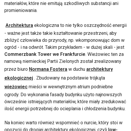
materiałów, które nie emitują szkodliwych substancji ani
promieniowania.
Architektura
ekologiczna to nie tylko oszczędność energii
- ważne jest także takie kształtowanie przestrzeni, aby
zbliżyć człowieka do przyrody, np. wkomponowując dom w
ogród - i na odwrót. Takim przykładem - w dużej skali - jest
Commerzbank Tower we Frankfurcie
. Wieżowiec ten za
namową niemieckiej Partii Zielonych został zrealizowany
przez biuro
Normana Fostera
w duchu
architektury
ekologicznej
. Zbudowany na podstawie trójkąta
wieżowiec
mieści w wewnętrznym atrium podniebne
ogrody. Do wykonania fasady budynku użyto najnowszych
ówcześnie istniejących materiałów, które miały zredukować
ilość energii potrzebnej do ocieplania i chłodzenia budynku.
Na koniec warto również wspomnieć o nurcie, który stoi w
opozycji do drogiej architektury ekologicznej, czyli
low-