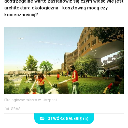
dostrzegalne warto zastanowić się czym właściwie jest
architektura ekologiczna - kosztowną modą czy
koniecznością?
Ekologiczne miasto w Hiszpanii
fot. GRAS
OTWÓRZ GALERIĘ
(5)