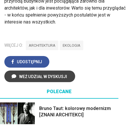
przyrodą budynków jest pociągająca zarówno dla
architektów, jak i dla inwestorów. Warto się temu przyglądać
- w końcu spełnienie powyższych postulatów jest w
interesie nas wszystkich.
WIĘCEJ O:
ARCHITEKTURA
EKOLOGIA
UDOSTĘPNIJ
WEŹ UDZIAŁ W DYSKUSJI
POLECANE
Bruno Taut: kolorowy modernizm
[ZNANI ARCHITEKCI]