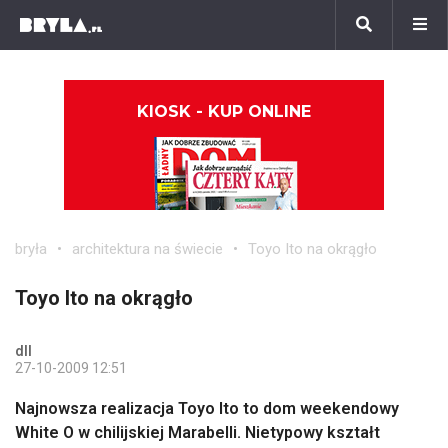
KIOSK - KUP ONLINE
bryła
architektura na świecie
Toyo Ito na okrągło
Toyo Ito na okrągło
dll
27-10-2009 12:51
Najnowsza realizacja Toyo Ito to dom weekendowy
White O w chilijskiej Marabelli. Nietypowy kształt