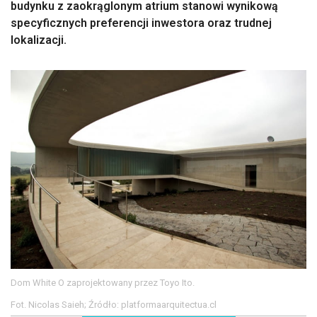
budynku z zaokrąglonym atrium stanowi wynikową
specyficznych preferencji inwestora oraz trudnej
lokalizacji.
Dom White O zaprojektowany przez Toyo Ito.
Fot. Nicolas Saieh; Źródło: platformaarquitectua.cl