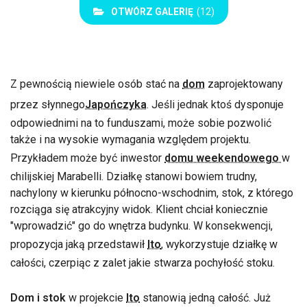
OTWÓRZ GALERIĘ
(12)
Z pewnością niewiele osób stać na
dom
zaprojektowany
przez słynnego
Japończyka
. Jeśli jednak ktoś dysponuje
odpowiednimi na to funduszami, może sobie pozwolić
także i na wysokie wymagania względem projektu.
Przykładem może być inwestor
domu weekendowego
w
chilijskiej Marabelli. Działkę stanowi bowiem trudny,
nachylony w kierunku północno-wschodnim, stok, z którego
rozciąga się atrakcyjny widok. Klient chciał koniecznie
"wprowadzić" go do wnętrza budynku. W konsekwencji,
propozycja jaką przedstawił
Ito
, wykorzystuje działkę w
całości, czerpiąc z zalet jakie stwarza pochyłość stoku.
Dom i stok
w projekcie
Ito
stanowią jedną całość. Już