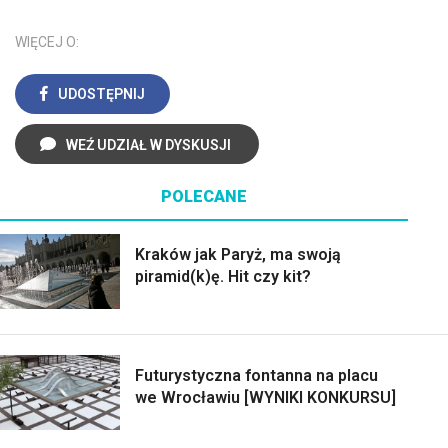
WIĘCEJ O:
UDOSTĘPNIJ
WEŹ UDZIAŁ W DYSKUSJI
POLECANE
Kraków jak Paryż, ma swoją
piramid(k)ę. Hit czy kit?
Futurystyczna fontanna na placu
we Wrocławiu [WYNIKI KONKURSU]