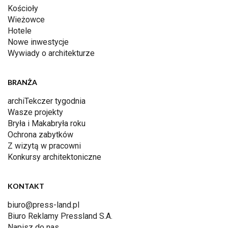
Kościoły
Wieżowce
Hotele
Nowe inwestycje
Wywiady o architekturze
BRANŻA
archiTekczer tygodnia
Wasze projekty
Bryła i Makabryła roku
Ochrona zabytków
Z wizytą w pracowni
Konkursy architektoniczne
KONTAKT
biuro@press-land.pl
Biuro Reklamy Pressland S.A.
Napisz do nas