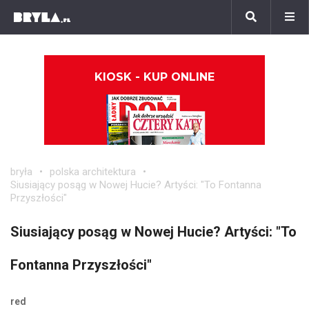
KIOSK - KUP ONLINE
bryła
polska architektura
Siusiający posąg w Nowej Hucie? Artyści: "To Fontanna
Przyszłości"
Siusiający posąg w Nowej Hucie? Artyści: "To
Fontanna Przyszłości"
red