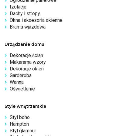
Ogrodzenie panelowe
Izolacje
Dachy i stropy
Okna i akcesoria okienne
Brama wjazdowa
Urządzanie domu
Dekoracje ścian
Makarama wzory
Dekoracje okien
Garderoba
Wanna
Oświetlenie
Style wnętrzarskie
Styl boho
Hampton
Styl glamour