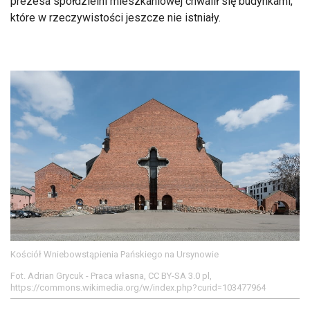
prezesa spółdzielni mieszkaniowej chwalił się budynkami,
które w rzeczywistości jeszcze nie istniały.
Kościół Wniebowstąpienia Pańskiego na Ursynowie
Fot. Adrian Grycuk - Praca własna, CC BY-SA 3.0 pl,
https://commons.wikimedia.org/w/index.php?curid=103477964