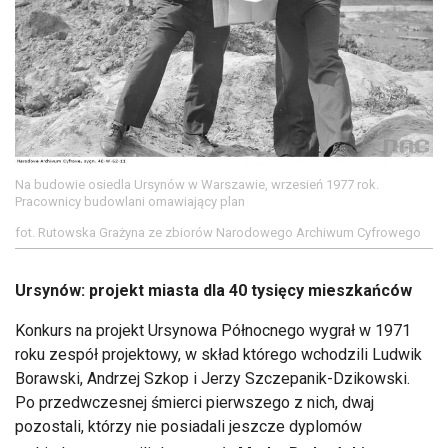
Na budowie osiedla Ursynów w Warszawie, wrzesień 1977 rok.
Pracownicy budowlani omawiający plan
fot. Rutowska Grażyna ze zbiorów Narodowego Archiwum Cyfrowego
Ursynów: projekt miasta dla 40 tysięcy mieszkańców
Konkurs na projekt Ursynowa Północnego wygrał w 1971
roku zespół projektowy, w skład którego wchodzili Ludwik
Borawski, Andrzej Szkop i Jerzy Szczepanik-Dzikowski.
Po przedwczesnej śmierci pierwszego z nich, dwaj
pozostali, którzy nie posiadali jeszcze dyplomów