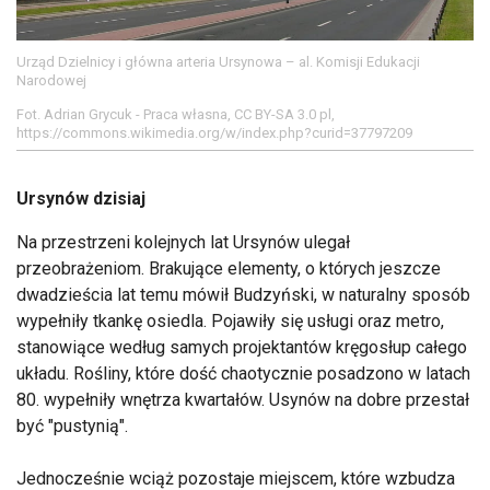
Urząd Dzielnicy i główna arteria Ursynowa – al. Komisji Edukacji
Narodowej
Fot. Adrian Grycuk - Praca własna, CC BY-SA 3.0 pl,
https://commons.wikimedia.org/w/index.php?curid=37797209
Ursynów dzisiaj
Na przestrzeni kolejnych lat Ursynów ulegał
przeobrażeniom. Brakujące elementy, o których jeszcze
dwadzieścia lat temu mówił Budzyński, w naturalny sposób
wypełniły tkankę osiedla. Pojawiły się usługi oraz metro,
stanowiące według samych projektantów kręgosłup całego
układu. Rośliny, które dość chaotycznie posadzono w latach
80. wypełniły wnętrza kwartałów. Usynów na dobre przestał
być "pustynią".
Jednocześnie wciąż pozostaje miejscem, które wzbudza