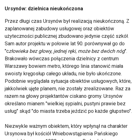
Ursynów: dzielnica nieukończona
Przez długi czas Ursynów był realizacją nieukończoną. Z
zaplanowanej zabudowy usługowej oraz obiektów
użyteczności publicznej zbudowano jedynie część szkół.
Sam autor projektu w połowie lat 90. porównywał go do
"c
złowieka bez głowy, jednej ręki, może bez dwóch nóg
".
Brakowało wówczas połączenia dzielnicy z centrum
Warszawy bowiem metro, którego linia stanowić miała
swoisty kręgosłup całego układu, nie było ukończone.
Podobnie wyglądała sytuacja obiektów usługowych, które,
jakkolwiek ujęte planem, nie zostały zrealizowane. Raz za
razem na głowy projektantów ciskano gromy. Ursynów
określano mianem "wielkiej sypialni, pustyni prawie bez
usług" skąd "do miasta trzeba jeździć po każde głupstwo".
Niezwykle ważnym obiektem, który wpłynął na charakter
Ursynowa był kościół Wniebowstąpienia Pańskiego