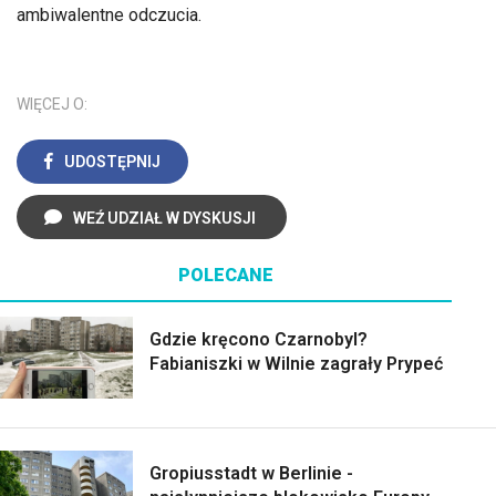
ambiwalentne odczucia.
WIĘCEJ O:
UDOSTĘPNIJ
WEŹ UDZIAŁ W DYSKUSJI
POLECANE
Gdzie kręcono Czarnobyl?
Fabianiszki w Wilnie zagrały Prypeć
Gropiusstadt w Berlinie -