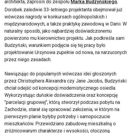
architekta, zaprosili do zespołu
Marka Budzyńskiego
.
Dorobek zaledwie 33-letniego projektanta obejmował już
wówczas nagrody w konkursach ogólnopolskich i
międzynarodowych, a także praktykę zawodową w Danii. W
naturalny sposób, jako najbardziej doświadczonemu
powierzono mu kierownictwo projektu. Jak podkreśla sam
Budzyński, warunkiem podjęcia się tej pracy było
projektowanie Ursynowa zupełnie od nowa, na narzuconych
przez niego zasadach.
Nawiązując do popularnych wówczas idei głoszonych
przez Christophera Alexandra czy Jane Jacobs, Budzyński
chciał odejść od koncepcji modernistycznego osiedla.
Wykorzystując duńskie doświadczenia oraz koncepcję
"parcelacji grupowej", którą stworzył podczas pobytu na
Zachodzie, starał się opracować założenia, w którym na
pierwszym planie byłyby potrzeby i samopoczucie
mieszkańców. Przewidziano zabudowę mieszkalną o
zróżnicowanym charakterze i wysokości, otoczoną