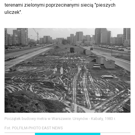
terenami zielonymi poprzecinanymi siecią "pieszych
uliczek".
Początek budowy metra w Warszawie. Ursynów - Kabaty, 1983 r.
Fot. POLFILM-PHOTO EAST NEWS