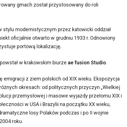
urowany gmach został przystosowany do roli
w stylu modernistycznym przez katowicki oddział
iekt oficjalnie otwarto w grudniu 1933 r. Odnowiony
ystuje portową lokalizację.
i powstał w krakowskim biurze
ae fusion Studio
.
ę emigracji z ziem polskich od XIX wieku. Ekspozycja
óżnych okresach: od politycznych przyczyn „Wielkiej
lucji przemysłowej i masowe wyjazdy przełomu XIX i
łeczności w USA i Brazylii na początku XX wieku,
dramatyczne losy Polaków podczas i po II wojnie
2004 roku.