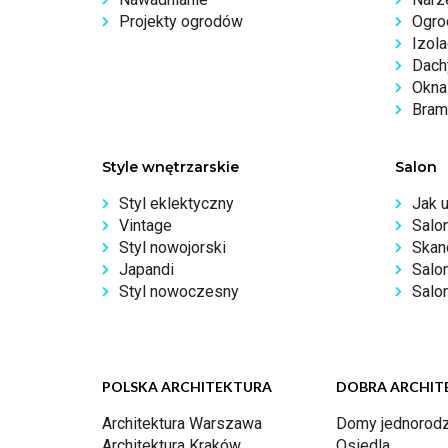
Projekty ogrodów
Ogro
Izola
Dachy
Okna 
Bram
Style wnętrzarskie
Salon
Styl eklektyczny
Jak 
Vintage
Salo
Styl nowojorski
Skan
Japandi
Salo
Styl nowoczesny
Salon
POLSKA ARCHITEKTURA
DOBRA ARCHIT
Architektura Warszawa
Domy jednorodz
Architektura Kraków
Osiedla