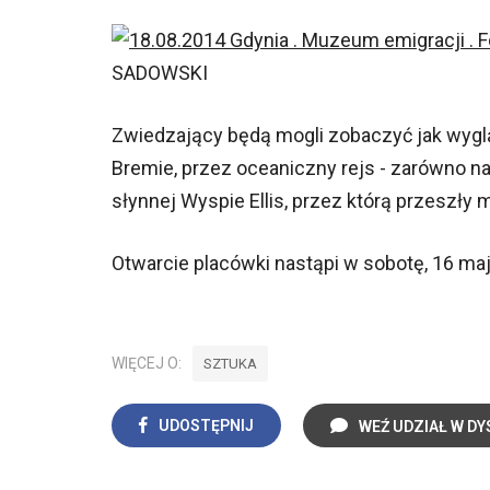
SADOWSKI
Zwiedzający będą mogli zobaczyć jak wyglą
Bremie, przez oceaniczny rejs - zarówno na
słynnej Wyspie Ellis, przez którą przeszły m
Otwarcie placówki nastąpi w sobotę, 16 maj
WIĘCEJ O:
SZTUKA
UDOSTĘPNIJ
WEŹ UDZIAŁ W DY