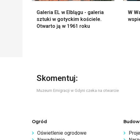
Galeria EL w Elblągu - galeria
W Wa
sztuki w gotyckim kościele.
wspi
Otwarto ją w 1961 roku
Skomentuj:
Muzeum Emigracji w Gdyni czeka na otwarcie
Ogród
Budow
Oświetlenie ogrodowe
Proj
Nawadnianie
Narz