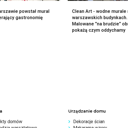
rszawie powstał mural
Clean Art - wodne murale
erający gastronomię
warszawskich budynkach.
Malowane "na brudzie" ob
pokażą czym oddychamy
a
Urządzanie domu
ekty domów
Dekoracje ścian
ędzia warsztatowe
Makarama wzory