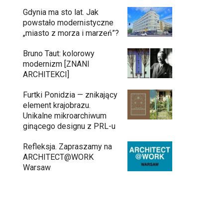
Gdynia ma sto lat. Jak
powstało modernistyczne
„miasto z morza i marzeń”?
Bruno Taut: kolorowy
modernizm [ZNANI
ARCHITEKCI]
Furtki Ponidzia — znikający
element krajobrazu.
Unikalne mikroarchiwum
ginącego designu z PRL-u
Refleksja. Zapraszamy na
ARCHITECT@WORK
Warsaw
Architekci zmierzą się z ikoną
11:34
Warszawy. Teatr Wielki – Opera
Narodowa ogłasza konkurs na