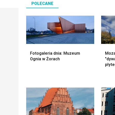
POLECANE
Fotogaleria dnia: Muzeum
Moza
Ognia w Żorach
"dywa
płyte