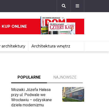
- KUP ONLINE
 architektury
Architektura wnętrz
POPULARNE
NAJNOWSZE
Mozaiki Józefa Hałasa
przy ul. Podwale we
Wrocławiu – odzyskane
dzieła modernizmu