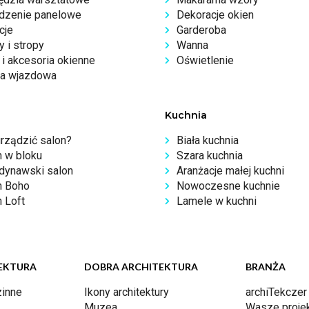
dzenie panelowe
Dekoracje okien
cje
Garderoba
 i stropy
Wanna
i akcesoria okienne
Oświetlenie
a wjazdowa
Kuchnia
urządzić salon?
Biała kuchnia
n w bloku
Szara kuchnia
dynawski salon
Aranżacje małej kuchni
n Boho
Nowoczesne kuchnie
 Loft
Lamele w kuchni
EKTURA
DOBRA ARCHITEKTURA
BRANŻA
inne
Ikony architektury
archiTekczer
Muzea
Wasze proje