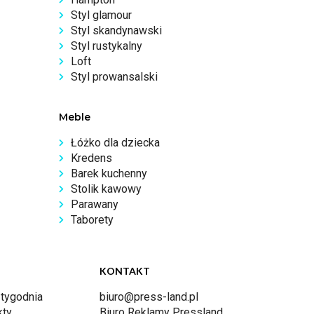
Styl glamour
Styl skandynawski
Styl rustykalny
Loft
Styl prowansalski
Meble
Łóżko dla dziecka
Kredens
Barek kuchenny
Stolik kawowy
Parawany
Taborety
KONTAKT
 tygodnia
biuro@press-land.pl
kty
Biuro Reklamy Pressland