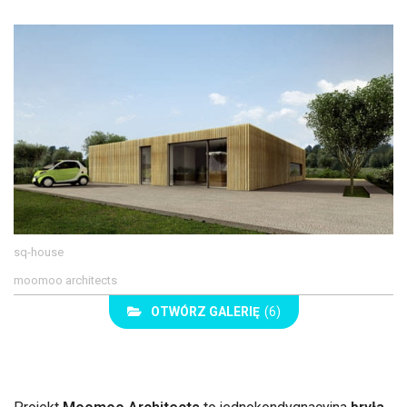
sq-house
moomoo architects
OTWÓRZ GALERIĘ
(6)