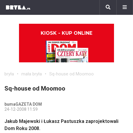
KIOSK - KUP ONLINE
bryła
mała bryła
Sq-house od Moomoo
Sq-house od Moomoo
bumaGAZETA DOM
24-12-2008 11:59
Jakub Majewski i Łukasz Pastuszka zaprojektowali
Dom Roku 2008.