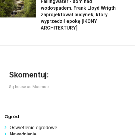
Fallingwater - dom nad
wodospadem. Frank Lloyd Wrigth
zaprojektował budynek, który
wyprzedził epokę [IKONY
ARCHITEKTURY]
Skomentuj:
Sq-house od Moomoo
Ogród
Oświetlenie ogrodowe
Nawadnianie