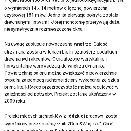
Projekt
Moomoo Architects
to jednokondygnacyjna
bryła
o wymiarach 14 x 14 metrów o łącznej powierzchni
użytkowej 181 m.kw. Jednolita elewacja pokryta została
drewnianymi listwami, której monotonię przerywają duże,
niesymetrycznie rozmieszczone okna.
Na uwagę zasługuje nowoczesne
wnętrze
. Całość
utrzymana została w tonacji bieli i szarości z dodatkiem
drewnianych akcentów. Okna ułożone wertykalnie i
horyzontalnie wprowadzają do wnętrza dynamikę.
Powierzchnię salonu można zwiększyć o powierzchnie
sypialni za pomocą ruchomej ściany wykonanej ze szkła
prima lite, którego przeźroczystość można regulować w
zależności od potrzeby. Projekt zostanie ukończony w
2009 roku.
Projekt młodych architektów z
łódzkiej
pracowni został
wyróżniony przez miesięcznik ?Dom&Wnętrze". Choć
jeszcze niedokończony
Sq-house
zdobył sobie