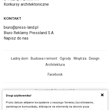
Konkursy architektoniczne
KONTAKT
biuro@press-land.pl
Biuro Reklamy Pressland S.A.
Napisz do nas
Ładny dom
Budowa i remont
Ogrody
Wnętrza
Design
Architektura
Facebook
Copyright © Pressland SA
Drogi użytkowniku!
O Nas
Reklama
Prywatność
Regulamin
Przez dalsze aktywne korzystanie z naszego Serwisu (scrollowanie,
Wszystkie artykuły
zamknięcie komunikatu, kliknięcie na elementy na stronie poza