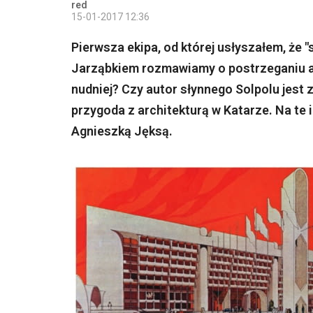
red
15-01-2017 12:36
Pierwsza ekipa, od której usłyszałem, że "
Jarząbkiem rozmawiamy o postrzeganiu ar
nudniej? Czy autor słynnego Solpolu jest 
przygoda z architekturą w Katarze. Na te
Agnieszką Jęksą.