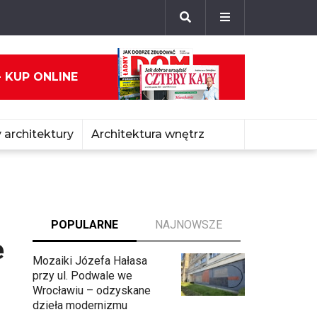
- KUP ONLINE
 architektury
Architektura wnętrz
POPULARNE
NAJNOWSZE
e
Mozaiki Józefa Hałasa
przy ul. Podwale we
Wrocławiu – odzyskane
dzieła modernizmu