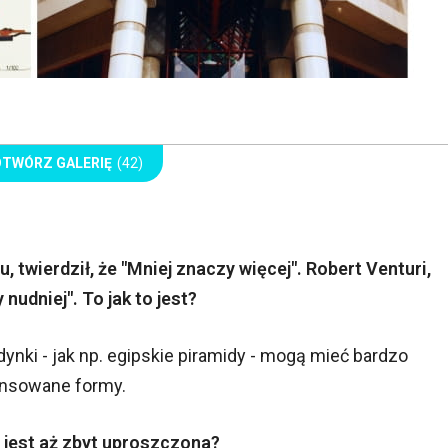
OTWÓRZ GALERIĘ
(42)
 twierdził, że "Mniej znaczy więcej". Robert Venturi,
nudniej". To jak to jest?
nki - jak np. egipskie piramidy - mogą mieć bardzo
ensowane formy.
e jest aż zbyt uproszczona?