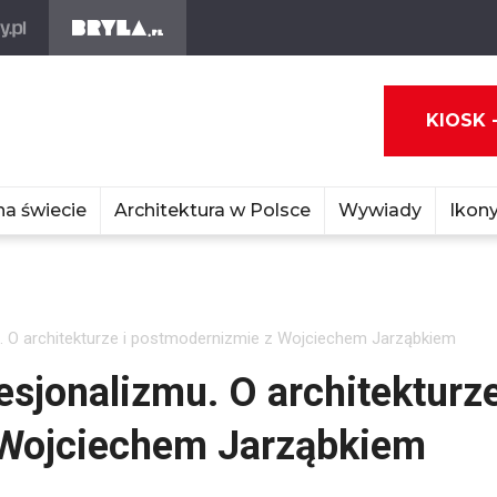
KIOSK 
na świecie
Architektura w Polsce
Wywiady
Ikony
u. O architekturze i postmodernizmie z Wojciechem Jarząbkiem
esjonalizmu. O architekturz
 Wojciechem Jarząbkiem