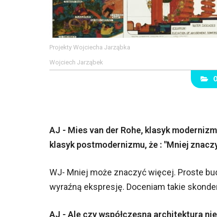
Projekty Wojciecha Jarząbka
Wojciech Jarząbek
AJ - Mies van der Rohe, klasyk modernizmu,
klasyk postmodernizmu, że : "Mniej znaczy 
WJ- Mniej może znaczyć więcej. Proste budy
wyraźną ekspresję. Doceniam takie skond
AJ - Ale czy współczesna architektura ni