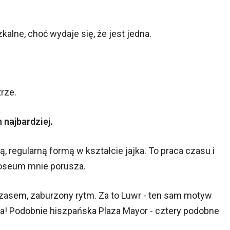
alne, choć wydaje się, że jest jedna.
rze.
n najbardziej.
, regularną formą w kształcie jajka. To praca czasu i
lloseum mnie porusza.
zasem, zaburzony rytm. Za to Luwr - ten sam motyw
edia! Podobnie hiszpańska Plaza Mayor - cztery podobne
.