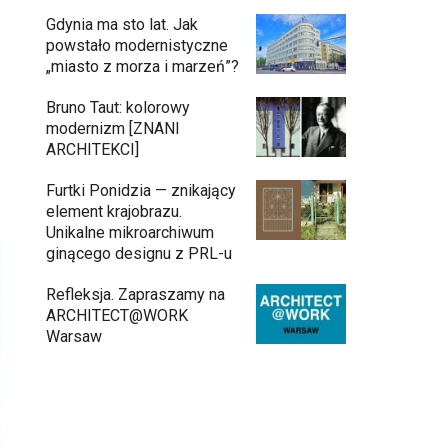
Gdynia ma sto lat. Jak
powstało modernistyczne
„miasto z morza i marzeń”?
Bruno Taut: kolorowy
modernizm [ZNANI
ARCHITEKCI]
Furtki Ponidzia — znikający
element krajobrazu.
Unikalne mikroarchiwum
ginącego designu z PRL-u
Refleksja. Zapraszamy na
ARCHITECT@WORK
Warsaw
Architekci zmierzą się z ikoną Warszawy.
Teatr Wielki – Opera Narodowa ogłasza
konkurs na modernizację wnętrz