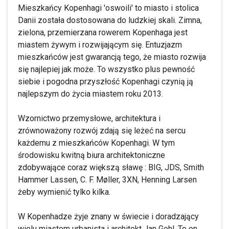
Mieszkańcy Kopenhagi 'oswoili' to miasto i stolica
Danii została dostosowana do ludzkiej skali. Zimna,
zielona, przemierzana rowerem Kopenhaga jest
miastem żywym i rozwijającym się. Entuzjazm
mieszkańców jest gwarancją tego, że miasto rozwija
się najlepiej jak może. To wszystko plus pewność
siebie i pogodna przyszłość Kopenhagi czynią ją
najlepszym do życia miastem roku 2013.
Wzornictwo przemysłowe, architektura i
zrównoważony rozwój zdają się leżeć na sercu
każdemu z mieszkańców Kopenhagi. W tym
środowisku kwitną biura architektoniczne
zdobywające coraz większą sławę : BIG, JDS, Smith
Hammer Lassen, C. F. Møller, 3XN, Henning Larsen
żeby wymienić tylko kilka.
W Kopenhadze żyje znany w świecie i doradzający
wielu miastom urbanista i architekt Jan Gehl. To on