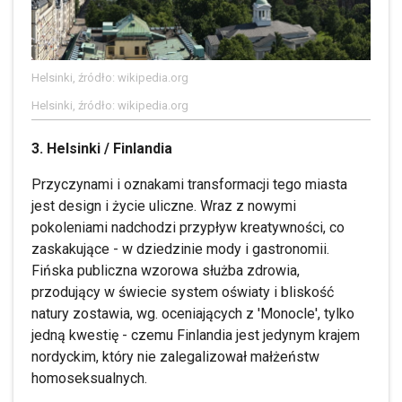
Helsinki, źródło: wikipedia.org
Helsinki, źródło: wikipedia.org
3. Helsinki / Finlandia
Przyczynami i oznakami transformacji tego miasta
jest design i życie uliczne. Wraz z nowymi
pokoleniami nadchodzi przypływ kreatywności, co
zaskakujące - w dziedzinie mody i gastronomii.
Fińska publiczna wzorowa służba zdrowia,
przodujący w świecie system oświaty i bliskość
natury zostawia, wg. oceniających z 'Monocle', tylko
jedną kwestię - czemu Finlandia jest jedynym krajem
nordyckim, który nie zalegalizował małżeństw
homoseksualnych.