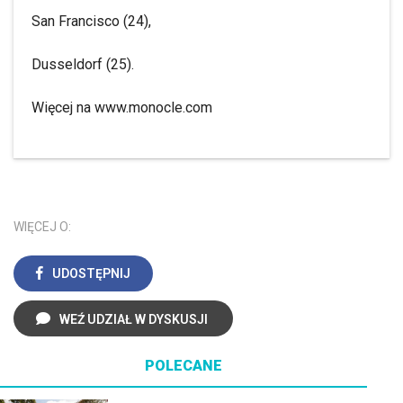
San Francisco (24),
Dusseldorf (25).
Więcej na www.monocle.com
WIĘCEJ O:
UDOSTĘPNIJ
WEŹ UDZIAŁ W DYSKUSJI
POLECANE