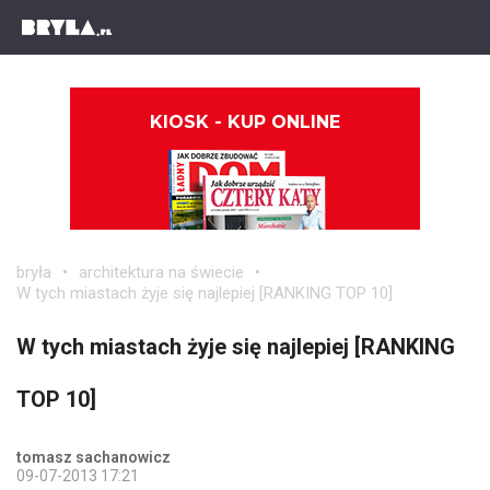
KIOSK - KUP ONLINE
bryła
architektura na świecie
W tych miastach żyje się najlepiej [RANKING TOP 10]
W tych miastach żyje się najlepiej [RANKING
TOP 10]
tomasz sachanowicz
09-07-2013 17:21