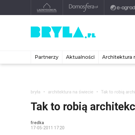
Partnerzy
Aktualności
Architektura 
bryła
architektura na świecie
Tak to robią arc
Tak to robią archite
fredka
17-05-2011 17:20