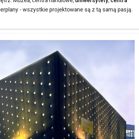
nętrz. Muzea, centra handlowe,
uniwersytety
,
centra
terplany - wszystkie projektowane są z tą samą pasją.