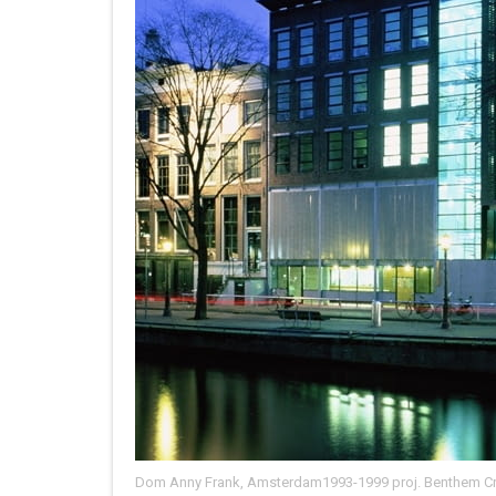
Dom Anny Frank, Amsterdam1993-1999 proj. Benthem C