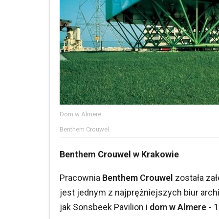
Dom w Almere
Benthem Crouwel
Benthem Crouwel w Krakowie
Pracownia
Benthem Crouwel
została zał
jest jednym z najprężniejszych biur arch
jak Sonsbeek Pavilion i
dom w Almere -
1