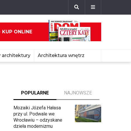
- KUP ONLINE
 architektury
Architektura wnętrz
POPULARNE
NAJNOWSZE
Mozaiki Józefa Hałasa
przy ul. Podwale we
Wrocławiu – odzyskane
dzieła modernizmu