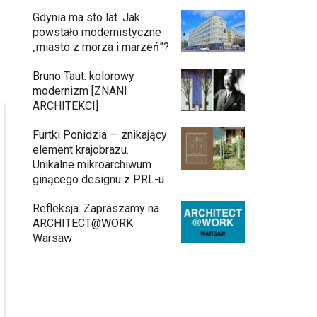
Gdynia ma sto lat. Jak
powstało modernistyczne
„miasto z morza i marzeń”?
Bruno Taut: kolorowy
modernizm [ZNANI
ARCHITEKCI]
Furtki Ponidzia — znikający
element krajobrazu.
Unikalne mikroarchiwum
ginącego designu z PRL-u
Refleksja. Zapraszamy na
ARCHITECT@WORK
Warsaw
Architekci zmierzą się z ikoną Warszawy.
Teatr Wielki – Opera Narodowa ogłasza
konkurs na modernizację wnętrz