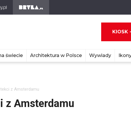
KIOSK 
na świecie
Architektura w Polsce
Wywiady
Ikony
hitekci z Amsterdamu
kci z Amsterdamu