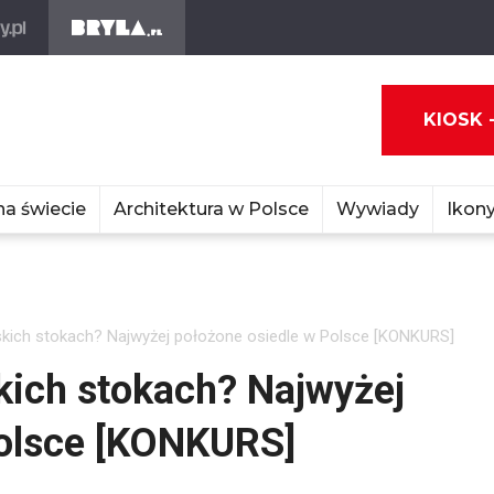
KIOSK 
na świecie
Architektura w Polsce
Wywiady
Ikony
kich stokach? Najwyżej położone osiedle w Polsce [KONKURS]
kich stokach? Najwyżej
Polsce [KONKURS]