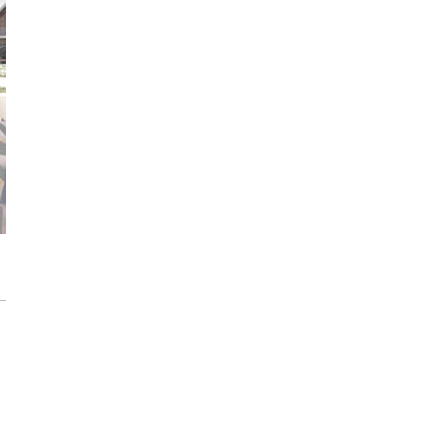
Trasa Kaszubska zmienia komunikację
regionu. Droga ekspresowa S6 to jedna z
najważniejszych inwestycji
infrastrukturalnych Pomorza
Atomium w Brukseli. Miało zostać
rozebrane a stało się symbolem miasta
[IKONY ARCHITEKTURY]
Sztuka wkracza do Sudei. Wrocławska
inwestycja z muralem i instalacją
artystyczną
Płyty wielkoformatowe wokół domu – jaki
dają efekt?