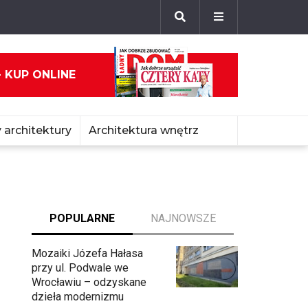
- KUP ONLINE
 architektury
Architektura wnętrz
POPULARNE
NAJNOWSZE
Mozaiki Józefa Hałasa
przy ul. Podwale we
Wrocławiu – odzyskane
dzieła modernizmu