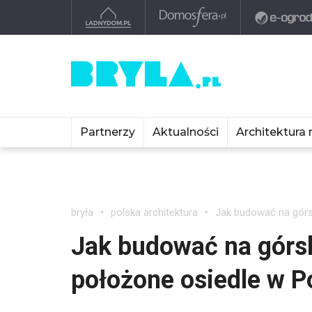
Partnerzy
Aktualności
Architektura 
bryła
polska architektura
Jak budować na górs
Jak budować na górs
położone osiedle w 