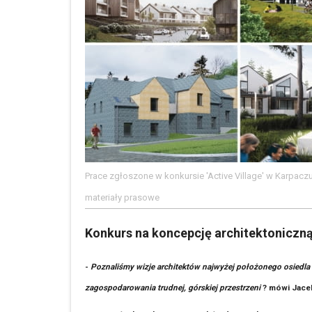
Prace zgłoszone w konkursie 'Active Village' w Karpacz
materiały prasowe
Konkurs na koncepcję architektoniczną
-
Poznaliśmy wizje architektów najwyżej położonego osiedl
zagospodarowania trudnej, górskiej przestrzeni
? mówi Jacek