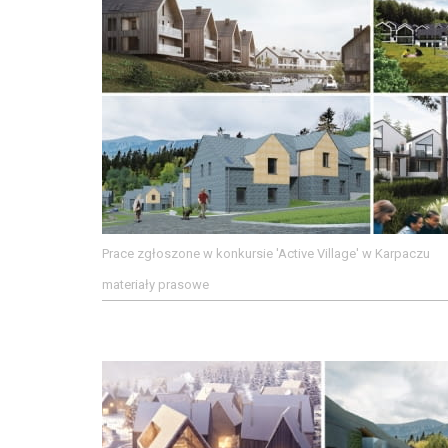
Prace zgłoszone w konkursie 'Active Village' w Karpaczu
materiały prasowe