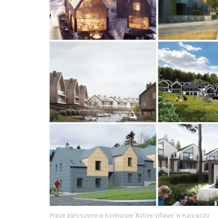
Prace zgłoszone w konkursie 'Active Village' w Karpaczu