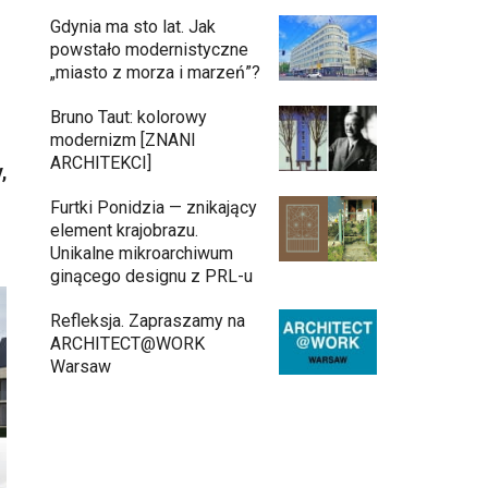
Gdynia ma sto lat. Jak
powstało modernistyczne
„miasto z morza i marzeń”?
Bruno Taut: kolorowy
modernizm [ZNANI
ARCHITEKCI]
,
Furtki Ponidzia — znikający
element krajobrazu.
Unikalne mikroarchiwum
ginącego designu z PRL-u
Refleksja. Zapraszamy na
ARCHITECT@WORK
Warsaw
Inwestycja Cystersów 19 w Krakowie
gotowa. Nowoczesna architektura i 182
lokale na Grzegórzkach