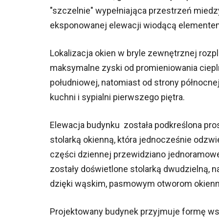
"szczelnie" wypełniająca przestrzeń miedz
eksponowanej elewacji wiodącą elementem 
Lokalizacja okien w bryle zewnętrznej roz
maksymalne zyski od promieniowania ciepl
południowej, natomiast od strony północn
kuchni i sypialni pierwszego piętra.
Elewacja budynku została podkreślona pr
stolarką okienną, która jednocześnie odzw
części dziennej przewidziano jednoramowe
zostały doświetlone stolarką dwudzielną,
dzięki wąskim, pasmowym otworom okien
Projektowany budynek przyjmuje formę wsp