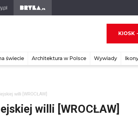
KIOSK 
na świecie
Architektura w Polsce
Wywiady
Ikony
ejskiej willi [WROCŁAW]
ejskiej willi [WROCŁAW]