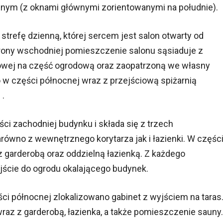
nym (z oknami głównymi zorientowanymi na południe).
trefę dzienną, której sercem jest salon otwarty od
strony wschodniej pomieszczenie salonu sąsiaduje z
niowej na część ogrodową oraz zaopatrzoną we własny
 w części północnej wraz z przejściową spiżarnią
 .
ci zachodniej budynku i składa się z trzech
równo z wewnętrznego korytarza jak i łazienki. W częśc
 garderobą oraz oddzielną łazienką. Z każdego
jście do ogrodu okalającego budynek.
ęści północnej zlokalizowano gabinet z wyjściem na taras
 wraz z garderobą, łazienka, a także pomieszczenie sauny.