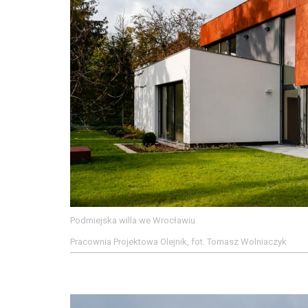
Podmiejska willa we Wrocławiu
Pracownia Projektowa Olejnik, fot. Tomasz Wolniaczyk