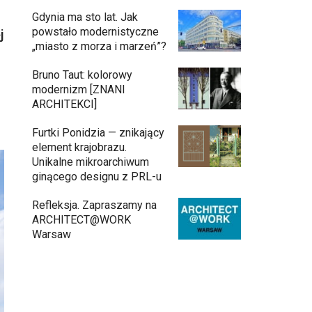
Gdynia ma sto lat. Jak
powstało modernistyczne
j
„miasto z morza i marzeń”?
Bruno Taut: kolorowy
modernizm [ZNANI
ARCHITEKCI]
Furtki Ponidzia — znikający
element krajobrazu.
Unikalne mikroarchiwum
ginącego designu z PRL-u
Refleksja. Zapraszamy na
ARCHITECT@WORK
Warsaw
Inwestycja Cystersów 19 w Krakowie
gotowa. Nowoczesna architektura i 182
lokale na Grzegórzkach