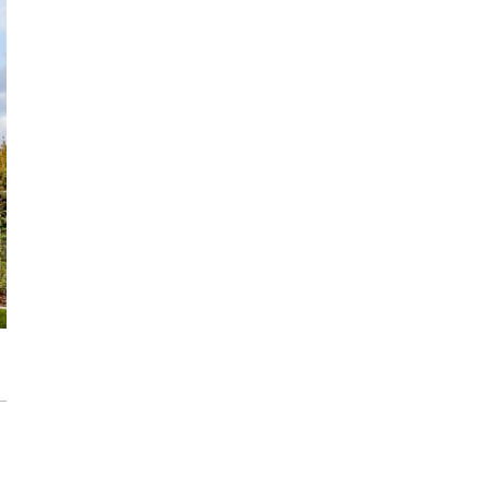
Trasa Kaszubska zmienia komunikację
regionu. Droga ekspresowa S6 to jedna z
najważniejszych inwestycji
infrastrukturalnych Pomorza
Atomium w Brukseli. Miało zostać
rozebrane a stało się symbolem miasta
[IKONY ARCHITEKTURY]
Sztuka wkracza do Sudei. Wrocławska
inwestycja z muralem i instalacją
artystyczną
Płyty wielkoformatowe wokół domu – jaki
dają efekt?