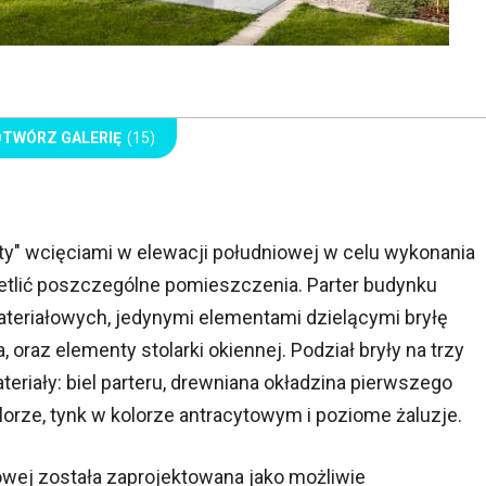
OTWÓRZ GALERIĘ
(15)
ty" wcięciami w elewacji południowej w celu wykonania
etlić poszczególne pomieszczenia. Parter budynku
teriałowych, jedynymi elementami dzielącymi bryłę
 oraz elementy stolarki okiennej. Podział bryły na trzy
eriały: biel parteru, drewniana okładzina pierwszego
rze, tynk w kolorze antracytowym i poziome żaluzje.
owej została zaprojektowana jako możliwie