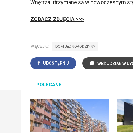
Wnętrza utrzymane są w nowoczesnym styl
ZOBACZ ZDJĘCIA >>>
WIĘCEJ O:
DOM JEDNORODZINNY
UDOSTĘPNIJ
WEŹ UDZIAŁ W DY
POLECANE