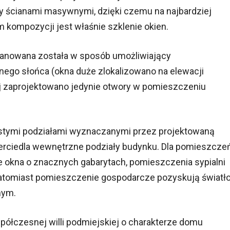
y ścianami masywnymi, dzięki czemu na najbardziej
kompozycji jest właśnie szklenie okien.
planowana została w sposób umożliwiający
nego słońca (okna duże zlokalizowano na elewacji
ej zaprojektowano jedynie otwory w pomieszczeniu
ostymi podziałami wyznaczanymi przez projektowaną
ierciedla wewnętrzne podziały budynku. Dla pomieszcze
 okna o znacznych gabarytach, pomieszczenia sypialni
 natomiast pomieszczenie gospodarcze pozyskują światł
nym.
ółczesnej willi podmiejskiej o charakterze domu