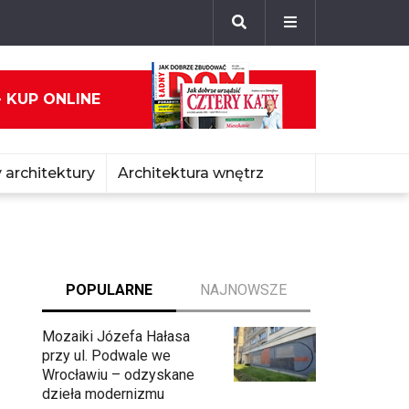
- KUP ONLINE
 architektury
Architektura wnętrz
POPULARNE
NAJNOWSZE
Mozaiki Józefa Hałasa
przy ul. Podwale we
Wrocławiu – odzyskane
dzieła modernizmu