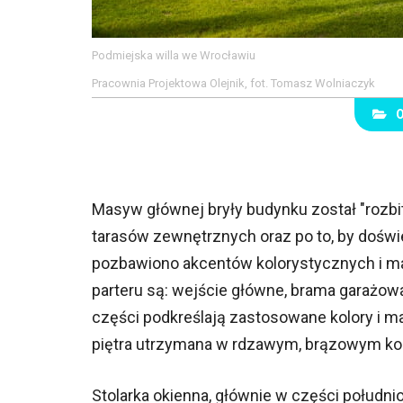
Podmiejska willa we Wrocławiu
Pracownia Projektowa Olejnik, fot. Tomasz Wolniaczyk
Masyw głównej bryły budynku został "rozbi
tarasów zewnętrznych oraz po to, by doświ
pozbawiono akcentów kolorystycznych i ma
parteru są: wejście główne, brama garażowa,
części podkreślają zastosowane kolory i mat
piętra utrzymana w rdzawym, brązowym kolo
Stolarka okienna, głównie w części południ