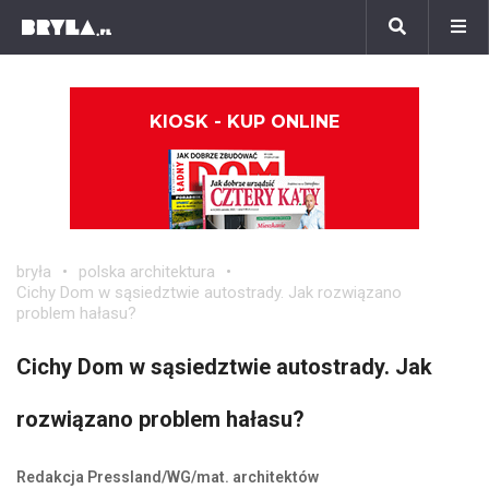
KIOSK - KUP ONLINE
bryła
polska architektura
Cichy Dom w sąsiedztwie autostrady. Jak rozwiązano
problem hałasu?
Cichy Dom w sąsiedztwie autostrady. Jak
rozwiązano problem hałasu?
Redakcja Pressland/WG/mat. architektów