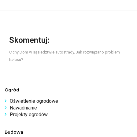
Skomentuj:
Cichy Dom w sąsiedztwie autostrady. Jak rozwiązano problem
hałasu?
Ogród
Oświetlenie ogrodowe
Nawadnianie
Projekty ogrodów
Budowa