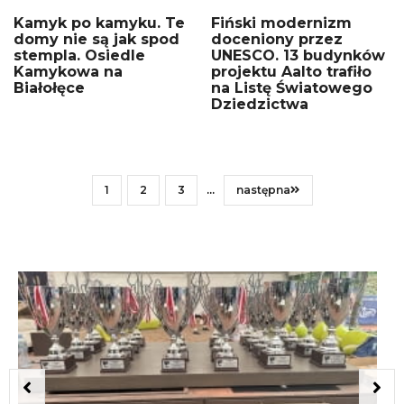
Kamyk po kamyku. Te
Fiński modernizm
domy nie są jak spod
doceniony przez
stempla. Osiedle
UNESCO. 13 budynków
Kamykowa na
projektu Aalto trafiło
Białołęce
na Listę Światowego
Dziedzictwa
1
2
3
...
następna