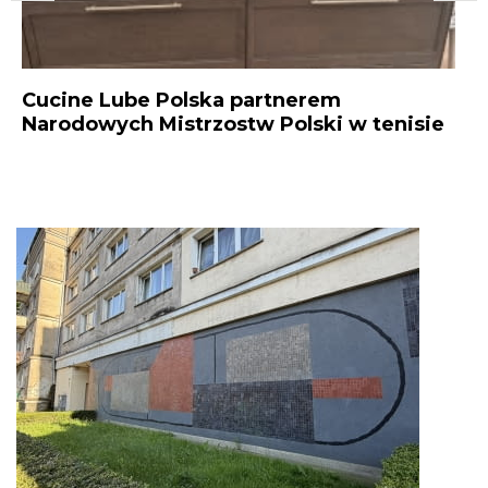
Cucine Lube Polska partnerem
P
:
Narodowych Mistrzostw Polski w tenisie
d
n