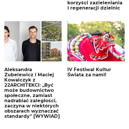
korzyści zazieleniania
i regeneracji dzielnic
Aleksandra
IV Festiwal Kultur
Zubelewicz i Maciej
Świata za nami!
Kowalczyk z
22ARCHITEKCI: „Być
może budownictwo
społeczne, zamiast
nadrabiać zaległości,
zaczyna w niektórych
obszarach wyznaczać
standardy” [WYWIAD]