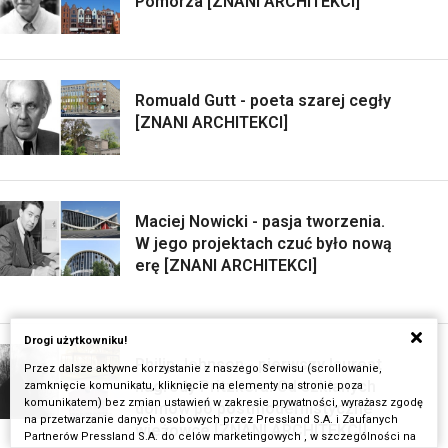
Pomorza [ZNANI ARCHITEKCI]
Romuald Gutt - poeta szarej cegły
[ZNANI ARCHITEKCI]
Maciej Nowicki - pasja tworzenia.
W jego projektach czuć było nową
erę [ZNANI ARCHITEKCI]
Drogi użytkowniku!
Philip Johnson - pierwszy laureat
Przez dalsze aktywne korzystanie z naszego Serwisu (scrollowanie,
nagrody Pritzkera. Od szklanych
zamknięcie komunikatu, kliknięcie na elementy na stronie poza
komunikatem) bez zmian ustawień w zakresie prywatności, wyrażasz zgodę
domów po postmodernistyczne
na przetwarzanie danych osobowych przez Pressland S.A. i Zaufanych
wieżowce [ZNANI ARCHITEKCI]
Partnerów Pressland S.A. do celów marketingowych , w szczególności na