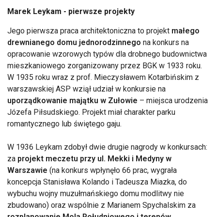
Marek Leykam - pierwsze projekty
Jego pierwsza praca architektoniczna to projekt
małego
drewnianego domu jednorodzinnego
na konkurs na
opracowanie wzorowych typów dla drobnego budownictwa
mieszkaniowego zorganizowany przez BGK w 1933 roku.
W 1935 roku wraz z prof. Mieczysławem Kotarbińskim z
warszawskiej ASP wziął udział w konkursie na
uporządkowanie majątku w Zułowie
– miejsca urodzenia
Józefa Piłsudskiego. Projekt miał charakter parku
romantycznego lub świętego gaju.
W 1936 Leykam zdobył dwie drugie nagrody w konkursach:
za
projekt meczetu przy ul. Mekki i Medyny w
Warszawie
(na konkurs wpłynęło 66 prac, wygrała
koncepcja Stanisława Kolando i Tadeusza Miazka, do
wybuchu wojny muzułmańskiego domu modlitwy nie
zbudowano) oraz wspólnie z Marianem Spychalskim za
rozplanowanie Mola Południowego i terenów