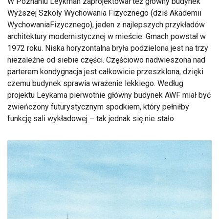
W Poznaniu Leykman zaprojektował też główny budynek
Wyższej Szkoły Wychowania Fizycznego (dziś Akademii
WychowaniaFizycznego), jeden z najlepszych przykładów
architektury modernistycznej w mieście. Gmach powstał w
1972 roku. Niska horyzontalna bryła podzielona jest na trzy
niezależne od siebie części. Częściowo nadwieszona nad
parterem kondygnacja jest całkowicie przeszklona, dzięki
czemu budynek sprawia wrażenie lekkiego. Według
projektu Leykama pierwotnie główny budynek AWF miał być
zwieńczony futurystycznym spodkiem, który pełniłby
funkcję sali wykładowej – tak jednak się nie stało.