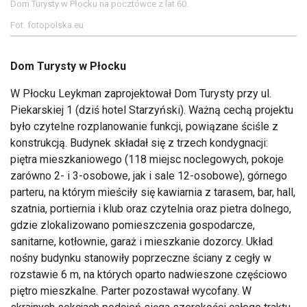
Dom Turysty w Płocku na pocztówce z lat 60.
Fot. fotopolska.eu
Dom Turysty w Płocku
W Płocku Leykman zaprojektował Dom Turysty przy ul.
Piekarskiej 1 (dziś hotel Starzyński). Ważną cechą projektu
było czytelne rozplanowanie funkcji, powiązane ściśle z
konstrukcją. Budynek składał się z trzech kondygnacji:
piętra mieszkaniowego (118 miejsc noclegowych, pokoje
zarówno 2- i 3-osobowe, jak i sale 12-osobowe), górnego
parteru, na którym mieściły się kawiarnia z tarasem, bar, hall,
szatnia, portiernia i klub oraz czytelnia oraz pietra dolnego,
gdzie zlokalizowano pomieszczenia gospodarcze,
sanitarne, kotłownie, garaż i mieszkanie dozorcy. Układ
nośny budynku stanowiły poprzeczne ściany z cegły w
rozstawie 6 m, na których oparto nadwieszone częściowo
piętro mieszkalne. Parter pozostawał wycofany. W