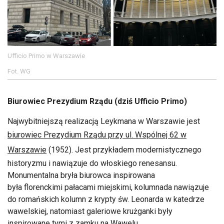
Ufficio Primo w Warszawie
Fot. WG
Biurowiec Prezydium Rządu (dziś Ufficio Primo)
Najwybitniejszą realizacją Leykmana w Warszawie jest
biurowiec Prezydium Rządu przy ul. Wspólnej 62 w
Warszawie
(1952). Jest przykładem modernistycznego
historyzmu i nawiązuje do włoskiego renesansu.
Monumentalna bryła biurowca inspirowana
była florenckimi pałacami miejskimi, kolumnada nawiązuje
do romańskich kolumn z krypty św. Leonarda w katedrze
wawelskiej, natomiast galeriowe krużganki były
inspirowane tymi z zamku na Wawelu.