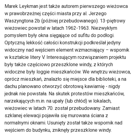
Marek Leykman jest także autorem pierwszego wieżowca
w prawobrzeżnej części miasta przy al. Jerzego
Waszyngtona 2b (później przebudowanego). 13-piętrowy
wieżowiec powstał w latach 1962-1963. Niezwykłym
pomysłem były okna sięgające od sufitu do podłogi.
Optyczną lekkość całości konstrukcji podkreślał jedyny
widoczny nad wejściem element wzmacniający – wspornik
w kształcie litery V. Interesującym rozwiązaniem projektu
były także częściowo przeszklone windy, z których
widoczne były loggie mieszkańców. We wnętrzu wieżowca,
oprócz mieszkań, znalazło się miejsce dla biblioteki, a na
dachu planowano otworzyć obrotową kawiarnię - nigdy
jednak nie powstała. Na skutek protestów mieszkańców,
narzekających m.in. na upały (lub chłód) w lokalach,
wieżowiec w latach 70. został przebudowany. Zamiast
szklanej elewacji pojawiła się murowana ściana z
normalnymi oknami. Usunięty został także wspornik nad
wejściem do budynku, zniknęły przeszklone windy.