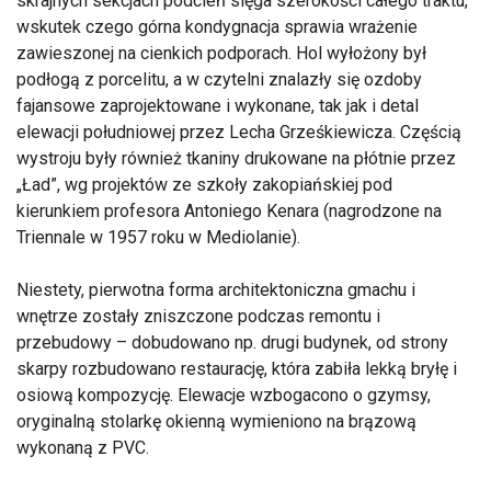
skrajnych sekcjach podcień sięga szerokości całego traktu,
wskutek czego górna kondygnacja sprawia wrażenie
zawieszonej na cienkich podporach. Hol wyłożony był
podłogą z porcelitu, a w czytelni znalazły się ozdoby
fajansowe zaprojektowane i wykonane, tak jak i detal
elewacji południowej przez Lecha Grześkiewicza. Częścią
wystroju były również tkaniny drukowane na płótnie przez
„Ład”, wg projektów ze szkoły zakopiańskiej pod
kierunkiem profesora Antoniego Kenara (nagrodzone na
Triennale w 1957 roku w Mediolanie).
Niestety, pierwotna forma architektoniczna gmachu i
wnętrze zostały zniszczone podczas remontu i
przebudowy – dobudowano np. drugi budynek, od strony
skarpy rozbudowano restaurację, która zabiła lekką bryłę i
osiową kompozycję. Elewacje wzbogacono o gzymsy,
oryginalną stolarkę okienną wymieniono na brązową
wykonaną z PVC.