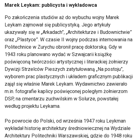
Marek Leykam: publicysta i wykładowca
Po zakończenia studiów aż do wybuchu wojny Marek
Leykam zajmował się publicystyką. Jego artykuły
ukazywały się w „Arkadach”, „Architekturze i Budownictwie”
oraz „Plastyce”. W czasie II wojny podczas internowania na
Politechnice w Zurychu obronił pracę doktorską. Gdy w
1943 roku planowano wydać w Szwajcarii książkę
poświęconą twórczości artystycznej i literackiej żołnierzy
Dywizji Strzelców Pieszych zatytułowaną „Na postoju”,
wyborem prac plastycznych i układem graficznym publikacji
zajął się właśnie Marek Leykam. Wydawnictwo zawierało
m.in. fotografie kaplicy poświęconej poległym żołnierzom
DSP, na cmentarzu zuchwilskim w Solurze, powstałej
według projektu Leykama.
Po powrocie do Polski, od września 1947 roku Leykman
wykładał historię architektury średniowiecznej na Wydziale
Architektury Politechniki Warszawskiej, gdzie do 1948 roku