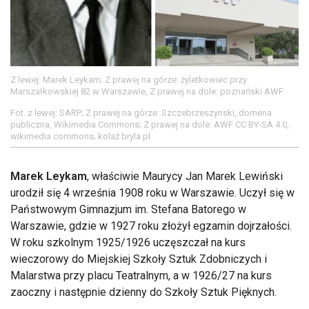
Z lewej: Marek Leykam; Z prawej na górze: żyletkowiec przy
Marszałkowskiej 82 w Warszawie, Z prawej na dole: poznański AWF
Fot. z lewej: SARP; Z prawej na górze: Szczebrzeszynski, domena
publiczna, Wikimedia Commons; Z prawej na dole: AWF CC BY-SA 4.0,
wikimedia commons; kolaż bryla.pl
Marek Leykam
, właściwie Maurycy Jan Marek Lewiński
urodził się 4 września 1908 roku w Warszawie. Uczył się w
Państwowym Gimnazjum im. Stefana Batorego w
Warszawie, gdzie w 1927 roku złożył egzamin dojrzałości.
W roku szkolnym 1925/1926 uczęszczał na kurs
wieczorowy do Miejskiej Szkoły Sztuk Zdobniczych i
Malarstwa przy placu Teatralnym, a w 1926/27 na kurs
zaoczny i następnie dzienny do Szkoły Sztuk Pięknych.