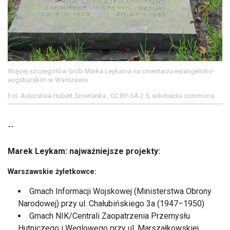
Więcej szczegółów Grób Marka Leykama na cmentarzu ewangelicko-
augsburskim w Warszawie
Fot. Autorstwa Hubert Śmietanka , CC BY-SA 2.5, wikimedia commons
--
Marek Leykam: najważniejsze projekty:
Warszawskie żyletkowce:
Gmach Informacji Wojskowej (Ministerstwa Obrony
Narodowej) przy ul. Chałubińskiego 3a (1947–1950)
Gmach NIK/Centrali Zaopatrzenia Przemysłu
Hutniczego i Węglowego przy ul. Marszałkowskiej