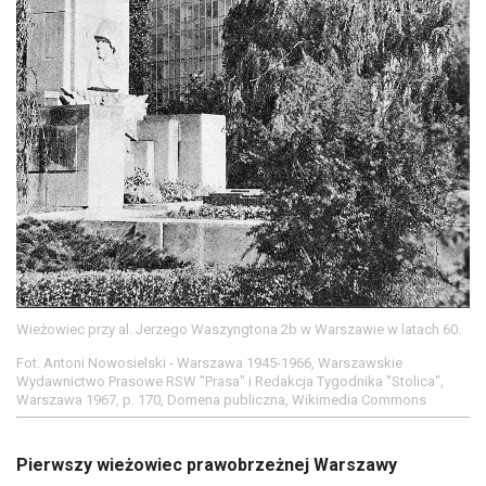
Wieżowiec przy al. Jerzego Waszyngtona 2b w Warszawie w latach 60.
Fot. Antoni Nowosielski - Warszawa 1945-1966, Warszawskie
Wydawnictwo Prasowe RSW "Prasa" i Redakcja Tygodnika "Stolica",
Warszawa 1967, p. 170, Domena publiczna, Wikimedia Commons
Pierwszy wieżowiec prawobrzeżnej Warszawy