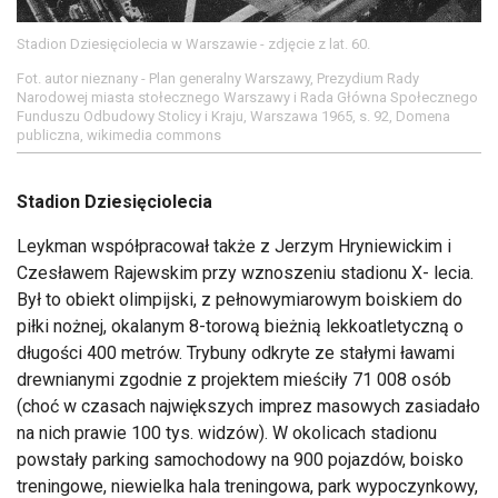
Stadion Dziesięciolecia w Warszawie - zdjęcie z lat. 60.
Fot. autor nieznany - Plan generalny Warszawy, Prezydium Rady
Narodowej miasta stołecznego Warszawy i Rada Główna Społecznego
Funduszu Odbudowy Stolicy i Kraju, Warszawa 1965, s. 92, Domena
publiczna, wikimedia commons
Stadion Dziesięciolecia
Leykman współpracował także z Jerzym Hryniewickim i
Czesławem Rajewskim przy wznoszeniu stadionu X- lecia.
Był to obiekt olimpijski, z pełnowymiarowym boiskiem do
piłki nożnej, okalanym 8-torową bieżnią lekkoatletyczną o
długości 400 metrów. Trybuny odkryte ze stałymi ławami
drewnianymi zgodnie z projektem mieściły 71 008 osób
(choć w czasach największych imprez masowych zasiadało
na nich prawie 100 tys. widzów). W okolicach stadionu
powstały parking samochodowy na 900 pojazdów, boisko
treningowe, niewielka hala treningowa, park wypoczynkowy,