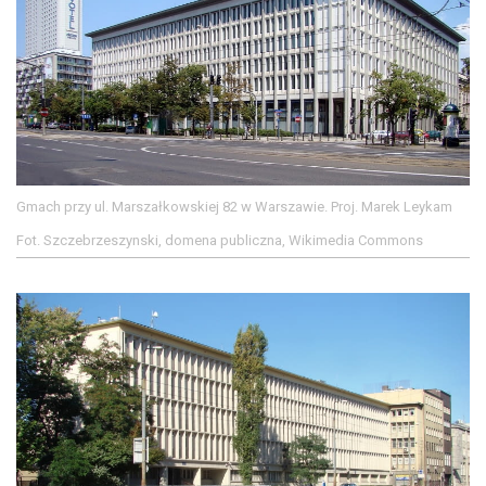
Gmach przy ul. Marszałkowskiej 82 w Warszawie. Proj. Marek Leykam
Fot. Szczebrzeszynski, domena publiczna, Wikimedia Commons