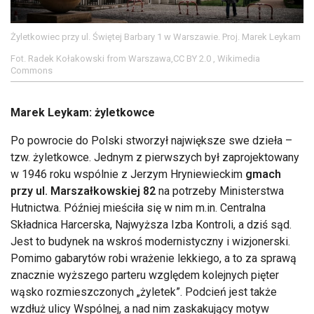
Żyletkowiec przy ul. Świętej Barbary 1 w Warszawie. Proj. Marek Leykam
Fot. Radek Kołakowski from Warszawa,CC BY 2.0 , Wikimedia
Commons
Marek Leykam: żyletkowce
Po powrocie do Polski stworzył największe swe dzieła –
tzw. żyletkowce. Jednym z pierwszych był zaprojektowany
w 1946 roku wspólnie z Jerzym Hryniewieckim
gmach
przy ul. Marszałkowskiej 82
na potrzeby Ministerstwa
Hutnictwa. Później mieściła się w nim m.in. Centralna
Składnica Harcerska, Najwyższa Izba Kontroli, a dziś sąd.
Jest to budynek na wskroś modernistyczny i wizjonerski.
Pomimo gabarytów robi wrażenie lekkiego, a to za sprawą
znacznie wyższego parteru względem kolejnych pięter
wąsko rozmieszczonych „żyletek”. Podcień jest także
wzdłuż ulicy Wspólnej, a nad nim zaskakujący motyw