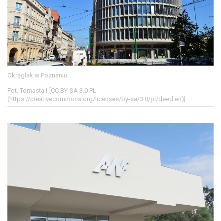
Okrąglak w Poznaniu
Fot. Tomasta1 [CC BY-SA 3.0 PL
(https://creativecommons.org/licenses/by-sa/3.0/pl/deed.en)]