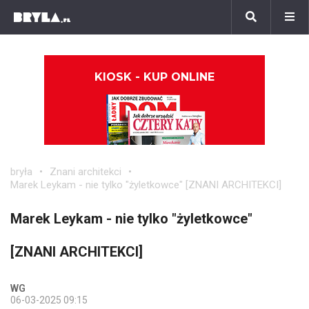
KIOSK - KUP ONLINE
bryła
Znani architekci
Marek Leykam - nie tylko "żyletkowce" [ZNANI ARCHITEKCI]
Marek Leykam - nie tylko "żyletkowce"
[ZNANI ARCHITEKCI]
WG
06-03-2025 09:15