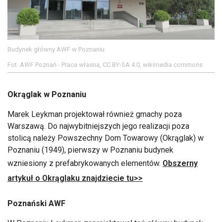
Budynek główny AWF w Poznaniu
Fot. AWF Poznań - Praca własna, CC BY-SA 4.0, wikimedia commons
Okrąglak w Poznaniu
Marek Leykman projektował również gmachy poza
Warszawą. Do najwybitniejszych jego realizacji poza
stolicą należy Powszechny Dom Towarowy (Okrąglak) w
Poznaniu (1949), pierwszy w Poznaniu budynek
wzniesiony z prefabrykowanych elementów.
Obszerny
artykuł o Okrąglaku znajdziecie tu>>
Poznański AWF