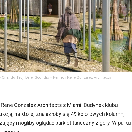
Orlando. Proj. Diller Scofidio + Renfro i Rene Gonzalez Architects
rmą Rene Gonzalez Architects z Miami. Budynek klubu
kcją, na której znalazłoby się 49 kolorowych kolumn,
zający mogliby oglądać parkiet taneczny z góry. W parku
 cyprysy.