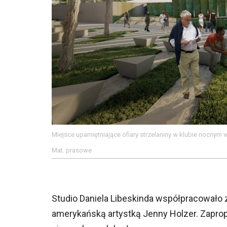
Miejsce upamiętniające ofiary strzelaniny w klubie nocnym 
Mat. prasowe
Studio Daniela Libeskinda współpracowało z
amerykańską artystką Jenny Holzer. Zapr