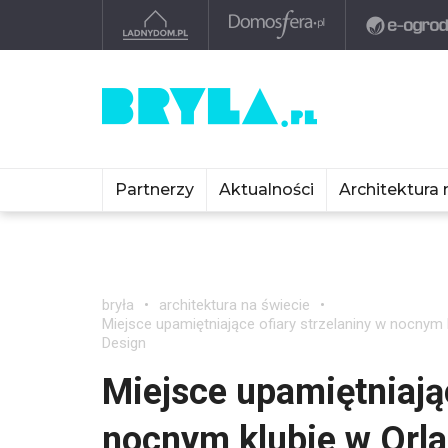
Partnerzy
Aktualności
Architektura 
bryła
architektura na świecie
Miejsce upamiętniające ofiary strzelaniny w nocnym 
Design
Miejsce upamiętniając
nocnym klubie w Orla