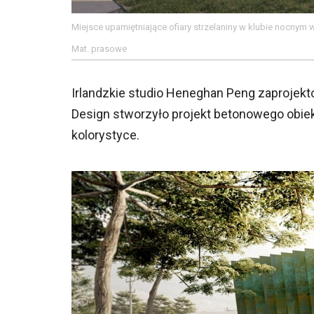
Miejsce upamiętniające ofiary strzelaniny w klubie nocnym 
Mat. prasowe
Irlandzkie studio Heneghan Peng zaprojekt
Design stworzyło projekt betonowego obiekt
kolorystyce.