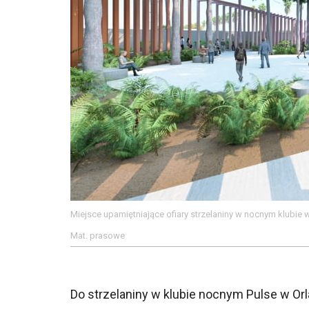
Miejsce upamiętniające ofiary strzelaniny w nocnym klubie w
Mat. prasowe
Do strzelaniny w klubie nocnym Pulse w Orl