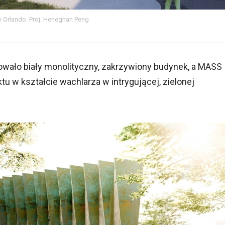
w Orlando. Proj. Heneghan Peng
owało biały monolityczny, zakrzywiony budynek, a MASS
u w kształcie wachlarza w intrygującej, zielonej