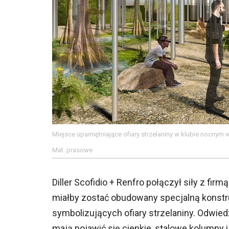
Miejsce upamiętniające ofiary strzelaniny w klubie nocnym w 
Mat. prasowe
Diller Scofidio + Renfro połączył siły z fi
miałby zostać obudowany specjalną konstru
symbolizujących ofiary strzelaniny. Odwied
mają pojawić się cienkie, stalowe kolumny i