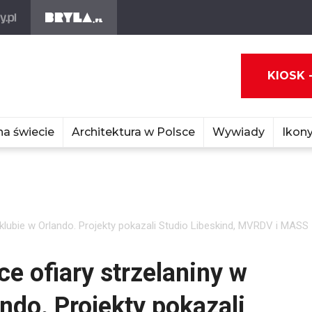
KIOSK 
na świecie
Architektura w Polsce
Wywiady
Ikony
klubie w Orlando. Projekty pokazali Studio Libeskind, MVRDV i MASS
e ofiary strzelaniny w
ndo. Projekty pokazali