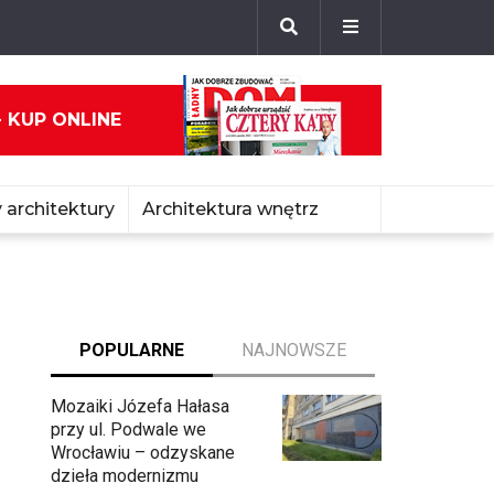
- KUP ONLINE
 architektury
Architektura wnętrz
POPULARNE
NAJNOWSZE
Mozaiki Józefa Hałasa
przy ul. Podwale we
Wrocławiu – odzyskane
dzieła modernizmu