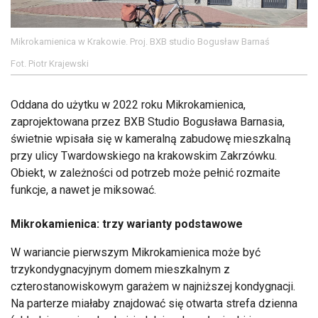
Mikrokamienica w Krakowie. Proj. BXB studio Bogusław Barnaś
Fot. Piotr Krajewski
Oddana do użytku w 2022 roku Mikrokamienica,
zaprojektowana przez BXB Studio Bogusława Barnasia,
świetnie wpisała się w kameralną zabudowę mieszkalną
przy ulicy Twardowskiego na krakowskim Zakrzówku.
Obiekt, w zależności od potrzeb może pełnić rozmaite
funkcje, a nawet je miksować.
Mikrokamienica: trzy warianty podstawowe
W wariancie pierwszym Mikrokamienica może być
trzykondygnacyjnym domem mieszkalnym z
czterostanowiskowym garażem w najniższej kondygnacji.
Na parterze miałaby znajdować się otwarta strefa dzienna