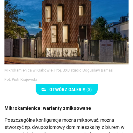
Mikrokamienica w Krakowie. Proj. BXB studio Bogusław Barnaś
Fot. Piotr Krajewski
OTWÓRZ GALERIĘ
(3)
Mikrokamienica: warianty zmiksowane
Poszczególne konfiguracje można miksować: można
stworzyć np. dwupoziomowy dom mieszkalny z biurem w