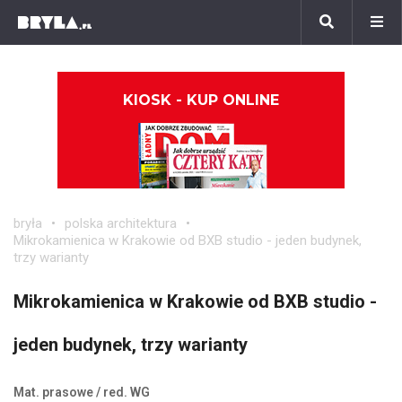
KIOSK - KUP ONLINE
bryła
polska architektura
Mikrokamienica w Krakowie od BXB studio - jeden budynek,
trzy warianty
Mikrokamienica w Krakowie od BXB studio -
jeden budynek, trzy warianty
Mat. prasowe / red. WG