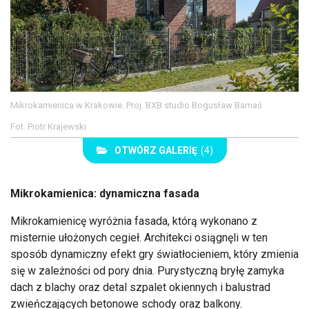
Mikrokamienica w Krakowie. Proj. BXB studio Bogusław Barnaś
Fot. Piotr Krajewski
OTWÓRZ GALERIĘ
(4)
Mikrokamienica: dynamiczna fasada
Mikrokamienicę wyróżnia fasada, którą wykonano z
misternie ułożonych cegieł. Architekci osiągnęli w ten
sposób dynamiczny efekt gry światłocieniem, który zmienia
się w zależności od pory dnia. Purystyczną bryłę zamyka
dach z blachy oraz detal szpalet okiennych i balustrad
zwieńczających betonowe schody oraz balkony.