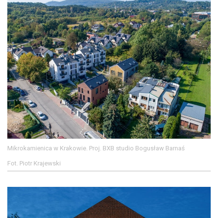
Mikrokamienica w Krakowie. Proj. BXB studio Bogusław Barnaś
Fot. Piotr Krajewski