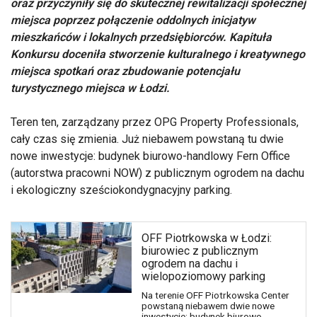
oraz przyczyniły się do skutecznej rewitalizacji społecznej
miejsca poprzez połączenie oddolnych inicjatyw
mieszkańców i lokalnych przedsiębiorców. Kapituła
Konkursu doceniła stworzenie kulturalnego i kreatywnego
miejsca spotkań oraz zbudowanie potencjału
turystycznego miejsca w Łodzi.
Teren ten, zarządzany przez OPG Property Professionals,
cały czas się zmienia. Już niebawem powstaną tu dwie
nowe inwestycje: budynek biurowo-handlowy Fern Office
(autorstwa pracowni NOW) z publicznym ogrodem na dachu
i ekologiczny sześciokondygnacyjny parking.
OFF Piotrkowska w Łodzi:
biurowiec z publicznym
ogrodem na dachu i
wielopoziomowy parking
Na terenie OFF Piotrkowska Center
powstaną niebawem dwie nowe
inwestycje: budynek biurowo-