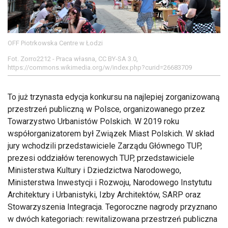
OFF Piotrkowska Centre w Łodzi
Fot. Zorro2212 - Praca własna, CC BY-SA 3.0,
https://commons.wikimedia.org/w/index.php?curid=26683709
To już trzynasta edycja konkursu na najlepiej zorganizowaną
przestrzeń publiczną w Polsce, organizowanego przez
Towarzystwo Urbanistów Polskich. W 2019 roku
współorganizatorem był Związek Miast Polskich. W skład
jury wchodzili przedstawiciele Zarządu Głównego TUP,
prezesi oddziałów terenowych TUP, przedstawiciele
Ministerstwa Kultury i Dziedzictwa Narodowego,
Ministerstwa Inwestycji i Rozwoju, Narodowego Instytutu
Architektury i Urbanistyki, Izby Architektów, SARP oraz
Stowarzyszenia Integracja. Tegoroczne nagrody przyznano
w dwóch kategoriach: rewitalizowana przestrzeń publiczna