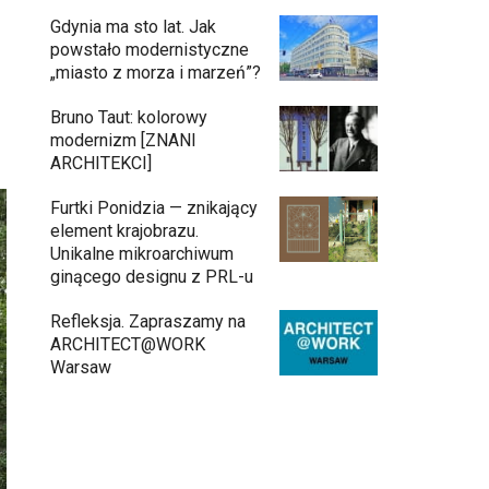
Gdynia ma sto lat. Jak
powstało modernistyczne
„miasto z morza i marzeń”?
Bruno Taut: kolorowy
modernizm [ZNANI
ARCHITEKCI]
Furtki Ponidzia — znikający
element krajobrazu.
Unikalne mikroarchiwum
ginącego designu z PRL-u
Refleksja. Zapraszamy na
ARCHITECT@WORK
Warsaw
Architekci zmierzą się z ikoną Warszawy.
Teatr Wielki – Opera Narodowa ogłasza
konkurs na modernizację wnętrz