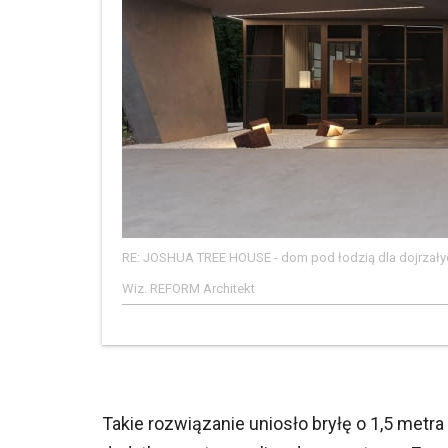
RE: JOSHUA TREE HOUSE - dom pod łodzią dla dojrzałyc
Wiz. REFORM Architekt
Takie rozwiązanie uniosło bryłę o 1,5 metra