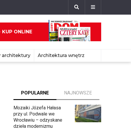
- KUP ONLINE
 architektury
Architektura wnętrz
POPULARNE
NAJNOWSZE
Mozaiki Józefa Hałasa
przy ul. Podwale we
Wrocławiu – odzyskane
dzieła modernizmu