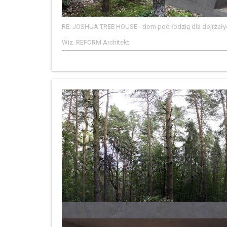
RE: JOSHUA TREE HOUSE - dom pod łodzią dla dojrzałyc
Wiz. REFORM Architekt