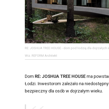
RE: JOSHUA TREE HOUSE - dom pod łodzią dla dojrzałych i
Wiz. REFORM Architekt
Dom
RE: JOSHUA TREE HOUSE
ma powstać 
Łodzi. Inwestorom zależało na niedostępn
bezpieczny dla osób w dojrzałym wieku.