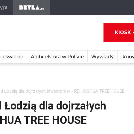
KIOSK 
na świecie
Architektura w Polsce
Wywiady
Ikony
 Łodzią dla dojrzałych inwestorów - RE: JOSHUA TREE HOUSE
Łodzią dla dojrzałych
OSHUA TREE HOUSE