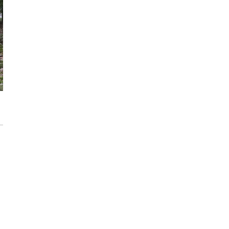
Max Berg - nie tylko Hala Stulecia.
Zrealizowane projekty i śmiałe wizje
[ZNANI ARCHITEKCI]
Gdynia oczami "Kacha". Wystawa
Kazimierza Ostrowskiego w Muzeum
Miasta Gdyni
Inwestycja Cystersów 19 w Krakowie
gotowa. Nowoczesna architektura i 182
lokale na Grzegórzkach
Trasa Kaszubska zmienia komunikację
regionu. Droga ekspresowa S6 to jedna z
najważniejszych inwestycji
infrastrukturalnych Pomorza