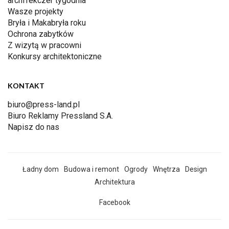
archiTekczer tygodnia
Wasze projekty
Bryła i Makabryła roku
Ochrona zabytków
Z wizytą w pracowni
Konkursy architektoniczne
KONTAKT
biuro@press-land.pl
Biuro Reklamy Pressland S.A.
Napisz do nas
Ładny dom
Budowa i remont
Ogrody
Wnętrza
Design
Architektura
Facebook