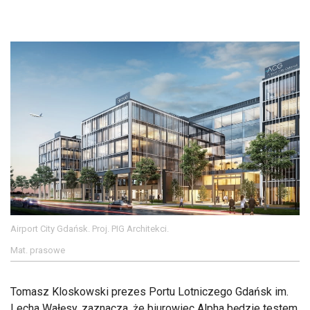
Airport City Gdańsk. Proj. PIG Architekci.
Mat. prasowe
Tomasz Kloskowski prezes Portu Lotniczego Gdańsk im.
Lecha Wałęsy, zaznacza, że biurowiec Alpha będzie testem