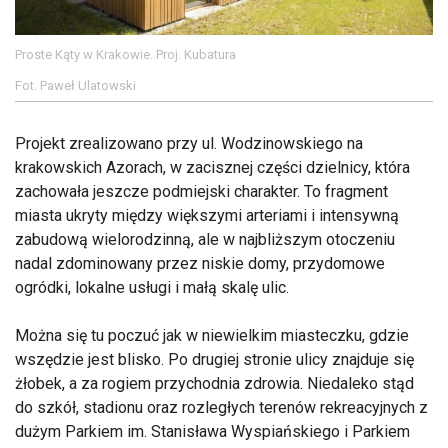
Proste Kąty w Krakowie. Proj. Kubatura
Fot. Paweł Ulatowski
Projekt zrealizowano przy ul. Wodzinowskiego na
krakowskich Azorach, w zacisznej części dzielnicy, która
zachowała jeszcze podmiejski charakter. To fragment
miasta ukryty między większymi arteriami i intensywną
zabudową wielorodzinną, ale w najbliższym otoczeniu
nadal zdominowany przez niskie domy, przydomowe
ogródki, lokalne usługi i małą skalę ulic.
Można się tu poczuć jak w niewielkim miasteczku, gdzie
wszędzie jest blisko. Po drugiej stronie ulicy znajduje się
żłobek, a za rogiem przychodnia zdrowia. Niedaleko stąd
do szkół, stadionu oraz rozległych terenów rekreacyjnych z
dużym Parkiem im. Stanisława Wyspiańskiego i Parkiem