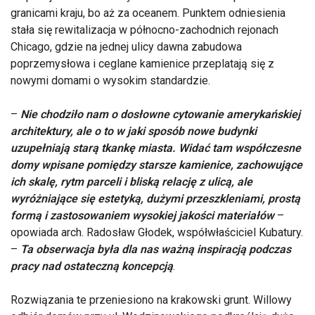
granicami kraju, bo aż za oceanem. Punktem odniesienia
stała się rewitalizacja w północno-zachodnich rejonach
Chicago, gdzie na jednej ulicy dawna zabudowa
poprzemysłowa i ceglane kamienice przeplatają się z
nowymi domami o wysokim standardzie.
–
Nie chodziło nam o dosłowne cytowanie amerykańskiej
architektury, ale o to w jaki sposób nowe budynki
uzupełniają starą tkankę miasta. Widać tam współczesne
domy wpisane pomiędzy starsze kamienice, zachowujące
ich skalę, rytm parceli i bliską relację z ulicą, ale
wyróżniające się estetyką, dużymi przeszkleniami, prostą
formą i zastosowaniem wysokiej jakości materiałów
–
opowiada arch. Radosław Głodek, współwłaściciel Kubatury.
–
Ta obserwacja była dla nas ważną inspiracją podczas
pracy nad ostateczną koncepcją
.
Rozwiązania te przeniesiono na krakowski grunt. Willowy