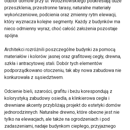
odbiór domów przy ul. Wodzinowskiego podkreślają duże
przeszklenia, przestronne tarasy, naturalne materiały
wykończeniowe, podcienia oraz zmienny rytm elewacji,
który wyznacza kolejne segmenty. Każdy z budynków ma
nieco odmienny wyraz, choć całość założenia pozostaje
spójna.
Architekci rozróżnili poszczególne budynki za pomocą
materiałów i kolorów: jasnej oraz grafitowej cegły, drewna,
szkła i antracytowej stali. Dobór tych elementów
podporządkowano otoczeniu, tak aby nowa zabudowa nie
konkurowała z sąsiedztwem.
Odcienie bieli, szarości, grafitu i beżu korespondują z
kolorystyką zabudowy osiedla, a klinkierowa cegła i
drewniane akcenty przybliżają projekt do estetyki domów
jednorodzinnych. Naturalne drewno, które obecne jest nie
tylko na elewacjach, ale także na ogrodzeniach i pod
zadaszeniami, nadaje budynkom ciepłego, przyjaznego