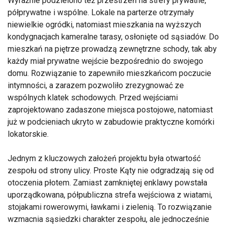
Wyraźnie podzielono też przestrzeń na strefy prywatne,
półprywatne i wspólne. Lokale na parterze otrzymały
niewielkie ogródki, natomiast mieszkania na wyższych
kondygnacjach kameralne tarasy, osłonięte od sąsiadów. Do
mieszkań na piętrze prowadzą zewnętrzne schody, tak aby
każdy miał prywatne wejście bezpośrednio do swojego
domu. Rozwiązanie to zapewniło mieszkańcom poczucie
intymności, a zarazem pozwoliło zrezygnować ze
wspólnych klatek schodowych. Przed wejściami
zaprojektowano zadaszone miejsca postojowe, natomiast
już w podcieniach ukryto w zabudowie praktyczne komórki
lokatorskie.
Jednym z kluczowych założeń projektu była otwartość
zespołu od strony ulicy. Proste Kąty nie odgradzają się od
otoczenia płotem. Zamiast zamkniętej enklawy powstała
uporządkowana, półpubliczna strefa wejściowa z wiatami,
stojakami rowerowymi, ławkami i zielenią. To rozwiązanie
wzmacnia sąsiedzki charakter zespołu, ale jednocześnie