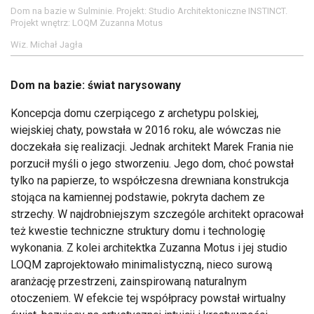
Dom na bazie w Sulminie. Projekt: Studio Architektoniczne INSTINCT.
Projekt wnętrz: LOQM Zuzanna Motus
Wiz. Michał Jagła
Dom na bazie: świat narysowany
Koncepcja domu czerpiącego z archetypu polskiej,
wiejskiej chaty, powstała w 2016 roku, ale wówczas nie
doczekała się realizacji. Jednak architekt Marek Frania nie
porzucił myśli o jego stworzeniu. Jego dom, choć powstał
tylko na papierze, to współczesna drewniana konstrukcja
stojąca na kamiennej podstawie, pokryta dachem ze
strzechy. W najdrobniejszym szczególe architekt opracował
też kwestie techniczne struktury domu i technologię
wykonania. Z kolei architektka Zuzanna Motus i jej studio
LOQM zaprojektowało minimalistyczną, nieco surową
aranżację przestrzeni, zainspirowaną naturalnym
otoczeniem. W efekcie tej współpracy powstał wirtualny