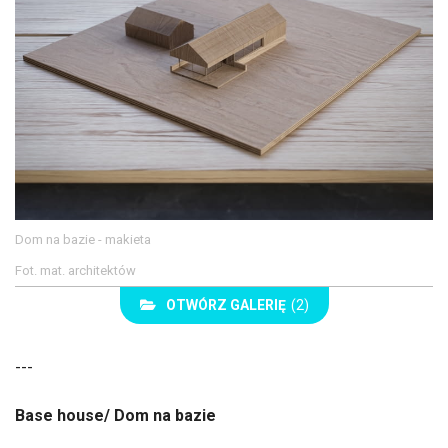
Dom na bazie - makieta
Fot. mat. architektów
OTWÓRZ GALERIĘ
(2)
---
Base house/ Dom na bazie