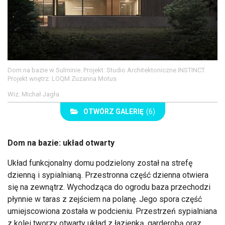
Dom na bazie w Sulminie. Projekt: Studio Architektoniczne INSTINCT.
Projekt wnętrz: LOQM Zuzanna Motus
Wiz. Michał Jagła
OTWÓRZ GALERIĘ
(6)
Dom na bazie: układ otwarty
Układ funkcjonalny domu podzielony został na strefę
dzienną i sypialnianą. Przestronna część dzienna otwiera
się na zewnątrz. Wychodząca do ogrodu baza przechodzi
płynnie w taras z zejściem na polanę. Jego spora część
umiejscowiona została w podcieniu. Przestrzeń sypialniana
z kolei tworzy otwarty układ z łazienką, garderobą oraz