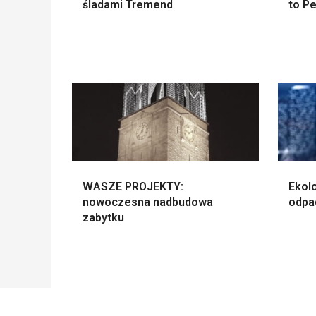
śladami Tremend
to P
WASZE PROJEKTY:
Ekol
nowoczesna nadbudowa
odpa
zabytku