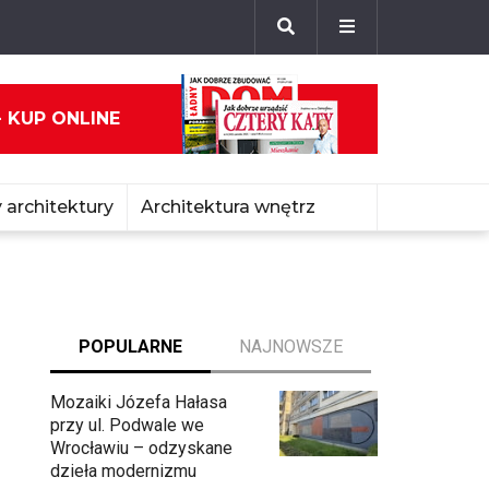
- KUP ONLINE
 architektury
Architektura wnętrz
POPULARNE
NAJNOWSZE
Mozaiki Józefa Hałasa
przy ul. Podwale we
Wrocławiu – odzyskane
dzieła modernizmu