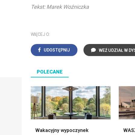
Tekst: Marek Woźniczka
WIĘCEJ O:
UDOSTĘPNIJ
WEŹ UDZIAŁ W DY
POLECANE
Wakacyjny wypoczynek
WASZ