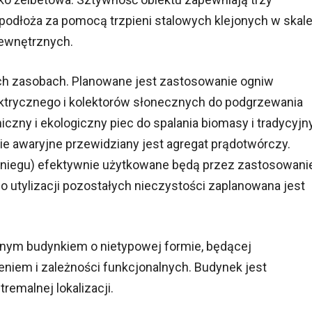
odłoża za pomocą trzpieni stalowych klejonych w skale
zewnętrznych.
ych zasobach. Planowane jest zastosowanie ogniw
ektrycznego i kolektorów słonecznych do podgrzewania
zny i ekologiczny piec do spalania biomasy i tradycyjn
e awaryjne przewidziany jest agregat prądotwórczy.
śniegu) efektywnie użytkowane będą przez zastosowani
Do utylizacji pozostałych nieczystości zaplanowana jest
nym budynkiem o nietypowej formie, będącej
eniem i zależności funkcjonalnych. Budynek jest
emalnej lokalizacji.