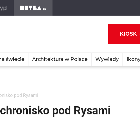
KIOSK 
na świecie
Architektura w Polsce
Wywiady
Ikony
nisko pod Rysami
hronisko pod Rysami