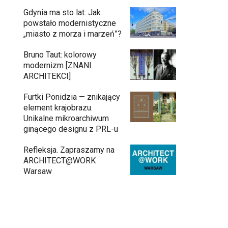
Gdynia ma sto lat. Jak
powstało modernistyczne
„miasto z morza i marzeń”?
Bruno Taut: kolorowy
modernizm [ZNANI
ARCHITEKCI]
Furtki Ponidzia — znikający
element krajobrazu.
Unikalne mikroarchiwum
ginącego designu z PRL-u
Refleksja. Zapraszamy na
ARCHITECT@WORK
Warsaw
Gdynia oczami "Kacha". Wystawa
11:26
Kazimierza Ostrowskiego w
Muzeum Miasta Gdyni