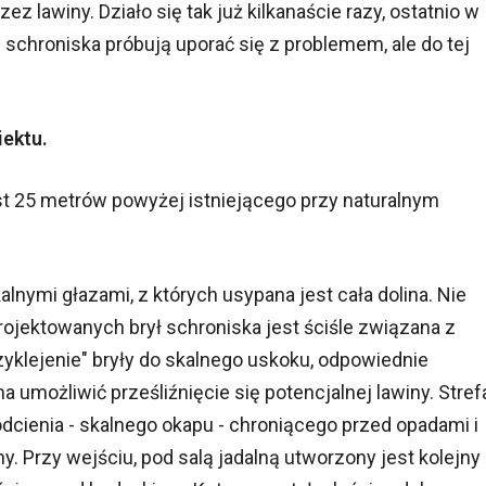
 lawiny. Działo się tak już kilkanaście razy, ostatnio w
 schroniska próbują uporać się z problemem, ale do tej
iektu.
t 25 metrów powyżej istniejącego przy naturalnym
nymi głazami, z których usypana jest cała dolina. Nie
 projektowanych brył schroniska jest ściśle związana z
yklejenie" bryły do skalnego uskoku, odpowiednie
 umożliwić prześliźnięcie się potencjalnej lawiny. Stref
cienia - skalnego okapu - chroniącego przed opadami i
y. Przy wejściu, pod salą jadalną utworzony jest kolejny