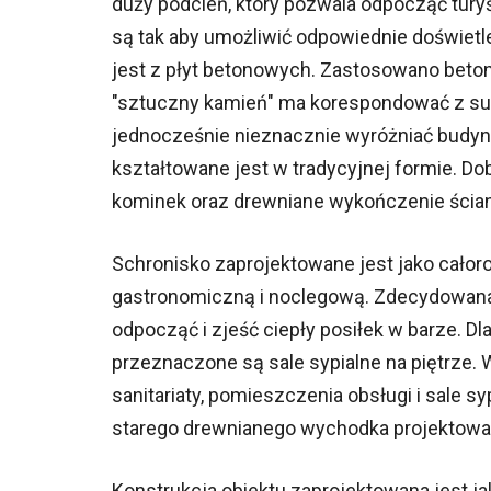
duży podcień, który pozwala odpocząć tury
są tak aby umożliwić odpowiednie doświetl
jest z płyt betonowych. Zastosowano beton
"sztuczny kamień" ma korespondować z sur
jednocześnie nieznacznie wyróżniać budyn
kształtowane jest w tradycyjnej formie. Do
kominek oraz drewniane wykończenie ścia
Schronisko zaprojektowane jest jako całor
gastronomiczną i noclegową. Zdecydowana 
odpocząć i zjeść ciepły posiłek w barze. 
przeznaczone są sale sypialne na piętrze. 
sanitariaty, pomieszczenia obsługi i sale s
starego drewnianego wychodka projektowan
Konstrukcja obiektu zaprojektowana jest j