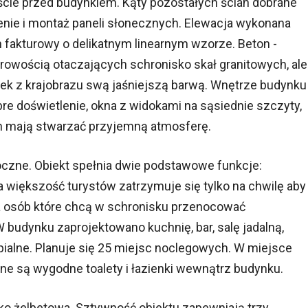
ście przed budynkiem. Kąty pozostałych ścian dobrane
enie i montaż paneli słonecznych. Elewacja wykonana
 fakturowy o delikatnym linearnym wzorze. Beton -
owością otaczających schronisko skał granitowych, ale
ek z krajobrazu swą jaśniejszą barwą. Wnętrze budynku
bre doświetlenie, okna z widokami na sąsiednie szczyty,
n mają stwarzać przyjemną atmosferę.
oczne. Obiekt spełnia dwie podstawowe funkcje:
większość turystów zatrzymuje się tylko na chwilę aby
Dla osób które chcą w schronisku przenocować
W budynku zaprojektowano kuchnię, bar, salę jadalną,
ypialne. Planuje się 25 miejsc noclegowych. W miejsce
e są wygodne toalety i łazienki wewnątrz budynku.
ako żelbetowa. Sztywność obiektu zapewniają trzy