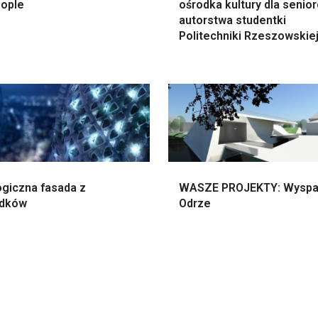
eople
ośrodka kultury dla senio
autorstwa studentki
Politechniki Rzeszowskie
ogiczna fasada z
WASZE PROJEKTY: Wyspa
dków
Odrze