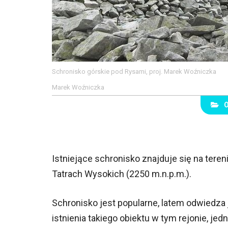
Schronisko górskie pod Rysami, proj. Marek Woźniczka
Marek Woźniczka
Istniejące schronisko znajduje się na tere
Tatrach Wysokich (2250 m.n.p.m.).
Schronisko jest popularne, latem odwiedza 
istnienia takiego obiektu w tym rejonie, 