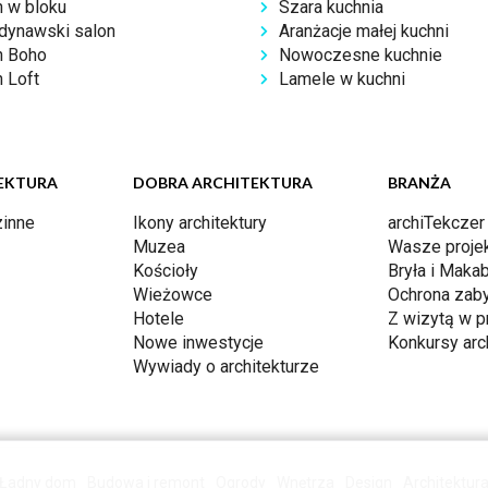
n w bloku
Szara kuchnia
dynawski salon
Aranżacje małej kuchni
n Boho
Nowoczesne kuchnie
 Loft
Lamele w kuchni
EKTURA
DOBRA ARCHITEKTURA
BRANŻA
inne
Ikony architektury
archiTekczer
Muzea
Wasze proje
Kościoły
Bryła i Makab
Wieżowce
Ochrona zab
Hotele
Z wizytą w p
Nowe inwestycje
Konkursy arc
Wywiady o architekturze
Ładny dom
Budowa i remont
Ogrody
Wnętrza
Design
Architektur