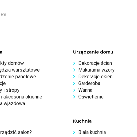
sem
a
Urządzanie domu
ekty domów
Dekoracje ścian
ędzia warsztatowe
Makarama wzory
dzenie panelowe
Dekoracje okien
cje
Garderoba
 i stropy
Wanna
i akcesoria okienne
Oświetlenie
a wjazdowa
Kuchnia
urządzić salon?
Biała kuchnia