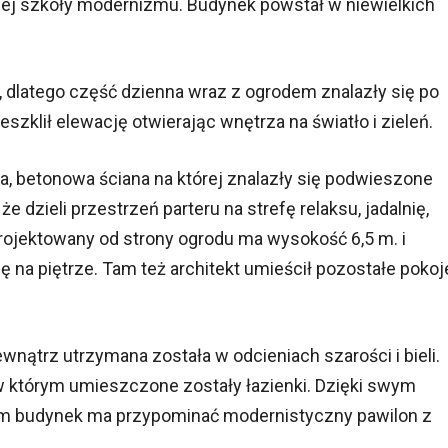
kiej szkoły modernizmu. Budynek powstał w niewielkich
ą, dlatego część dzienna wraz z ogrodem znalazły się po
eszklił elewację otwierając wnętrza na światło i zieleń.
a, betonowa ściana na której znalazły się podwieszone
e dzieli przestrzeń parteru na strefę relaksu, jadalnię,
projektowany od strony ogrodu ma wysokość 6,5 m. i
ę na piętrze. Tam też architekt umieścił pozostałe pokoj
nątrz utrzymana została w odcieniach szarości i bieli.
w którym umieszczone zostały łazienki. Dzięki swym
om budynek ma przypominać modernistyczny pawilon z