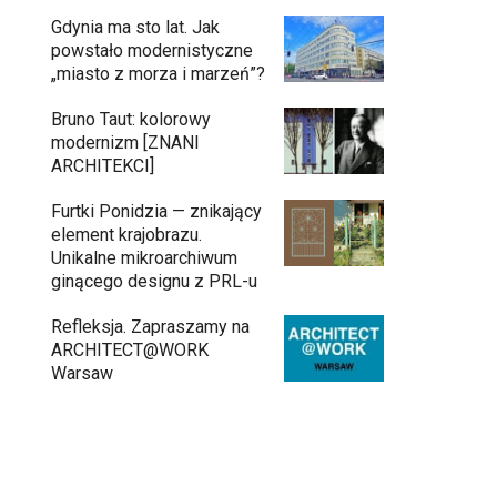
Gdynia ma sto lat. Jak
powstało modernistyczne
„miasto z morza i marzeń”?
Bruno Taut: kolorowy
modernizm [ZNANI
ARCHITEKCI]
Furtki Ponidzia — znikający
element krajobrazu.
Unikalne mikroarchiwum
ginącego designu z PRL-u
Refleksja. Zapraszamy na
ARCHITECT@WORK
Warsaw
Gdynia oczami "Kacha". Wystawa
Kazimierza Ostrowskiego w Muzeum
Miasta Gdyni