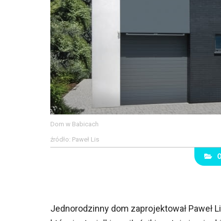
Dom w Babicach
źródło: Paweł Lis
Jednorodzinny dom zaprojektował Paweł Lis