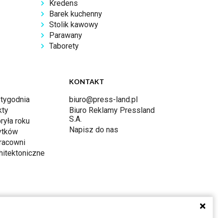
Kredens
Barek kuchenny
Stolik kawowy
Parawany
Taborety
KONTAKT
 tygodnia
biuro@press-land.pl
kty
Biuro Reklamy Pressland
S.A.
ryła roku
Napisz do nas
ytków
racowni
hitektoniczne
a