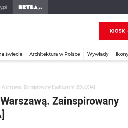
KIOSK 
na świecie
Architektura w Polsce
Wywiady
Ikony
Warszawą. Zainspirowany Bauhausem [ZDJĘCIA]
Warszawą. Zainspirowany
]