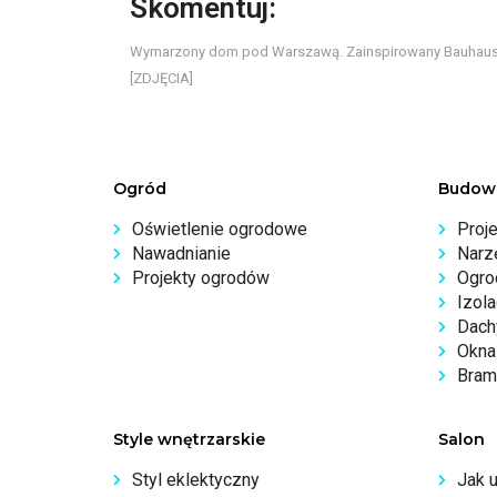
Skomentuj:
Wymarzony dom pod Warszawą. Zainspirowany Bauhau
[ZDJĘCIA]
Ogród
Budow
Oświetlenie ogrodowe
Proj
Nawadnianie
Narz
Projekty ogrodów
Ogro
Izola
Dachy
Okna 
Bram
Style wnętrzarskie
Salon
Styl eklektyczny
Jak 