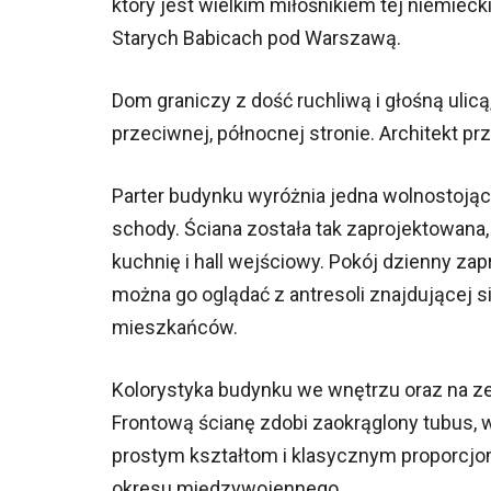
który jest wielkim miłośnikiem tej niemiec
Starych Babicach pod Warszawą.
Dom graniczy z dość ruchliwą i głośną ulic
przeciwnej, północnej stronie. Architekt prz
Parter budynku wyróżnia jedna wolnostojąc
schody. Ściana została tak zaprojektowana, ż
kuchnię i hall wejściowy. Pokój dzienny za
można go oglądać z antresoli znajdującej si
mieszkańców.
Kolorystyka budynku we wnętrzu oraz na zew
Frontową ścianę zdobi zaokrąglony tubus, 
prostym kształtom i klasycznym proporcj
okresu międzywojennego.