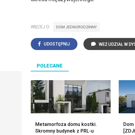
WIĘCEJ O:
DOM JEDNORODZINNY
UDOSTĘPNIJ
WEŹ UDZIAŁ W DY
POLECANE
Metamorfoza domu kostki.
Dom 
Skromny budynek z PRL-u
[ZDJ