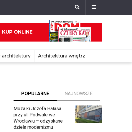
- KUP ONLINE
 architektury
Architektura wnętrz
POPULARNE
NAJNOWSZE
Mozaiki Józefa Hałasa
przy ul. Podwale we
Wrocławiu – odzyskane
dzieła modernizmu