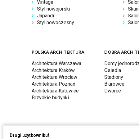
Vintage
Salo
Styl nowojorski
Skan
Japandi
Salo
Styl nowoczesny
Salon
POLSKA ARCHITEKTURA
DOBRA ARCHIT
Architektura Warszawa
Domy jednorodz
Architektura Kraków
Osiedla
Architektura Wrocław
Stadiony
Architektura Poznań
Biurowce
Architektura Katowice
Dworce
Brzydkie budynki
Drogi użytkowniku!