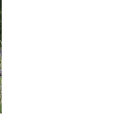
modernizację wnętrz
Max Berg - nie tylko Hala Stulecia.
08:52
Zrealizowane projekty i śmiałe wizje
[ZNANI ARCHITEKCI]
Gdynia oczami "Kacha". Wystawa
Kazimierza Ostrowskiego w Muzeum
Miasta Gdyni
Inwestycja Cystersów 19 w Krakowie
gotowa. Nowoczesna architektura i 182
lokale na Grzegórzkach
Trasa Kaszubska zmienia komunikację
regionu. Droga ekspresowa S6 to jedna z
najważniejszych inwestycji
infrastrukturalnych Pomorza