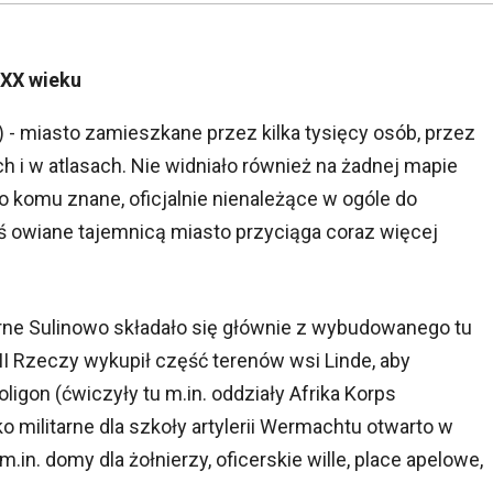
 XX wieku
- miasto zamieszkane przez kilka tysięcy osób, przez
ch i w atlasach. Nie widniało również na żadnej mapie
o komu znane, oficjalnie nienależące w ogóle do
ziś owiane tajemnicą miasto przyciąga coraz więcej
orne Sulinowo składało się głównie z wybudowanego tu
III Rzeczy wykupił część terenów wsi Linde, aby
gon (ćwiczyły tu m.in. oddziały Afrika Korps
militarne dla szkoły artylerii Wermachtu otwarto w
in. domy dla żołnierzy, oficerskie wille, place apelowe,