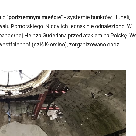
 o "
podziemnym mieście
" - systemie bunkrów i tuneli,
łu Pomorskiego. Nigdy ich jednak nie odnaleziono. W
 pancernej Heinza Guderiana przed atakiem na Polskę. W
Westfalenhof (dziś Kłomino), zorganizowano obóz