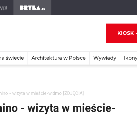
KIOSK 
na świecie
Architektura w Polsce
Wywiady
Ikony
mino - wizyta w mieście-widmo [ZDJĘCIA]
ino - wizyta w mieście-