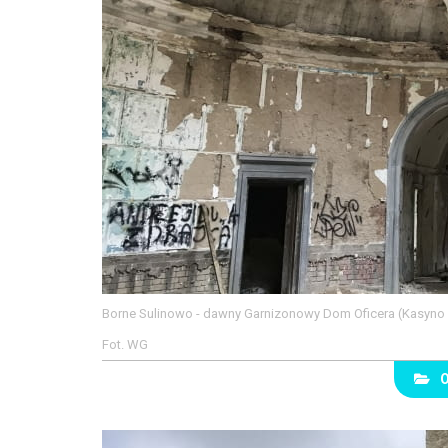
Borne Sulinowo - dawny Garnizonowy Dom Oficera (Kasyno 
Fot. WG