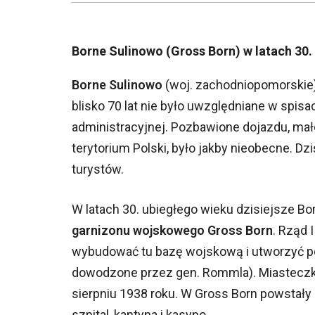
Borne Sulinowo (Gross Born) w latach 30.
Borne Sulinowo
(woj. zachodniopomorskie) 
blisko 70 lat nie było uwzględniane w spisa
administracyjnej. Pozbawione dojazdu, mał
terytorium Polski, było jakby nieobecne. D
turystów.
W latach 30. ubiegłego wieku dzisiejsze B
garnizonu wojskowego Gross Born
. Rząd 
wybudować tu bazę wojskową i utworzyć poli
dowodzone przez gen. Rommla). Miasteczko 
sierpniu 1938 roku. W Gross Born powstały m.
szpital, kantyna i kasyno.