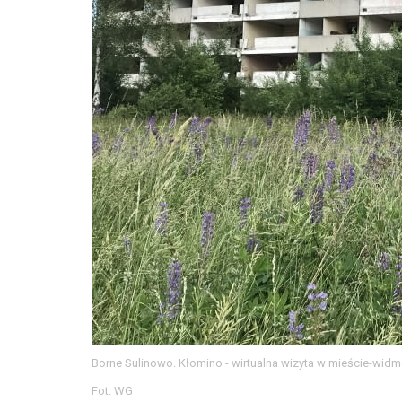
Borne Sulinowo. Kłomino - wirtualna wizyta w mieście-wid
Fot. WG