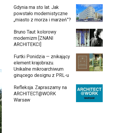
Gdynia ma sto lat. Jak
powstało modernistyczne
„miasto z morza i marzeń”?
Bruno Taut: kolorowy
modernizm [ZNANI
ARCHITEKCI]
Furtki Ponidzia — znikający
element krajobrazu.
Unikalne mikroarchiwum
ginącego designu z PRL-u
Refleksja. Zapraszamy na
ARCHITECT@WORK
Warsaw
Architekci zmierzą się z ikoną
11:34
Warszawy. Teatr Wielki – Opera
Narodowa ogłasza konkurs na