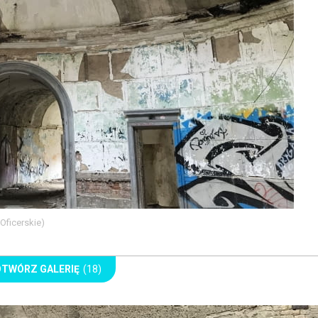
Oficerskie)
OTWÓRZ GALERIĘ
(18)