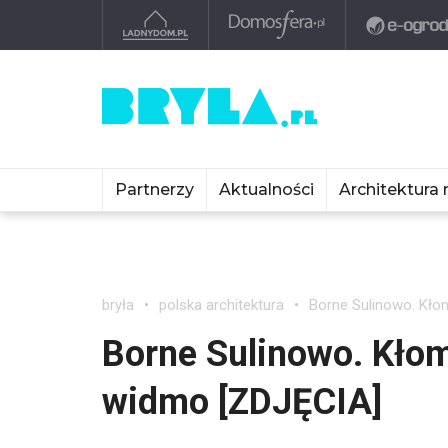
Partnerzy
Aktualności
Architektura 
bryła
polska architektura
Borne Sulinowo. Kło
Borne Sulinowo. Kłom
widmo [ZDJĘCIA]