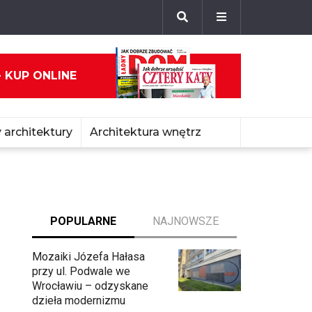
- KUP ONLINE
 architektury
Architektura wnętrz
POPULARNE
NAJNOWSZE
Mozaiki Józefa Hałasa
przy ul. Podwale we
Wrocławiu – odzyskane
dzieła modernizmu