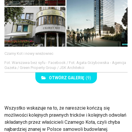
Czarny Kot i nowy wieżowiec
Fot. Warszawa bez syfu - Facebook / Fot. Agata Grzybowska - Agencja
Gazeta / Green Property Group / JSK Architekci
OTWÓRZ GALERIĘ
(9)
Wszystko wskazuje na to, że nareszcie kończą się
możliwości kolejnych prawnych tricków i kolejnych odwołań
składanych przez właścicieli Czarnego Kota, czyli chyba
najbardziej znanej w Polsce samowoli budowlanej.