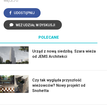
WIĘCEJ O:
UDOSTĘPNIJ
WEŹ UDZIAŁ W DYSKUSJI
POLECANE
Urząd z nową siedzibą. Szara wieża
od JEMS Architekci
Czy tak wygląda przyszłość
wieżowców? Nowy projekt od
Snohetta