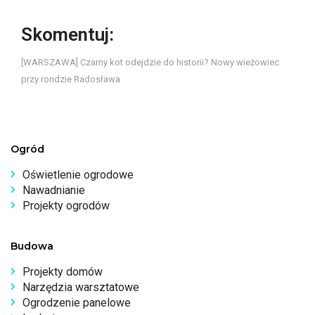
Skomentuj:
[WARSZAWA] Czarny kot odejdzie do historii? Nowy wieżowiec
przy rondzie Radosława
Ogród
Oświetlenie ogrodowe
Nawadnianie
Projekty ogrodów
Budowa
Projekty domów
Narzędzia warsztatowe
Ogrodzenie panelowe