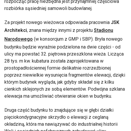
rozpocząć pracę niezbędna jest przynajmniej częściowa
rozbiórka sąsiedniej samowoli budowlanej.
Za projekt nowego wieżowca odpowiada pracownia
JSK
Architekci
, znana między innymi z projektu
Stadionu
Narodowego
(w konsorcjum z GMP i SBP). Bryła nowego
budynku będzie wyraźnie podzielona na dwie części - od
ulicy ma powstać 32. piętrowa przeszklona wieża. Licząca
28 tys. m kw. kubatura została zaprojektowana w
prostopadłościennej formie delikatnie rozrzeźbionej
poprzez niewielkie wysunięcia fragmentów elewacji, dzięki
którym budynek wygląda, jak gdyby składał się z kilku
cienkich sklejonych ze sobą elementów. Podwójna szklana
elewacja ma umożliwiać otwieranie okien w budynku.
Druga część budynku to znajdujące się w głębi działki
pięciokondygnacyjne skrzydło o elewacji z ceglaną
okładziną, która ma nawiązywać do industrialnej historii