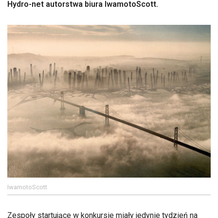
Hydro-net autorstwa biura IwamotoScott.
IwamotoScott
Zespoły startujące w konkursie miały jedynie tydzień na