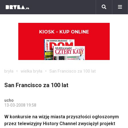
KIOSK - KUP ONLINE
bryła
wielka bryła
San Francisco za 100 lat
San Francisco za 100 lat
ucho
13-03-2008 19:58
W konkursie na wizję miasta przyszłości ogłoszonym
przez telewizyjny History Channel zwyciężył projekt