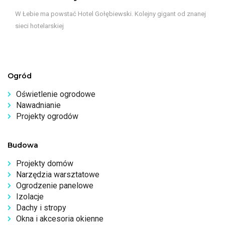
W Łebie ma powstać Hotel Gołębiewski. Kolejny gigant od znanej
sieci hotelarskiej
Ogród
Oświetlenie ogrodowe
Nawadnianie
Projekty ogrodów
Budowa
Projekty domów
Narzędzia warsztatowe
Ogrodzenie panelowe
Izolacje
Dachy i stropy
Okna i akcesoria okienne