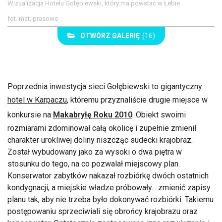
Wizualizacja Hotelu Gołębiewski, który ma powstać w Łebie
fot. mat. prasowe
OTWÓRZ GALERIĘ
(16)
Poprzednia inwestycja sieci Gołębiewski to gigantyczny
hotel w Karpaczu
, któremu przyznaliście drugie miejsce w
konkursie na
Makabryłę Roku 2010
. Obiekt swoimi
rozmiarami zdominował całą okolicę i zupełnie zmienił
charakter urokliwej doliny niszcząc sudecki krajobraz.
Został wybudowany jako za wysoki o dwa piętra w
stosunku do tego, na co pozwalał miejscowy plan.
Konserwator zabytków nakazał rozbiórkę dwóch ostatnich
kondygnacji, a miejskie władze próbowały... zmienić zapisy
planu tak, aby nie trzeba było dokonywać rozbiórki. Takiemu
postępowaniu sprzeciwiali się obrońcy krajobrazu oraz