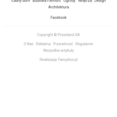
Ładny dom
Budowa i remont
Ogrody
Wnętrza
Design
Architektura
Facebook
Copyright © Pressland SA
O Nas
Reklama
Prywatność
Regulamin
Wszystkie artykuły
Realizacja:
Fancybox.pl