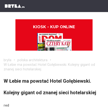
KIOSK - KUP ONLINE
bryła
polska architektura
W Łebie ma powstać Hotel Gołębiewski. Kolejny gigant od
znanej sieci hotelarskiej
W Łebie ma powstać Hotel Gołębiewski.
Kolejny gigant od znanej sieci hotelarskiej
red