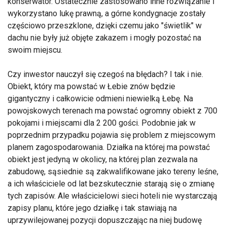
konserwator. Ostatecznie zastosowano inne rozwiązanie i
wykorzystano lukę prawną, a górne kondygnacje zostały
częściowo przeszklone, dzięki czemu jako "świetlik" w
dachu nie były już objęte zakazem i mogły pozostać na
swoim miejscu.
Czy inwestor nauczył się czegoś na błędach? I tak i nie.
Obiekt, który ma powstać w Łebie znów będzie
gigantyczny i całkowicie odmieni niewielką Łebę. Na
powojskowych terenach ma powstać ogromny obiekt z 700
pokojami i miejscami dla 2 200 gości. Podobnie jak w
poprzednim przypadku pojawia się problem z miejscowym
planem zagospodarowania. Działka na której ma powstać
obiekt jest jedyną w okolicy, na której plan zezwala na
zabudowę, sąsiednie są zakwalifikowane jako tereny leśne,
a ich właściciele od lat bezskutecznie starają się o zmianę
tych zapisów. Ale właścicielowi sieci hoteli nie wystarczają
zapisy planu, które jego działkę i tak stawiają na
uprzywilejowanej pozycji dopuszczając na niej budowę