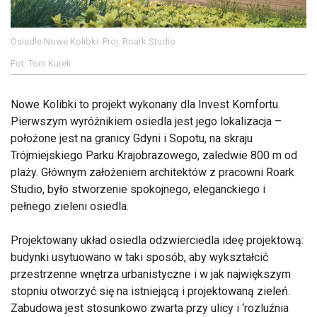
Osiedle Nowe Kolibki. Proj. Roark Studio
Fot. Tom Kurek
Nowe Kolibki to projekt wykonany dla Invest Komfortu.
Pierwszym wyróżnikiem osiedla jest jego lokalizacja –
położone jest na granicy Gdyni i Sopotu, na skraju
Trójmiejskiego Parku Krajobrazowego, zaledwie 800 m od
plaży. Głównym założeniem architektów z pracowni Roark
Studio, było stworzenie spokojnego, eleganckiego i
pełnego zieleni osiedla.
Projektowany układ osiedla odzwierciedla ideę projektową:
budynki usytuowano w taki sposób, aby wykształcić
przestrzenne wnętrza urbanistyczne i w jak największym
stopniu otworzyć się na istniejącą i projektowaną zieleń.
Zabudowa jest stosunkowo zwarta przy ulicy i ‘rozluźnia