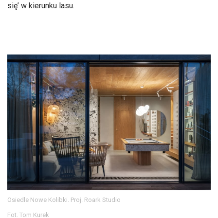
się’ w kierunku lasu.
Osiedle Nowe Kolibki. Proj. Roark Studio
Fot. Tom Kurek