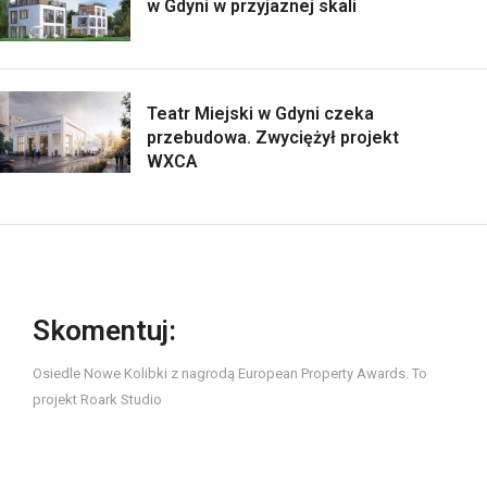
w Gdyni w przyjaznej skali
Teatr Miejski w Gdyni czeka
przebudowa. Zwyciężył projekt
WXCA
Skomentuj:
Osiedle Nowe Kolibki z nagrodą European Property Awards. To
projekt Roark Studio