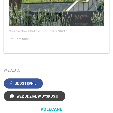
Osiedle Nowe Kolibki. Proj. Roark Studio
Fot. Tom Kurek
WIĘCEJ O:
UDOSTĘPNIJ
WEŹ UDZIAŁ W DYSKUSJI
POLECANE