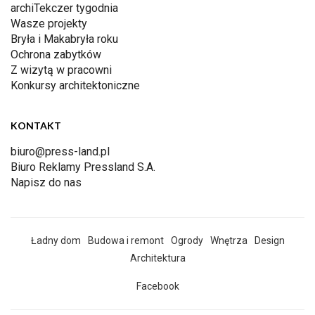
archiTekczer tygodnia
Wasze projekty
Bryła i Makabryła roku
Ochrona zabytków
Z wizytą w pracowni
Konkursy architektoniczne
KONTAKT
biuro@press-land.pl
Biuro Reklamy Pressland S.A.
Napisz do nas
Ładny dom
Budowa i remont
Ogrody
Wnętrza
Design
Architektura
Facebook