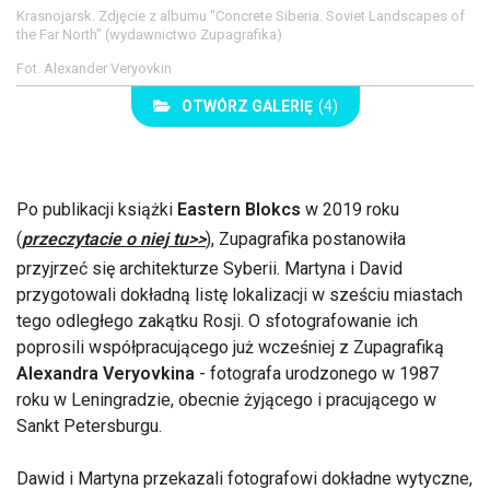
Krasnojarsk. Zdjęcie z albumu "Concrete Siberia. Soviet Landscapes of
the Far North" (wydawnictwo Zupagrafika)
Fot. Alexander Veryovkin
OTWÓRZ GALERIĘ
(4)
Po publikacji książki
Eastern Blokcs
w 2019 roku
(
przeczytacie o niej tu>>
), Zupagrafika postanowiła
przyjrzeć się architekturze Syberii. Martyna i David
przygotowali dokładną listę lokalizacji w sześciu miastach
tego odległego zakątku Rosji. O sfotografowanie ich
poprosili współpracującego już wcześniej z Zupagrafiką
Alexandra Veryovkina
- fotografa urodzonego w 1987
roku w Leningradzie, obecnie żyjącego i pracującego w
Sankt Petersburgu.
Dawid i Martyna przekazali fotografowi dokładne wytyczne,