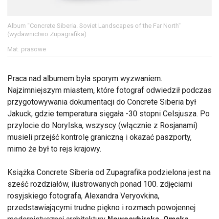
Album "Concrete Siberia. Soviet Landscapes of the Far North"
(wydawnictwo Zupagrafika)
Mat. prasowe
Praca nad albumem była sporym wyzwaniem.
Najzimniejszym miastem, które fotograf odwiedził podczas
przygotowywania dokumentacji do Concrete Siberia był
Jakuck, gdzie temperatura sięgała -30 stopni Celsjusza. Po
przylocie do Norylska, wszyscy (włącznie z Rosjanami)
musieli przejść kontrolę graniczną i okazać paszporty,
mimo że był to rejs krajowy.
Książka Concrete Siberia od Zupagrafika podzielona jest na
sześć rozdziałów, ilustrowanych ponad 100. zdjęciami
rosyjskiego fotografa, Alexandra Veryovkina,
przedstawiającymi trudne piękno i rozmach powojennej