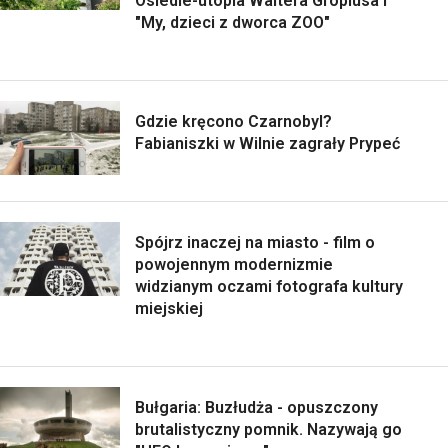
Osiedle-utopia Waltera Gropiusa i
"My, dzieci z dworca ZOO"
Gdzie kręcono Czarnobyl?
Fabianiszki w Wilnie zagrały Prypeć
Spójrz inaczej na miasto - film o
powojennym modernizmie
widzianym oczami fotografa kultury
miejskiej
Bułgaria: Buzłudża - opuszczony
brutalistyczny pomnik. Nazywają go