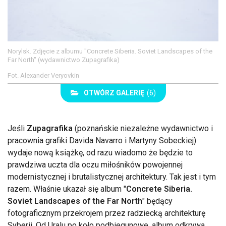
Norylsk. Zdjęcie z albumu "Concrete Siberia. Soviet Landscapes of the
Far North" (wydawnictwo Zupagrafika)
Fot. Alexander Veryovkin
OTWÓRZ GALERIĘ
(6)
Jeśli
Zupagrafika
(poznańskie niezależne wydawnictwo i
pracownia grafiki Davida Navarro i Martyny Sobeckiej)
wydaje nową książkę, od razu wiadomo że będzie to
prawdziwa uczta dla oczu miłośników powojennej
modernistycznej i brutalistycznej architektury. Tak jest i tym
razem. Właśnie ukazał się album "
Concrete Siberia.
Soviet Landscapes of the Far North
" będący
fotograficznym przekrojem przez radziecką architekturę
Syberii. Od Uralu po koło podbiegunowe, album odkrywa