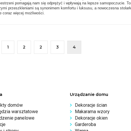
zestrzeni pomagają nam się odprężyć i wpływają na lepsze samopoczucie. To
żymi przeszkleniami są synonimem komfortu i luksusu, a nowoczesna stolar
e coraz więcej możliwości.
1
2
2
3
4
a
Urządzanie domu
ekty domów
Dekoracje ścian
ędzia warsztatowe
Makarama wzory
dzenie panelowe
Dekoracje okien
cje
Garderoba
 i stropy
Wanna