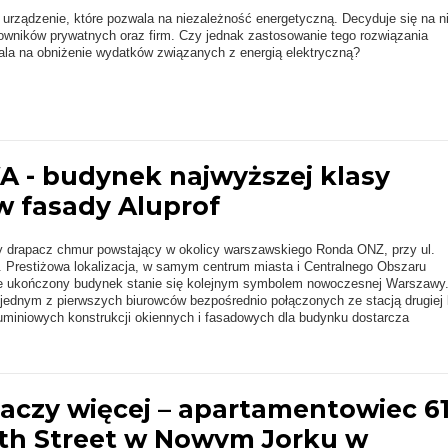
 urządzenie, które pozwala na niezależność energetyczną. Decyduje się na n
owników prywatnych oraz firm. Czy jednak zastosowanie tego rozwiązania
ala na obniżenie wydatków związanych z energią elektryczną?
 - budynek najwyższej klasy
w fasady Aluprof
rapacz chmur powstający w okolicy warszawskiego Ronda ONZ, przy ul.
. Prestiżowa lokalizacja, w samym centrum miasta i Centralnego Obszaru
że ukończony budynek stanie się kolejnym symbolem nowoczesnej Warszawy
dnym z pierwszych biurowców bezpośrednio połączonych ze stacją drugiej li
uminiowych konstrukcji okiennych i fasadowych dla budynku dostarcza
naczy więcej – apartamentowiec 61
th Street w Nowym Jorku w