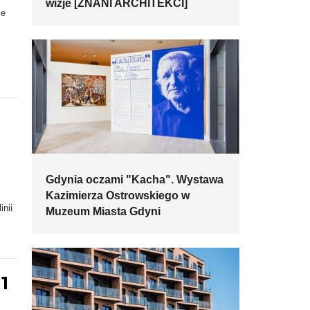
wizje [ZNANI ARCHITEKCI]
ie
Gdynia oczami "Kacha". Wystawa
Kazimierza Ostrowskiego w
.
nii
Muzeum Miasta Gdyni
1