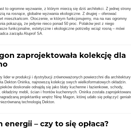
ast to ogromne wyzwanie, z którym mierzą się dziś architekci. Z jednej strony
ią na rosnące, globalne wyzwania ekologiczne. Z drugiej – oferować
t mieszkańcom. Otoczenie, w którym funkcjonujemy, ma na nas ogromny
nia pokazują, że jedynie nieco ponad 50 proc. Polaków jest z niego
sze funkcjonalne, estetyczne i ekologiczne potrzeby wciąż rosną – mówi
radca zarządu Aluprof SA.
gon zaprojektowała kolekcję dla
no
 lider w produkcji i dystrybucji zrównoważonych powierzchni dla architektury 
ia Dekton Onirika, najnowszą kolekcję swych wielkoformatowych okładzin.
pieków doskonale odnajdą się jako blaty kuchenne i łazienkowe, schody,
, okładziny mebli, ścian i frontów kuchennych. Onirika została zaprojektowan
 nagradzaną projektantkę wnętrz Ninę Magon, której udało się połączyć genial
niezrównaną technologią Dekton.
energii – czy to się opłaca?