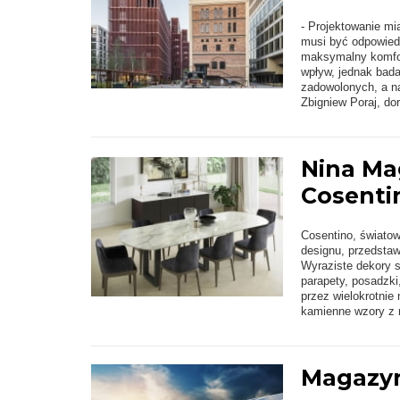
- Projektowanie mi
musi być odpowiedz
maksymalny komfor
wpływ, jednak bada
zadowolonych, a na
Zbigniew Poraj, do
Nina Ma
Cosenti
Cosentino, światowy
designu, przedstaw
Wyraziste dekory s
parapety, posadzki
przez wielokrotnie
kamienne wzory z 
Magazyn 