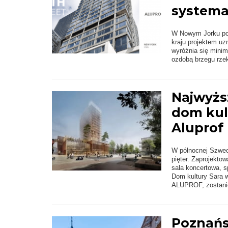
system
W Nowym Jorku pow
kraju projektem uz
wyróżnia się minim
ozdobą brzegu rzek
Najwyżs
dom kul
Aluprof
W północnej Szwec
pięter. Zaprojektow
sala koncertowa, s
Dom kultury Sara 
ALUPROF, zostanie
Poznańs