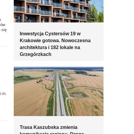
m
ków
 się
Inwestycja Cystersów 19 w
Krakowie gotowa. Nowoczesna
architektura i 182 lokale na
Grzegórzkach
.in.
Trasa Kaszubska zmienia