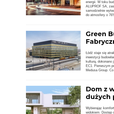
energii. W toku b
ALUPROF SA, zast
samodzielnie wytw
do atmosfery o 76
Green B
Fabrycz
Łódź staje się atr
inwestycji budowl
kulturą, dokonano 
EC1. Pierwszym po
Medusa Group. Co w
Dom z w
dużych 
Wybierając komfor
widokiem. Dostęp d