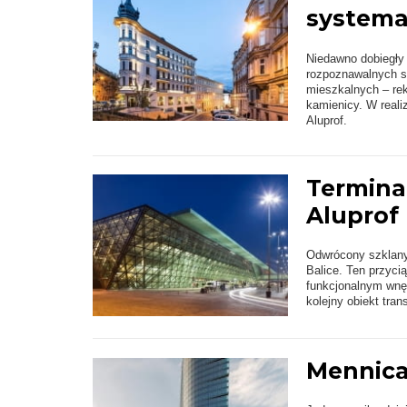
systema
Niedawno dobiegły 
rozpoznawalnych s
mieszkalnych – re
kamienicy. W real
Aluprof.
Termina
Aluprof
Odwrócony szklany 
Balice. Ten przyci
funkcjonalnym wnęt
kolejny obiekt tran
Mennica