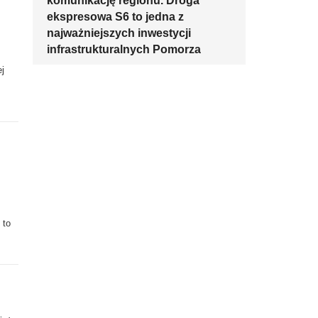
komunikację regionu. Droga
ekspresowa S6 to jedna z
najważniejszych inwestycji
infrastrukturalnych Pomorza
j
 to