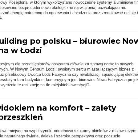
udowy Posejdona, w którym wykorzystano nowoczesne systemy aluminiowe fi
osowano bezprecedensowe ekologiczne rozwiązania, pozwalające mu
arzać energię potrzebną do ogrzewania i chłodzenia oraz zredukować emisję
%.
uilding po polsku – biurowiec No
na w Łodzi
akcyjnym dla przedsiębiorców obszarem głównie za sprawą coraz to nowych
anych. W Nowym Centrum Łodzi, swoistym sercu miasta łączącym biznes z
już przebudowy Dworca Łódź Fabryczna czy rewitalizacji sąsiadującej elektro
wstałym tam budynkiem komercyjnym jest biurowiec Nowa Fabryczna projek
yróżnia tę realizację na tle miejskich inwestycji?
idokiem na komfort – zalety
przeszkleń
towe miejsce na wypoczynek, odruchowo szukamy obiektów z malowniczym
o naturalnego światła, daleka i szeroka perspektywa oraz poczucie