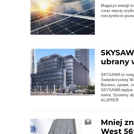
Magazyn energii to
coraz więcej użytk
rzeczywiście pozw
SKYSAWA
ubrany 
SKYSAWA to nowy d
Świętokrzyskiej 36
Biznesu, sprawi, 
SKYSAWA będzie je
metra. Systemy al
ALUPROF.
Mniej z
West 56