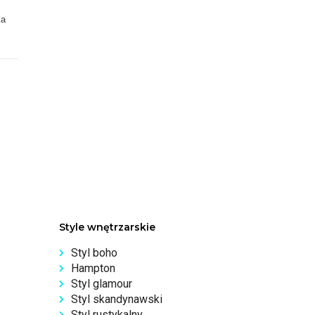
ka
Style wnętrzarskie
Styl boho
Hampton
Styl glamour
Styl skandynawski
Styl rustykalny