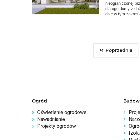
nieograniczonej pr
dlatego domy z du
daje w tym zakresi
Poprzednia
Ogród
Budow
Oświetlenie ogrodowe
Proj
Nawadnianie
Narz
Projekty ogrodów
Ogro
Izola
Dachy