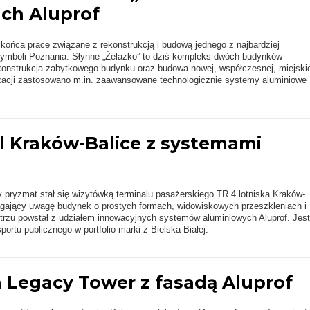
ch Aluprof
końca prace związane z rekonstrukcją i budową jednego z najbardziej
ymboli Poznania. Słynne „Żelazko” to dziś kompleks dwóch budynków
konstrukcja zabytkowego budynku oraz budowa nowej, współczesnej, miejskie
izacji zastosowano m.in. zaawansowane technologicznie systemy aluminiowe
l Kraków-Balice z systemami
pryzmat stał się wizytówką terminalu pasażerskiego TR 4 lotniska Kraków-
ągający uwagę budynek o prostych formach, widowiskowych przeszkleniach i
rzu powstał z udziałem innowacyjnych systemów aluminiowych Aluprof. Jest
sportu publicznego w portfolio marki z Bielska-Białej.
 Legacy Tower z fasadą Aluprof