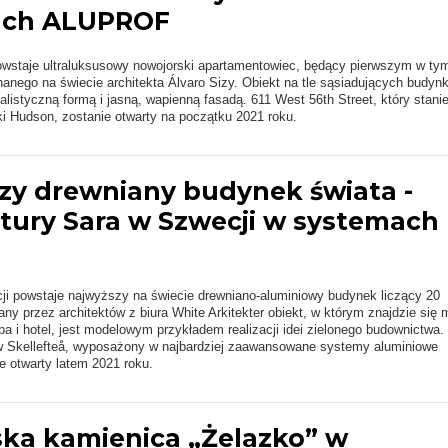
ach ALUPROF
staje ultraluksusowy nowojorski apartamentowiec, będący pierwszym w ty
nanego na świecie architekta Álvaro Sizy. Obiekt na tle sąsiadujących budyn
alistyczną formą i jasną, wapienną fasadą. 611 West 56th Street, który stanie
i Hudson, zostanie otwarty na początku 2021 roku.
zy drewniany budynek świata -
tury Sara w Szwecji w systemach
ji powstaje najwyższy na świecie drewniano-aluminiowy budynek liczący 20
any przez architektów z biura White Arkitekter obiekt, w którym znajdzie się m
pa i hotel, jest modelowym przykładem realizacji idei zielonego budownictwa.
w Skellefteå, wyposażony w najbardziej zaawansowane systemy aluminiowe
 otwarty latem 2021 roku.
ka kamienica „Żelazko” w