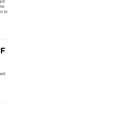
już
wne
t to
OF
ard.