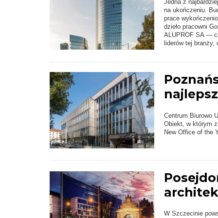
Jedna z najbardzie
na ukończeniu. Bu
prace wykończeni
dzieło pracowni Go
ALUPROF SA — czoł
liderów tej branży,
Poznańs
najleps
Centrum Biurowo U
Obiekt, w którym 
New Office of the Y
Posejdo
archite
W Szczecinie pows