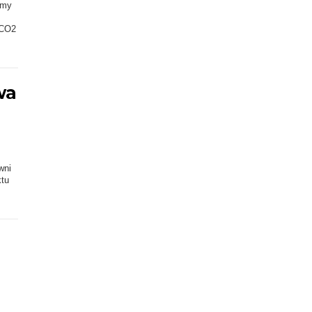
rmy
 CO2
wa
wni
tu