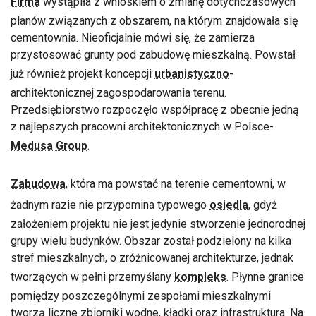
Firma
wystąpiła z wnioskiem o zmianę dotychczasowych
planów związanych z obszarem, na którym znajdowała się
cementownia. Nieoficjalnie mówi się, że zamierza
przystosować grunty pod zabudowę mieszkalną. Powstał
już również projekt koncepcji
urbanistyczno
-
architektonicznej zagospodarowania terenu.
Przedsiębiorstwo rozpoczęło współpracę z obecnie jedną
z najlepszych pracowni architektonicznych w Polsce-
Medusa Group
.
Zabudowa
, która ma powstać na terenie cementowni, w
żadnym razie nie przypomina typowego
osiedla
, gdyż
założeniem projektu nie jest jedynie stworzenie jednorodnej
grupy wielu budynków. Obszar został podzielony na kilka
stref mieszkalnych, o zróżnicowanej architekturze, jednak
tworzących w pełni przemyślany
kompleks
. Płynne granice
pomiędzy poszczególnymi zespołami mieszkalnymi
tworzą liczne zbiorniki wodne, kładki oraz infrastruktura. Na