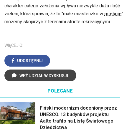
charakter całego założenia wpływa niezwykle duża ilość
zieleni, która sprawia, że to ''małe miasteczko w
mieście
''
możemy skojarzyć z terenami stricte rekreacyjnymi.
WIĘCEJ O:
UDOSTĘPNIJ
WEŹ UDZIAŁ W DYSKUSJI
POLECANE
Fiński modernizm doceniony przez
UNESCO. 13 budynków projektu
Aalto trafiło na Listę Światowego
Dziedzictwa