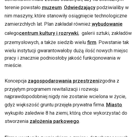
terenie powstało
muzeum
.
Odwiedzający
podziwialiby w
nim maszyny, które stanowiły osiągnięcie technologiczne
zamierzchłych lat. Plan zakładał również
wybudowanie
całego
centrum kultury i rozrywki
, galerii sztuki, zakładów
przemysłowych, a także siedzib wielu
firm
. Powstanie tak
wielu instytucji gwarantowałoby dużą ilość nowych miejsc
pracy i znacznie podniosłoby jakość funkcjonowania w
mieście.
Koncepcja
zagospodarowania przestrzeni
zgodna z
przyjętym programem rewitalizacji i rozwoju
najprawdopodobniej nigdy nie zostanie wcielona w życie,
gdyż większość gruntu przejęła prywatna firma.
Miasto
wykupiło zaledwie 8 ha ziemi, którą chce wykorzystać do
stworzenia
założenia parkowego
.