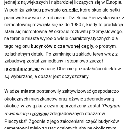
jednej z największych i najbardziej liczących się w Europie.
W pobliżu zakładu powstało
osiedle
, które skupiało setki
pracowników wraz z rodzinami. Dzielnica Pieczyska wraz z
cementownią rozwijała się aż do 1980 r., kiedy to produkcja
stała się nierentowna. W okresie rozkwitu przemysłowego,
na terenie miasta wyrosło wiele charakterystycznych dla
tego regionu
budynków z czerwonej cegły
, o prostym,
szlachetnym detalu. Po zamknięciu zakładu teren wraz z
zabudową został zaniedbany i stopniowo zaczął
przeistaczać się
w ruinę. Obecnie pozostałości obiektów
są wyburzane, a obszar jest oczyszczany.
Władze
miasta
postanowiły zaktywizować gospodarczo
okolicznych mieszkańców oraz ożywić zdegradowaną
okolicę, w związku z czym sporządzony został
"Program
rewitalizacji i
rozwoju
zdegradowanych obszarów
Pieczyska". Zgodnie z jego założeniami część budynków
cementowni miało zostac ocalonych, aby na okolicznym