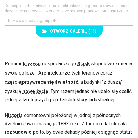
Koncepcja urbanistyczno - architektoniczna zagospodarowania terenu
dawnej cementowni Jaworzno - Szczakowa pracowni Medusa Group
http://www.medusagroup.pl/
OTWÓRZ GALERIĘ
(11)
Pomimo
kryzysu
gospodarczego
Śląsk
stopniowo zmienia
swoje oblicze.
Architekturze
tych terenów coraz
częściej
przywraca się świetność
, a budynki "z duszą"
zyskują
nowe życie
. Tym razem jednak nie udało się ocalić
jednej z tamtejszych pereł architektury industrialnej.
Historia
cementowni położonej w jednej z północnych
dzielnic Jaworzna sięga 1883 roku. Z biegiem lat ulegała
rozbudowie
po to, by dwie dekady później osiągnąć status