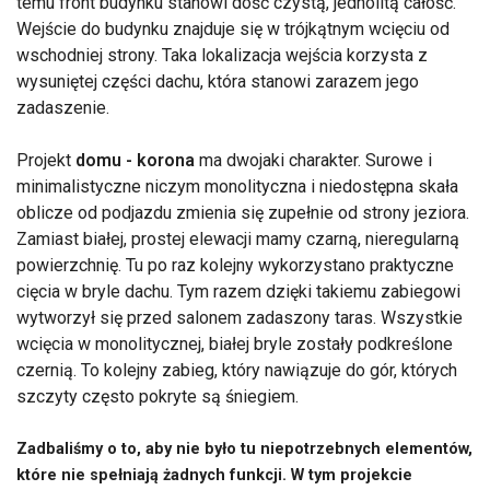
temu front budynku stanowi dość czystą, jednolitą całość.
Wejście do budynku znajduje się w trójkątnym wcięciu od
wschodniej strony. Taka lokalizacja wejścia korzysta z
wysuniętej części dachu, która stanowi zarazem jego
zadaszenie.
Projekt
domu - korona
ma dwojaki charakter. Surowe i
minimalistyczne niczym monolityczna i niedostępna skała
oblicze od podjazdu zmienia się zupełnie od strony jeziora.
Zamiast białej, prostej elewacji mamy czarną, nieregularną
powierzchnię. Tu po raz kolejny wykorzystano praktyczne
cięcia w bryle dachu. Tym razem dzięki takiemu zabiegowi
wytworzył się przed salonem zadaszony taras. Wszystkie
wcięcia w monolitycznej, białej bryle zostały podkreślone
czernią. To kolejny zabieg, który nawiązuje do gór, których
szczyty często pokryte są śniegiem.
Zadbaliśmy o to, aby nie było tu niepotrzebnych elementów,
które nie spełniają żadnych funkcji. W tym projekcie