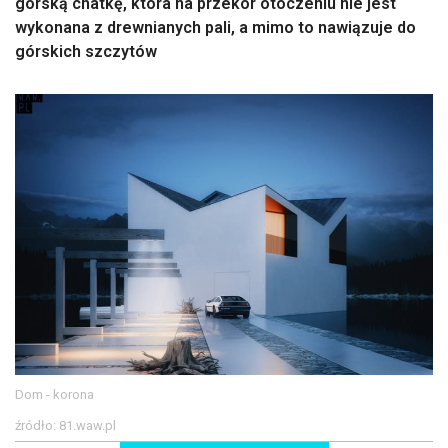
górską chatkę, która na przekór otoczeniu nie jest
wykonana z drewnianych pali, a mimo to nawiązuje do
górskich szczytów
Dom - korona
źródło: 81.waw.pl